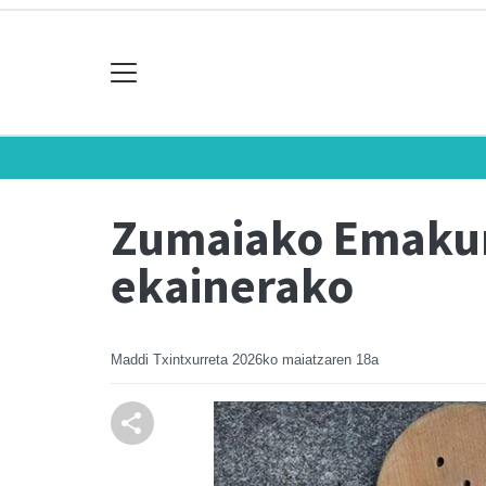
Zumaiako Emakum
ekainerako
Maddi Txintxurreta
2026ko maiatzaren 18a