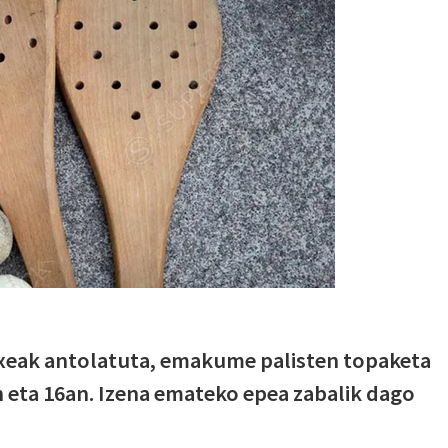
ak antolatuta, emakume palisten topaketa
 eta 16an. Izena emateko epea zabalik dago