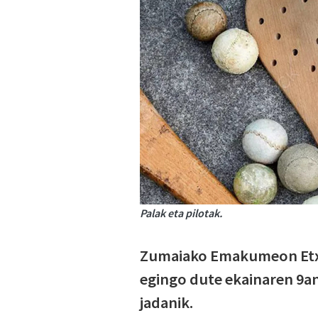
Palak eta pilotak.
Zumaiako Emakumeon Etxe
egingo dute ekainaren 9an
jadanik.