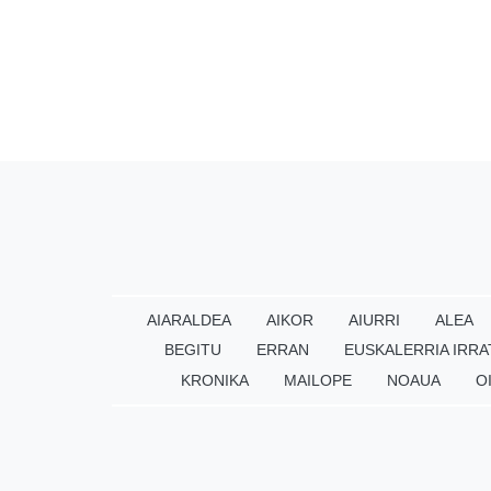
AIARALDEA
AIKOR
AIURRI
ALEA
BEGITU
ERRAN
EUSKALERRIA IRRA
KRONIKA
MAILOPE
NOAUA
O