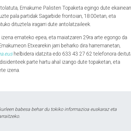
latuta, Emakume Palisten Topaketa egingo dute ekainean
uzte pala partidak Sagarbide frontoian, 18:00etan, eta
uko dituztela iragarri dute antolatzaileek.
an izena emateko epea, eta maiatzaren 29ra arte egongo da
 Emakumeon Etxearekin jarri beharko dira harremanetan,
a.eus
helbidera idatzita edo 633 43 27 62 telefonora deitut
sidenteek parte hartu ahal izango dute topaketan, eta
te izena.
urleen babesa behar du tokiko informazioa euskaraz eta
rraitzeko.