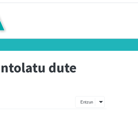
ntolatu dute
Entzun