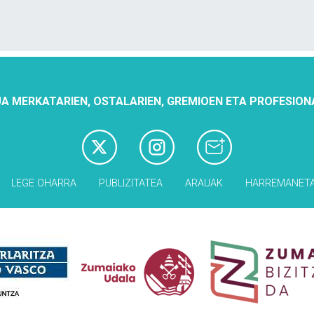
A MERKATARIEN, OSTALARIEN, GREMIOEN ETA PROFESION
LEGE OHARRA
PUBLIZITATEA
ARAUAK
HARREMANET
Babesleak