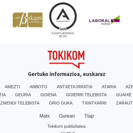
Gertuko informazioa, euskaraz
AMEZTI
ANBOTO
ANTXETA IRRATIA
ATARIA
AZP
TIA
GEURIA
GOIENA
GOIERRI TELEBISTA
GUAIXE
IZMENDI TELEBISTA
ORIO GUKA
TXINTXARRI
ZARAUT
Matx
Gurean
Ttap
Tokikom publizitatea