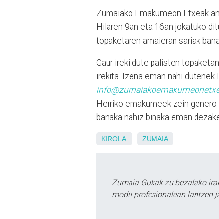
Zumaiako Emakumeon Etxeak anto
Hilaren 9an eta 16an jokatuko dit
topaketaren amaieran sariak banat
Gaur ireki dute palisten topaket
irekita. Izena eman nahi dutenek
info@zumaiakoemakumeonetxe
Herriko emakumeek zein genero di
banaka nahiz binaka eman dezake
KIROLA
ZUMAIA
Zumaia Gukak zu bezalako irak
modu profesionalean lantzen ja