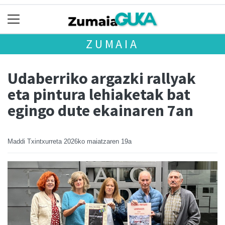
ZUMAIA
Udaberriko argazki rallyak
eta pintura lehiaketak bat
egingo dute ekainaren 7an
Maddi Txintxurreta
2026ko maiatzaren 19a