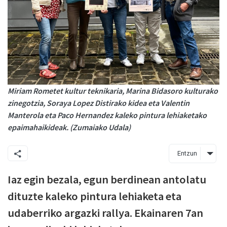
Miriam Rometet kultur teknikaria, Marina Bidasoro kulturako
zinegotzia, Soraya Lopez Distirako kidea eta Valentin
Manterola eta Paco Hernandez kaleko pintura lehiaketako
epaimahaikideak. (Zumaiako Udala)
Entzun
Iaz egin bezala, egun berdinean antolatu
dituzte kaleko pintura lehiaketa eta
udaberriko argazki rallya. Ekainaren 7an