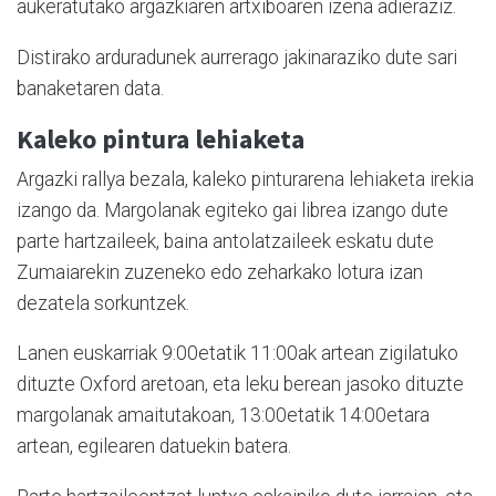
aukeratutako argazkiaren artxiboaren izena adieraziz.
Distirako arduradunek aurrerago jakinaraziko dute sari
banaketaren data.
Kaleko pintura lehiaketa
Argazki rallya bezala, kaleko pinturarena lehiaketa irekia
izango da. Margolanak egiteko gai librea izango dute
parte hartzaileek, baina antolatzaileek eskatu dute
Zumaiarekin zuzeneko edo zeharkako lotura izan
dezatela sorkuntzek.
Lanen euskarriak 9:00etatik 11:00ak artean zigilatuko
dituzte Oxford aretoan, eta leku berean jasoko dituzte
margolanak amaitutakoan, 13:00etatik 14:00etara
artean, egilearen datuekin batera.