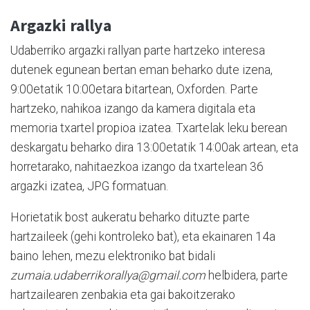
Argazki rallya
Udaberriko argazki rallyan parte hartzeko interesa
dutenek egunean bertan eman beharko dute izena,
9:00etatik 10:00etara bitartean, Oxforden. Parte
hartzeko, nahikoa izango da kamera digitala eta
memoria txartel propioa izatea. Txartelak leku berean
deskargatu beharko dira 13:00etatik 14:00ak artean, eta
horretarako, nahitaezkoa izango da txartelean 36
argazki izatea, JPG formatuan.
Horietatik bost aukeratu beharko dituzte parte
hartzaileek (gehi kontroleko bat), eta ekainaren 14a
baino lehen, mezu elektroniko bat bidali
zumaia.udaberrikorallya@gmail.com
helbidera, parte
hartzailearen zenbakia eta gai bakoitzerako