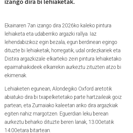
izango dira bi lehiaketak.
Ekainaren 7an izango dira 2026ko kaleko pintura
lehiaketa eta udaberriko argazki rallya. Iaz
lehendabizikoz egin bezala, egun berdinean egingo
dituzte bi lehiaketak, horregatik, udal ordezkariek eta
Distira argazkizale elkarteko zein pintura lehiaketako
epaimahaikideek elkarrekin aurkeztu zituzten atzo bi
ekimenak.
Lehiaketen egunean, Alondegiko Oxford aretotik
abiatuko dira bi txapelketetako parte hartzaileak goiz
partean, eta Zumaiako kaleetan ariko dira argazkiak
egiten nahiz margotzen. Eguerdian leku berean
aurkeztu beharko dituzte beren lanak, 13:00etatik
14:00etara bitartean.