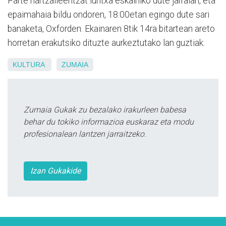
Parte hartzaileentzat luntxa eskainiko dute jarraian, eta
epaimahaia bildu ondoren, 18:00etan egingo dute sari
banaketa, Oxforden. Ekainaren 8tik 14ra bitartean areto
horretan erakutsiko dituzte aurkeztutako lan guztiak.
KULTURA
ZUMAIA
Zumaia Gukak zu bezalako irakurleen babesa
behar du tokiko informazioa euskaraz eta modu
profesionalean lantzen jarraitzeko.
Izan Gukakide