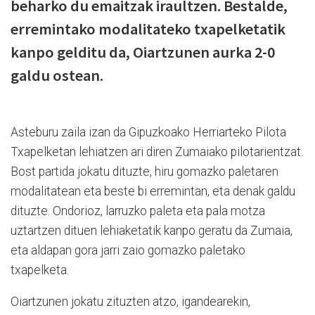
beharko du emaitzak iraultzen. Bestalde,
erremintako modalitateko txapelketatik
kanpo gelditu da, Oiartzunen aurka 2-0
galdu ostean.
Asteburu zaila izan da Gipuzkoako Herriarteko Pilota
Txapelketan lehiatzen ari diren Zumaiako pilotarientzat.
Bost partida jokatu dituzte, hiru gomazko paletaren
modalitatean eta beste bi erremintan, eta denak galdu
dituzte. Ondorioz, larruzko paleta eta pala motza
uztartzen dituen lehiaketatik kanpo geratu da Zumaia,
eta aldapan gora jarri zaio gomazko paletako
txapelketa.
Oiartzunen jokatu zituzten atzo, igandearekin,