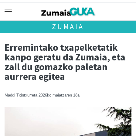
ZUMAIA
Erremintako txapelketatik
kanpo geratu da Zumaia, eta
zail du gomazko paletan
aurrera egitea
Maddi Txintxurreta
2026ko maiatzaren 18a