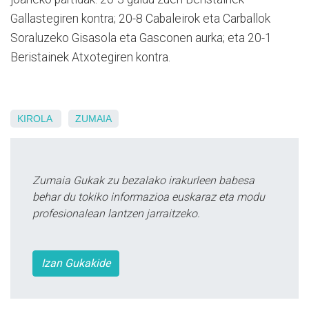
Gallastegiren kontra; 20-8 Cabaleirok eta Carballok
Soraluzeko Gisasola eta Gasconen aurka; eta 20-1
Beristainek Atxotegiren kontra.
KIROLA
ZUMAIA
Zumaia Gukak zu bezalako irakurleen babesa
behar du tokiko informazioa euskaraz eta modu
profesionalean lantzen jarraitzeko.
Izan Gukakide