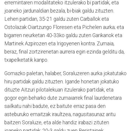
erremintaren modalitateko itzulerako bi partidak, eta
joaneko jardunaldian bezala, bi-biak galdu zituzten.
Lehen partidan, 35-21 galdu zuten Carballok eta
Ostolazak Oiartzungo Floresen eta Pichelen aurka; eta
bigarren neurketan 40-33ko galdu zuten Garikanok eta
Martinek Azpirozen eta Irigoyenen kontra. Zumaia,
beraz, final zortzirenetan aurrera egin ezinda gelditu da,
txapelketatik kanpo.
Gomazko paletan, halaber, Soraluzeren aurka jokatutako
hiru partidak galdu zituzten. Igande honetan jokatuko
dituzte Aitzuri pilotalekuan itzulerako partidak, eta
gogor egin beharko dute zumaiarrek final laurdenetara
sailkatu nahi badute, ez baitute erraz pasa den
asteburuko emaitzak iraultzea, nagusitasunaz aritu
baitzen Soraluze, eta alde handiz irabazi zituten
joaneko partidak: 20-3 galdu zuen Beristainek