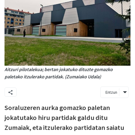
Aitzuri pilotalekua; bertan jokatuko dituzte gomazko
paletako itzulerako partidak. (Zumaiako Udala)
Entzun
Soraluzeren aurka gomazko paletan
jokatutako hiru partidak galdu ditu
Zumaiak, eta itzulerako partidatan saiatu