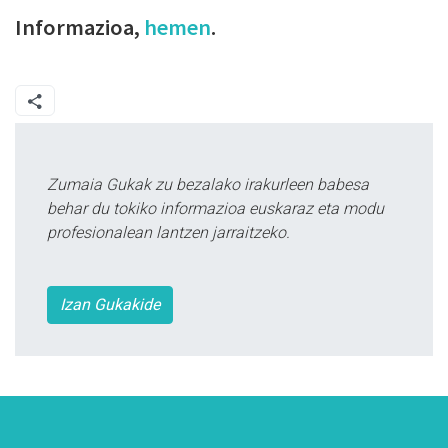
Informazioa,
hemen
.
Zumaia Gukak zu bezalako irakurleen babesa
behar du tokiko informazioa euskaraz eta modu
profesionalean lantzen jarraitzeko.
Izan Gukakide