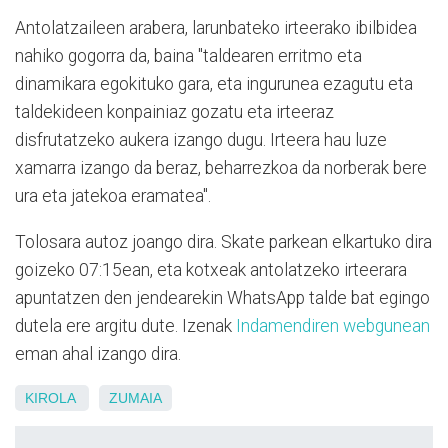
Antolatzaileen arabera, larunbateko irteerako ibilbidea
nahiko gogorra da, baina "taldearen erritmo eta
dinamikara egokituko gara, eta ingurunea ezagutu eta
taldekideen konpainiaz gozatu eta irteeraz
disfrutatzeko aukera izango dugu. Irteera hau luze
xamarra izango da beraz, beharrezkoa da norberak bere
ura eta jatekoa eramatea".
Tolosara autoz joango dira. Skate parkean elkartuko dira
goizeko 07:15ean, eta kotxeak antolatzeko irteerara
apuntatzen den jendearekin WhatsApp talde bat egingo
dutela ere argitu dute. Izenak
Indamendiren webgunean
eman ahal izango dira.
KIROLA
ZUMAIA