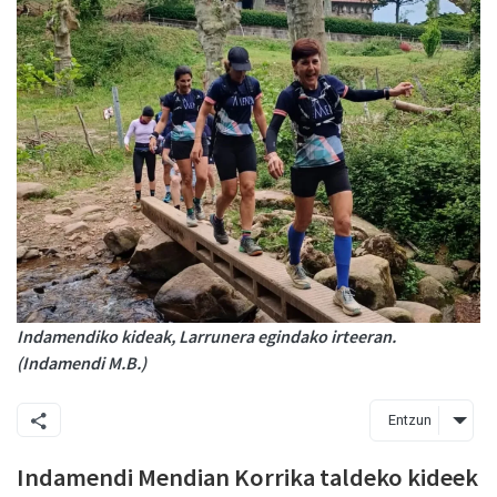
Indamendiko kideak, Larrunera egindako irteeran.
(Indamendi M.B.)
Entzun
Indamendi Mendian Korrika taldeko kideek