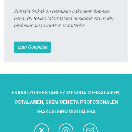
Zumaia Gukak zu bezalako irakurleen babesa
behar du tokiko informazioa euskaraz eta modu
profesionalean lantzen jarraitzeko.
Izan Gukakide
EKARRI ZURE ESTABLEZIMENDUA MERKATARIEN,
OSTALARIEN, GREMIOEN ETA PROFESIONALEN
ERAKUSLEIHO DIGITALERA