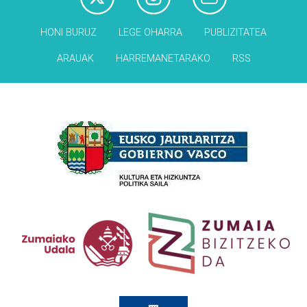
HONI BURUZ
LEGE OHARRA
PUBLIZITATEA
ARAUAK
HARREMANETARAKO
RSS
Babesleak