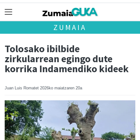
ZUMAIA
Tolosako ibilbide
zirkularrean egingo dute
korrika Indamendiko kideek
Juan Luis Romatet
2026ko maiatzaren 20a