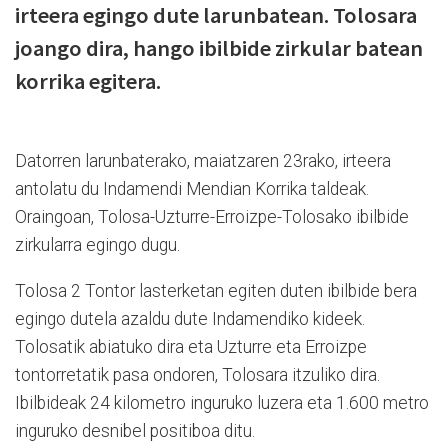
irteera egingo dute larunbatean. Tolosara
joango dira, hango ibilbide zirkular batean
korrika egitera.
Datorren larunbaterako, maiatzaren 23rako, irteera
antolatu du Indamendi Mendian Korrika taldeak.
Oraingoan, Tolosa-Uzturre-Erroizpe-Tolosako ibilbide
zirkularra egingo dugu.
Tolosa 2 Tontor lasterketan egiten duten ibilbide bera
egingo dutela azaldu dute Indamendiko kideek.
Tolosatik abiatuko dira eta Uzturre eta Erroizpe
tontorretatik pasa ondoren, Tolosara itzuliko dira.
Ibilbideak 24 kilometro inguruko luzera eta 1.600 metro
inguruko desnibel positiboa ditu.