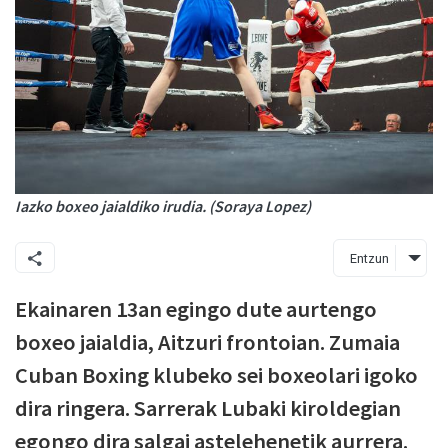
Iazko boxeo jaialdiko irudia. (Soraya Lopez)
Entzun
Ekainaren 13an egingo dute aurtengo
boxeo jaialdia, Aitzuri frontoian. Zumaia
Cuban Boxing klubeko sei boxeolari igoko
dira ringera. Sarrerak Lubaki kiroldegian
egongo dira salgai astelehenetik aurrera.