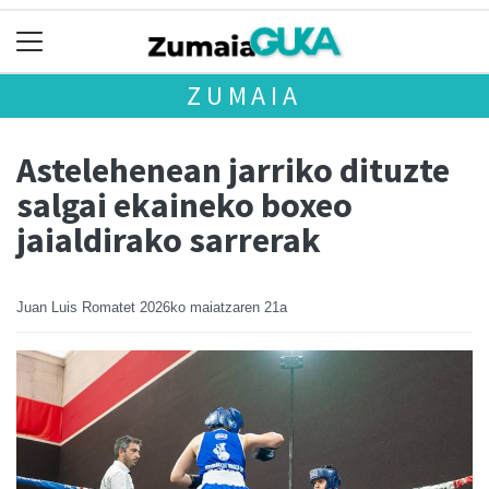
ZUMAIA
Astelehenean jarriko dituzte
salgai ekaineko boxeo
jaialdirako sarrerak
Juan Luis Romatet
2026ko maiatzaren 21a