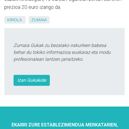
prezioa 20 euro izango da.
KIROLA
ZUMAIA
Zumaia Gukak zu bezalako irakurleen babesa
behar du tokiko informazioa euskaraz eta modu
profesionalean lantzen jarraitzeko.
Izan Gukakide
EKARRI ZURE ESTABLEZIMENDUA MERKATARIEN,