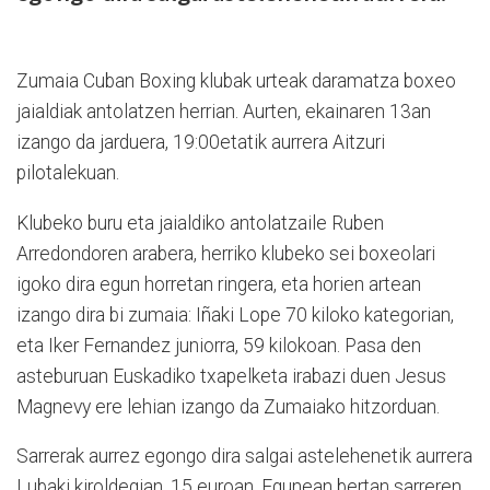
Zumaia Cuban Boxing klubak urteak daramatza boxeo
jaialdiak antolatzen herrian. Aurten, ekainaren 13an
izango da jarduera, 19:00etatik aurrera Aitzuri
pilotalekuan.
Klubeko buru eta jaialdiko antolatzaile Ruben
Arredondoren arabera, herriko klubeko sei boxeolari
igoko dira egun horretan ringera, eta horien artean
izango dira bi zumaia: Iñaki Lope 70 kiloko kategorian,
eta Iker Fernandez juniorra, 59 kilokoan. Pasa den
asteburuan Euskadiko txapelketa irabazi duen Jesus
Magnevy ere lehian izango da Zumaiako hitzorduan.
Sarrerak aurrez egongo dira salgai astelehenetik aurrera
Lubaki kiroldegian, 15 euroan. Egunean bertan sarreren