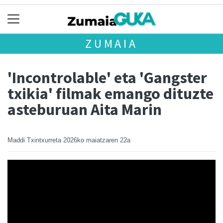
ZUMAIA
'Incontrolable' eta 'Gangster
txikia' filmak emango dituzte
asteburuan Aita Marin
Maddi Txintxurreta
2026ko maiatzaren 22a