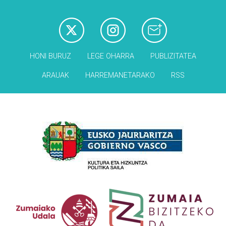
HONI BURUZ
LEGE OHARRA
PUBLIZITATEA
ARAUAK
HARREMANETARAKO
RSS
Babesleak