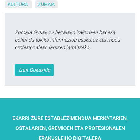
KULTURA
ZUMAIA
Zumaia Gukak zu bezalako irakurleen babesa
behar du tokiko informazioa euskaraz eta modu
profesionalean lantzen jarraitzeko.
Izan Gukakide
EKARRI ZURE ESTABLEZIMENDUA MERKATARIEN,
OSTALARIEN, GREMIOEN ETA PROFESIONALEN
ERAKUSLEIHO DIGITALERA