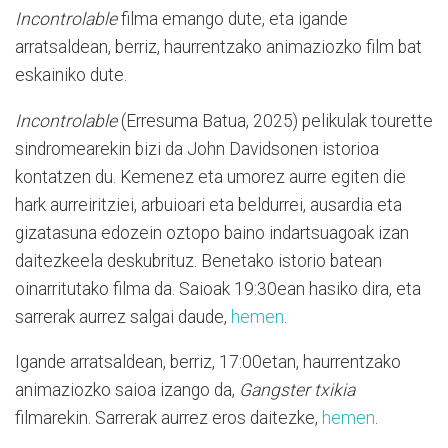
Incontrolable
filma emango dute, eta igande
arratsaldean, berriz, haurrentzako animaziozko film bat
eskainiko dute.
Incontrolable
(Erresuma Batua, 2025) pelikulak tourette
sindromearekin bizi da John Davidsonen istorioa
kontatzen du. Kemenez eta umorez aurre egiten die
hark aurreiritziei, arbuioari eta beldurrei, ausardia eta
gizatasuna edozein oztopo baino indartsuagoak izan
daitezkeela deskubrituz. Benetako istorio batean
oinarritutako filma da. Saioak 19:30ean hasiko dira, eta
sarrerak aurrez salgai daude,
hemen
.
Igande arratsaldean, berriz, 17:00etan, haurrentzako
animaziozko saioa izango da,
Gangster txikia
filmarekin. Sarrerak aurrez eros daitezke,
hemen
.