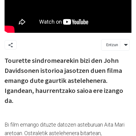
Entzun
Tourette sindromearekin bizi den John
Davidsonen istorioa jasotzen duen filma
emango dute gaurtik astelehenera.
Igandean, haurrentzako saioa ere izango
da.
Bi film emango dituzte datozen asteburuan Aita Mari
aretoan. Ostiraletik astelehenera bitartean,