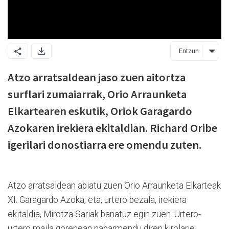
Entzun
Atzo arratsaldean jaso zuen aitortza
surflari zumaiarrak, Orio Arraunketa
Elkartearen eskutik, Oriok Garagardo
Azokaren irekiera ekitaldian. Richard Oribe
igerilari donostiarra ere omendu zuten.
Atzo arratsaldean abiatu zuen Orio Arraunketa Elkarteak
XI. Garagardo Azoka, eta, urtero bezala, irekiera
ekitaldia, Mirotza Sariak banatuz egin zuen. Urtero-
urtero maila gorenean nabarmendu diren kirolariei