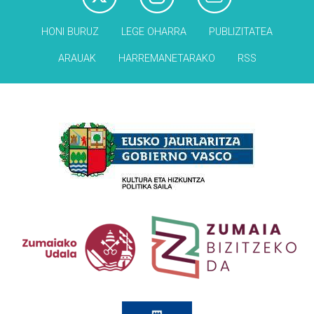
HONI BURUZ
LEGE OHARRA
PUBLIZITATEA
ARAUAK
HARREMANETARAKO
RSS
Babesleak