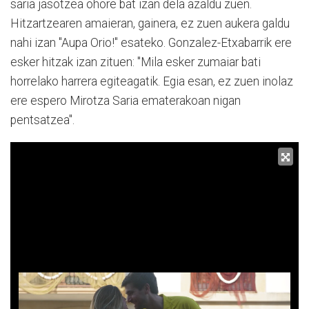
saria jasotzea ohore bat izan dela azaldu zuen.
Hitzartzearen amaieran, gainera, ez zuen aukera galdu
nahi izan "Aupa Orio!" esateko. Gonzalez-Etxabarrik ere
esker hitzak izan zituen: "Mila esker zumaiar bati
horrelako harrera egiteagatik. Egia esan, ez zuen inolaz
ere espero Mirotza Saria ematerakoan nigan
pentsatzea".