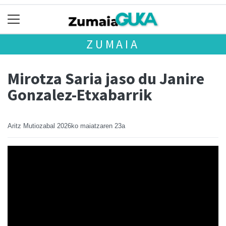
ZUMAIA
Mirotza Saria jaso du Janire
Gonzalez-Etxabarrik
Aritz Mutiozabal
2026ko maiatzaren 23a