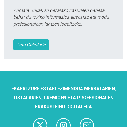
Zumaia Gukak zu bezalako irakurleen babesa
behar du tokiko informazioa euskaraz eta modu
profesionalean lantzen jarraitzeko.
Izan Gukakide
EKARRI ZURE ESTABLEZIMENDUA MERKATARIEN,
OSTALARIEN, GREMIOEN ETA PROFESIONALEN
ERAKUSLEIHO DIGITALERA