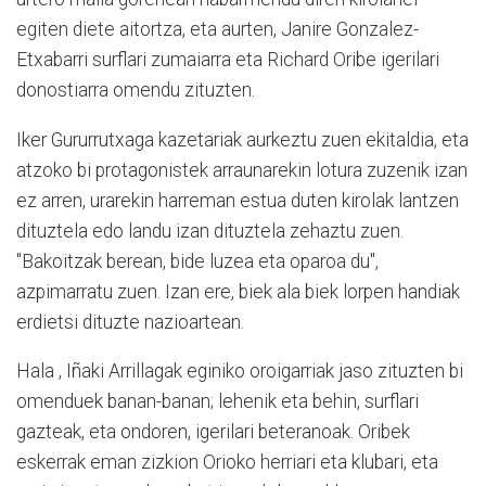
egiten diete aitortza, eta aurten, Janire Gonzalez-
Etxabarri surflari zumaiarra eta Richard Oribe igerilari
donostiarra omendu zituzten.
Iker Gururrutxaga kazetariak aurkeztu zuen ekitaldia, eta
atzoko bi protagonistek arraunarekin lotura zuzenik izan
ez arren, urarekin harreman estua duten kirolak lantzen
dituztela edo landu izan dituztela zehaztu zuen.
"Bakoitzak berean, bide luzea eta oparoa du",
azpimarratu zuen. Izan ere, biek ala biek lorpen handiak
erdietsi dituzte nazioartean.
Hala , Iñaki Arrillagak eginiko oroigarriak jaso zituzten bi
omenduek banan-banan; lehenik eta behin, surflari
gazteak, eta ondoren, igerilari beteranoak. Oribek
eskerrak eman zizkion Orioko herriari eta klubari, eta