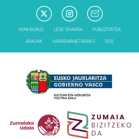
HONI BURUZ
LEGE OHARRA
PUBLIZITATEA
ARAUAK
HARREMANETARAKO
RSS
Babesleak