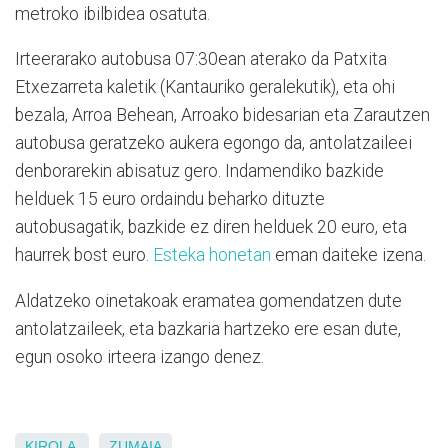
metroko ibilbidea osatuta.
Irteerarako autobusa 07:30ean aterako da Patxita
Etxezarreta kaletik (Kantauriko geralekutik), eta ohi
bezala, Arroa Behean, Arroako bidesarian eta Zarautzen
autobusa geratzeko aukera egongo da, antolatzaileei
denborarekin abisatuz gero. Indamendiko bazkide
helduek 15 euro ordaindu beharko dituzte
autobusagatik, bazkide ez diren helduek 20 euro, eta
haurrek bost euro.
Esteka honetan
eman daiteke izena.
Aldatzeko oinetakoak eramatea gomendatzen dute
antolatzaileek, eta bazkaria hartzeko ere esan dute,
egun osoko irteera izango denez.
KIROLA
ZUMAIA