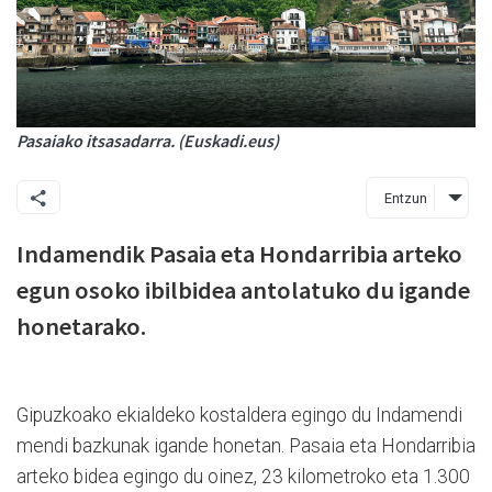
Pasaiako itsasadarra. (Euskadi.eus)
Entzun
Indamendik Pasaia eta Hondarribia arteko
egun osoko ibilbidea antolatuko du igande
honetarako.
Gipuzkoako ekialdeko kostaldera egingo du Indamendi
mendi bazkunak igande honetan. Pasaia eta Hondarribia
arteko bidea egingo du oinez, 23 kilometroko eta 1.300