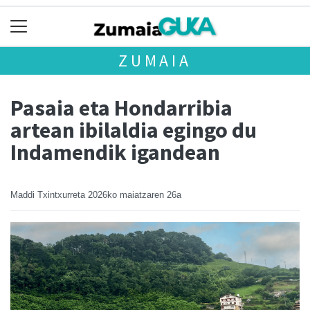
ZUMAIA
Pasaia eta Hondarribia
artean ibilaldia egingo du
Indamendik igandean
Maddi Txintxurreta
2026ko maiatzaren 26a