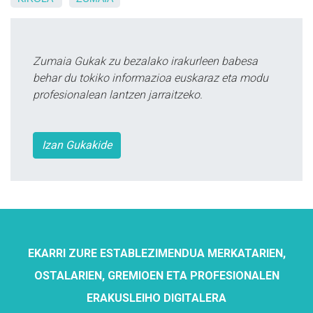
Zumaia Gukak zu bezalako irakurleen babesa
behar du tokiko informazioa euskaraz eta modu
profesionalean lantzen jarraitzeko.
Izan Gukakide
EKARRI ZURE ESTABLEZIMENDUA MERKATARIEN,
OSTALARIEN, GREMIOEN ETA PROFESIONALEN
ERAKUSLEIHO DIGITALERA