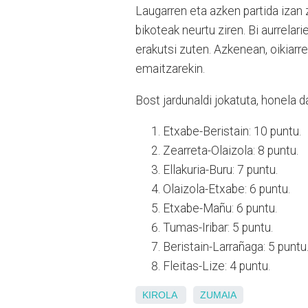
Laugarren eta azken partida izan
bikoteak neurtu ziren. Bi aurrelar
erakutsi zuten. Azkenean, oikiarr
emaitzarekin.
Bost jardunaldi jokatuta, honela 
Etxabe-Beristain: 10 puntu.
Zearreta-Olaizola: 8 puntu.
Ellakuria-Buru: 7 puntu.
Olaizola-Etxabe: 6 puntu.
Etxabe-Mañu: 6 puntu.
Tumas-Iribar: 5 puntu.
Beristain-Larrañaga: 5 puntu
Fleitas-Lize: 4 puntu.
KIROLA
ZUMAIA