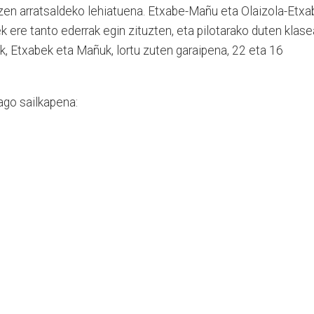
 zen arratsaldeko lehiatuena. Etxabe-Mañu eta Olaizola-Etxa
iek ere tanto ederrak egin zituzten, eta pilotarako duten klase
ek, Etxabek eta Mañuk, lortu zuten garaipena, 22 eta 16
dago sailkapena:
.