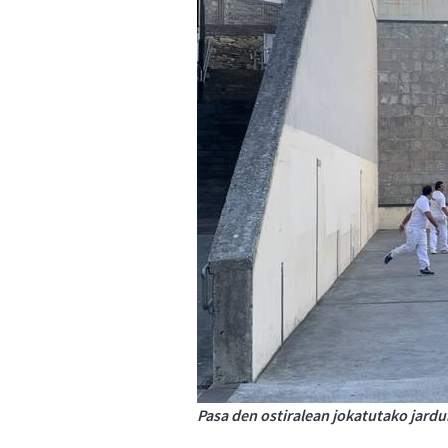
Pasa den ostiralean jokatutako jardu