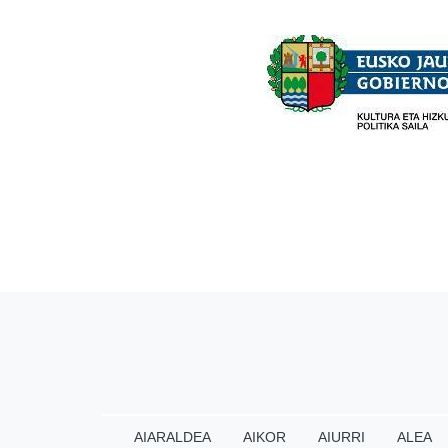
AIARALDEA
AIKOR
AIURRI
ALEA