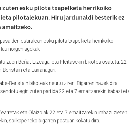
u zuten esku pilota txapelketa herrikoiko
eta pilotalekuan. Hiru jardunaldi besterik ez
ea amaitzeko.
 pasa den ostiralean esku pilota txapelketa herrikoiko
n lau norgehiagokak.
tu zuen Beñat Lizeaga, eta Fleitasekin bikotea osatuta, 22
 Beristain eta Larrañagari.
abe-Beristain bikoteak neurtu ziren. Bigarren hauek dira
 sendotu egin zuten partida 22 eta 7 emaitzarekin irabazi et
Zearretak eta Olaizolak 22 eta 7 emaitzarekin irabazi zieten
rekin, sailkapeneko bigarren postuan kokatu dira.