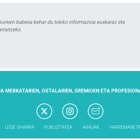
urleen babesa behar du tokiko informazioa euskaraz eta
rraitzeko.
A MERKATARIEN, OSTALARIEN, GREMIOEN ETA PROFESION
LEGE OHARRA
PUBLIZITATEA
ARAUAK
HARREMANET