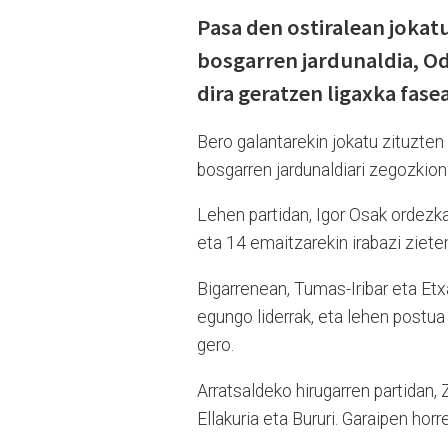
Pasa den ostiralean jokat
bosgarren jardunaldia, Odi
dira geratzen ligaxka fas
Bero galantarekin jokatu zituzten
bosgarren jardunaldiari zegozkio
Lehen partidan, Igor Osak ordezka
eta 14 emaitzarekin irabazi zieten
Bigarrenean, Tumas-Iribar eta Etx
egungo liderrak, eta lehen postua
gero.
Arratsaldeko hirugarren partidan, 
Ellakuria eta Bururi. Garaipen hor