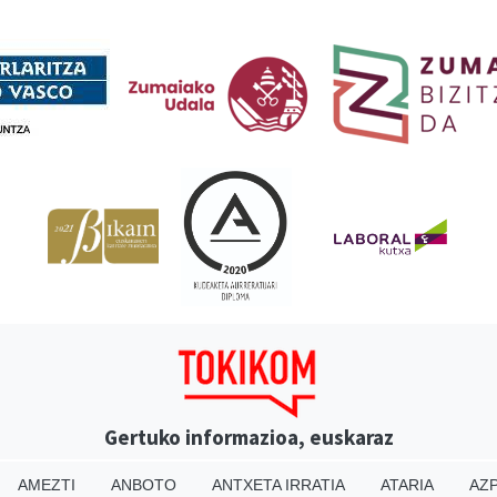
Babesleak
Gertuko informazioa, euskaraz
AMEZTI
ANBOTO
ANTXETA IRRATIA
ATARIA
AZP