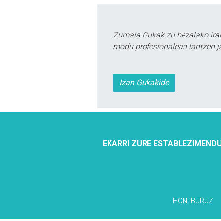
Zumaia Gukak zu bezalako irak
modu profesionalean lantzen ja
Izan Gukakide
EKARRI ZURE ESTABLEZIMENDU
HONI BURUZ