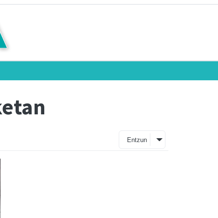
ketan
Entzun