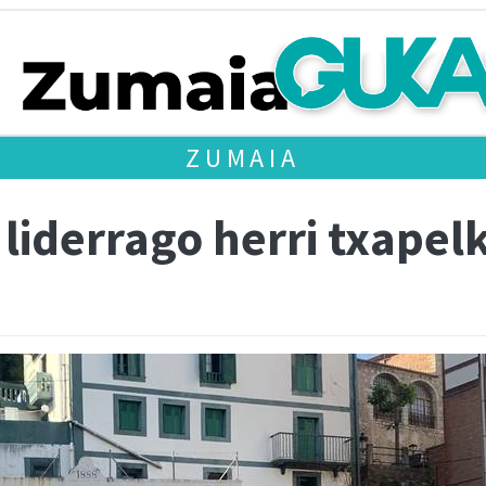
ZUMAIA
 liderrago herri txapel