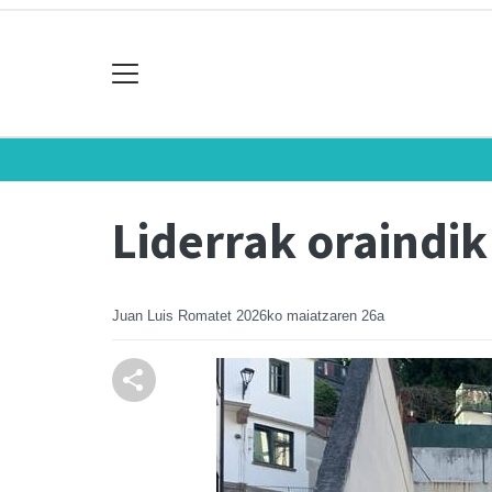
Liderrak oraindik
Juan Luis Romatet
2026ko maiatzaren 26a