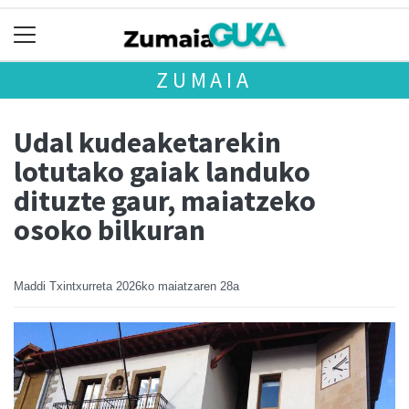
ZUMAIA
Udal kudeaketarekin
lotutako gaiak landuko
dituzte gaur, maiatzeko
osoko bilkuran
Maddi Txintxurreta
2026ko maiatzaren 28a