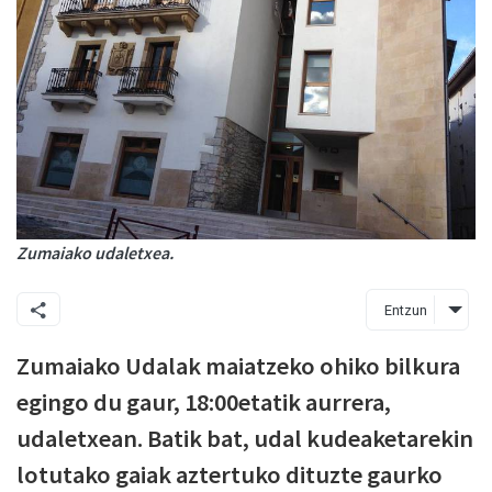
Zumaiako udaletxea.
Entzun
Zumaiako Udalak maiatzeko ohiko bilkura
egingo du gaur, 18:00etatik aurrera,
udaletxean. Batik bat, udal kudeaketarekin
lotutako gaiak aztertuko dituzte gaurko