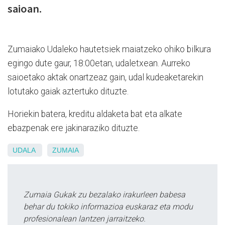
saioan.
Zumaiako Udaleko hautetsiek maiatzeko ohiko bilkura
egingo dute gaur, 18:00etan, udaletxean. Aurreko
saioetako aktak onartzeaz gain, udal kudeaketarekin
lotutako gaiak aztertuko dituzte.
Horiekin batera, kreditu aldaketa bat eta alkate
ebazpenak ere jakinaraziko dituzte.
UDALA
ZUMAIA
Zumaia Gukak zu bezalako irakurleen babesa
behar du tokiko informazioa euskaraz eta modu
profesionalean lantzen jarraitzeko.