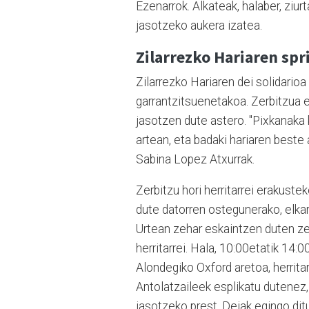
Ezenarrok. Alkateak, halaber, ziur
jasotzeko aukera izatea.
Zilarrezko Hariaren spr
Zilarrezko Hariaren dei solidario
garrantzitsuenetakoa. Zerbitzua 
jasotzen dute astero. "Pixkanaka
artean, eta badaki hariaren best
Sabina Lopez Atxurrak.
Zerbitzu hori herritarrei erakuste
dute datorren ostegunerako, elkar
Urtean zehar eskaintzen duten z
herritarrei. Hala, 10:00etatik 14:
Alondegiko Oxford aretoa, herritar
Antolatzaileek esplikatu dutenez, 
jasotzeko prest. Deiak egingo ditu