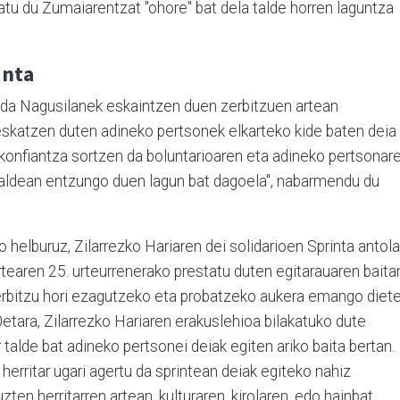
tatu du Zumaiarentzat "ohore" bat dela talde horren laguntza
inta
a da Nagusilanek eskaintzen duen zerbitzuen artean
eskatzen duten adineko pertsonek elkarteko kide baten deia
 konfiantza sortzen da boluntarioaren eta adineko pertsonar
e aldean entzungo duen lagun bat dagoela", nabarmendu du
ko helburuz, Zilarrezko Hariaren dei solidarioen Sprinta antol
tearen 25. urteurrenerako prestatu duten egitarauaren baita
erbitzu hori ezagutzeko eta probatzeko aukera emango diet
00etara, Zilarrezko Hariaren erakuslehioa bilakatuko dute
 talde bat adineko pertsonei deiak egiten ariko baita bertan.
herritar ugari agertu da sprintean deiak egiteko nahiz
zten herritarren artean, kulturaren, kirolaren, edo hainbat