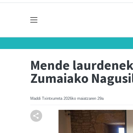
Mende laurdeneko
Zumaiako Nagusil
Maddi Txintxurreta
2026ko maiatzaren 29a