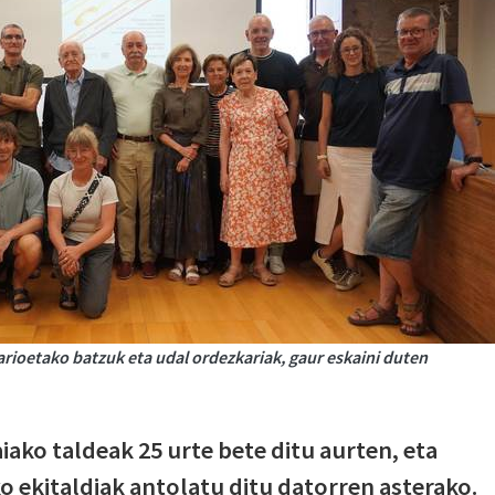
rioetako batzuk eta udal ordezkariak, gaur eskaini duten
ako taldeak 25 urte bete ditu aurten, eta
 ekitaldiak antolatu ditu datorren asterako.