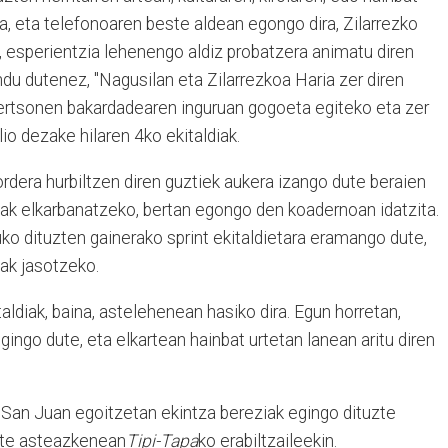
ra, eta telefonoaren beste aldean egongo dira, Zilarrezko
n, esperientzia lehenengo aldiz probatzera animatu diren
ndu dutenez, "Nagusilan eta Zilarrezkoa Haria zer diren
ertsonen bakardadearen inguruan gogoeta egiteko eta zer
o dezake hilaren 4ko ekitaldiak.
ordera hurbiltzen diren guztiek aukera izango dute beraien
enak elkarbanatzeko, bertan egongo den koadernoan idatzita.
ko dituzten gainerako sprint ekitaldietara eramango dute,
nak jasotzeko.
aldiak, baina, astelehenean hasiko dira. Egun horretan,
ngo dute, eta elkartean hainbat urtetan lanean aritu diren
a San Juan egoitzetan ekintza bereziak egingo dituzte
dute asteazkenean
Tipi-Tapa
ko erabiltzaileekin.