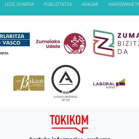
LEGE OHARRA
PUBLIZITATEA
ARAUAK
HARREMANET
Babesleak