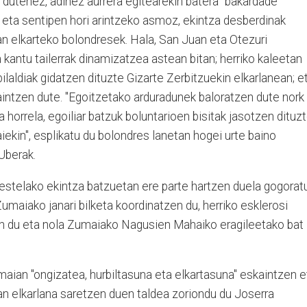
 dutenez, adinez aurrera egitearekin batera "bakardade
 eta sentipen hori arintzeko asmoz, ekintza desberdinak
n elkarteko bolondresek. Hala, San Juan eta Otezuri
 kantu tailerrak dinamizatzea astean bitan; herriko kaleetan
laldiak gidatzen dituzte Gizarte Zerbitzuekin elkarlanean; e
aintzen dute. "Egoitzetako arduradunek baloratzen dute nork
horrela, egoiliar batzuk boluntarioen bisitak jasotzen dituzt
kin", esplikatu du bolondres lanetan hogei urte baino
Uberak.
stelako ekintza batzuetan ere parte hartzen duela gogorat
umaiako janari bilketa koordinatzen du, herriko esklerosi
en du eta nola Zumaiako Nagusien Mahaiko eragileetako bat
maian "ongizatea, hurbiltasuna eta elkartasuna" eskaintzen e
n elkarlana saretzen duen taldea zoriondu du Joserra