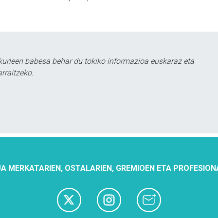
urleen babesa behar du tokiko informazioa euskaraz eta
rraitzeko.
A MERKATARIEN, OSTALARIEN, GREMIOEN ETA PROFESION