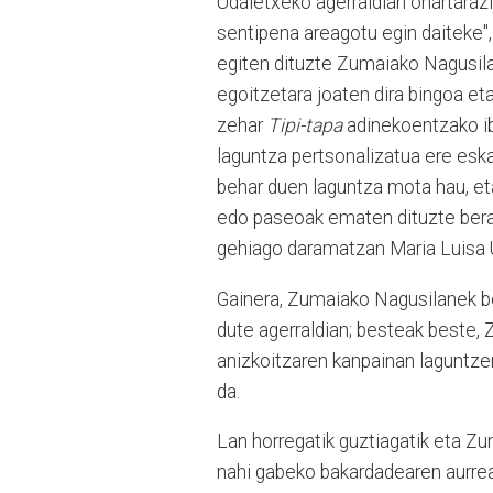
Udaletxeko agerraldian ohartarazi
sentipena areagotu egin daiteke",
egiten dituzte Zumaiako Nagusila
egoitzetara joaten dira bingoa eta
zehar
Tipi-tapa
adinekoentzako ibi
laguntza pertsonalizatua ere esk
behar duen laguntza mota hau, eta 
edo paseoak ematen dituzte beraie
gehiago daramatzan Maria Luisa 
Gainera, Zumaiako Nagusilanek be
dute agerraldian; besteak beste, Z
anizkoitzaren kanpainan laguntz
da.
Lan horregatik guztiagatik eta Zu
nahi gabeko bakardadearen aurrea