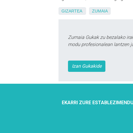
GIZARTEA
ZUMAIA
Zumaia Gukak zu bezalako irak
modu profesionalean lantzen ja
Izan Gukakide
EKARRI ZURE ESTABLEZIMENDU