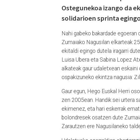
Ostegunekoa izango da eki
solidarioen sprinta eging
Nahi gabeko bakardade egoeran d
Zumaiako Nagusilan elkarteak 25 
ekitaldi egingo dutela iragarri d
Luisa Ubera eta Sabina Lopez Atx
alkateak gaur udaletxean eskaini
ospakizuneko ekintza nagusia: Zil
Gaur egun, Hego Euskal Herri oso
zen 2005ean. Handik sei urtera s
ekimenez, eta hari eskerrak emate
bolondresek osatzen dute Zumaiak
Zarautzen ere Nagusilaneko talde