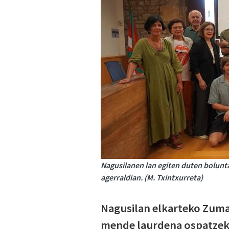
Nagusilanen lan egiten duten bolunta
agerraldian. (M. Txintxurreta)
Nagusilan elkarteko Zumai
mende laurdena ospatzeko