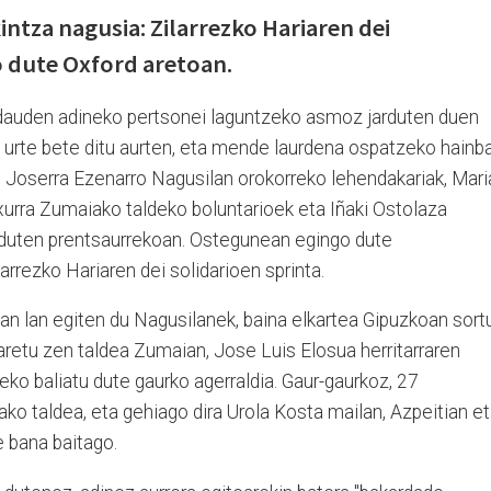
ntza nagusia: Zilarrezko Hariaren dei
o dute Oxford aretoan.
auden adineko pertsonei laguntzeko asmoz jarduten duen
urte bete ditu aurten, eta mende laurdena ospatzeko hainb
ute Joserra Ezenarro Nagusilan orokorreko lehendakariak, Mari
urra Zumaiako taldeko boluntarioek eta Iñaki Ostolaza
 duten prentsaurrekoan. Ostegunean egingo dute
arrezko Hariaren dei solidarioen sprinta.
an lan egiten du Nagusilanek, baina elkartea Gipuzkoan sort
aretu zen taldea Zumaian, Jose Luis Elosua herritarraren
ko baliatu dute gaurko agerraldia. Gaur-gaurkoz, 27
o taldea, eta gehiago dira Urola Kosta mailan, Azpeitian e
 bana baitago.