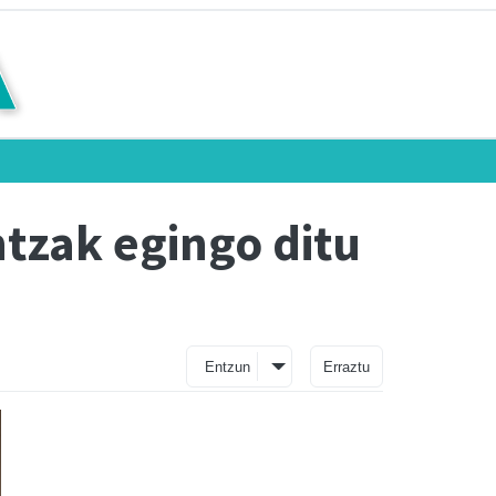
tzak egingo ditu
Entzun
Erraztu