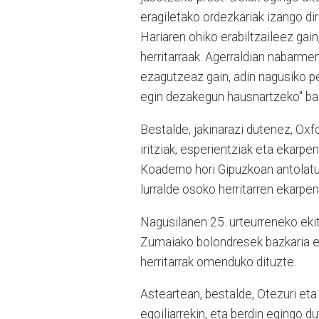
eragiletako ordezkariak izango di
Hariaren ohiko erabiltzaileez gai
herritarraak. Agerraldian nabarme
ezagutzeaz gain, adin nagusiko p
egin dezakegun hausnartzeko" bali
Bestalde, jakinarazi dutenez, Oxf
iritziak, esperientziak eta ekarp
Koaderno hori Gipuzkoan antolatu
lurralde osoko herritarren ekarpe
Nagusilanen 25. urteurreneko ekit
Zumaiako bolondresek bazkaria egi
herritarrak omenduko dituzte.
Asteartean, bestalde, Otezuri et
egoiliarrekin, eta berdin egingo 