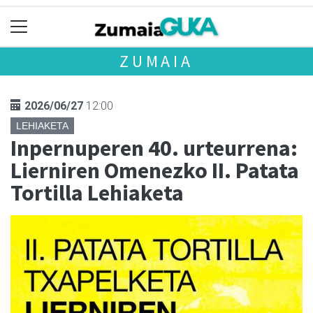
ZUMAIA
2026/06/27
12:00
LEHIAKETA
Inpernuperen 40. urteurrena:
Lierniren Omenezko II. Patata
Tortilla Lehiaketa