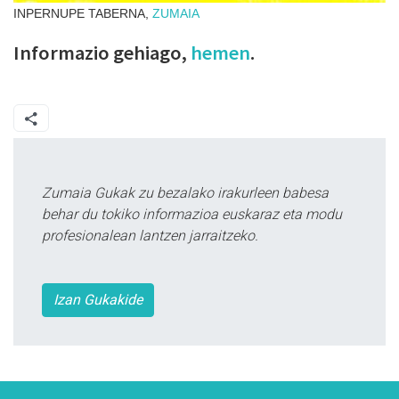
INPERNUPE TABERNA,
ZUMAIA
Informazio gehiago,
hemen
.
Zumaia Gukak zu bezalako irakurleen babesa
behar du tokiko informazioa euskaraz eta modu
profesionalean lantzen jarraitzeko.
Izan Gukakide