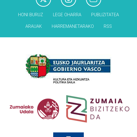
HONI BURUZ
LEGE OHARRA
PUBLIZITATEA
ARAUAK
HARREMANETARAKO
RSS
Babesleak