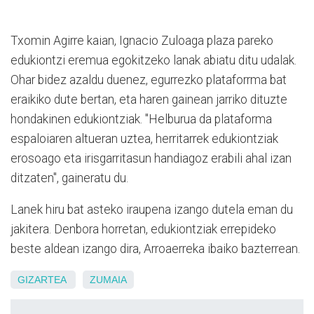
Txomin Agirre kaian, Ignacio Zuloaga plaza pareko
edukiontzi eremua egokitzeko lanak abiatu ditu udalak.
Ohar bidez azaldu duenez, egurrezko plataforrma bat
eraikiko dute bertan, eta haren gainean jarriko dituzte
hondakinen edukiontziak. "Helburua da plataforma
espaloiaren altueran uztea, herritarrek edukiontziak
erosoago eta irisgarritasun handiagoz erabili ahal izan
ditzaten", gaineratu du.
Lanek hiru bat asteko iraupena izango dutela eman du
jakitera. Denbora horretan, edukiontziak errepideko
beste aldean izango dira, Arroaerreka ibaiko bazterrean.
GIZARTEA
ZUMAIA