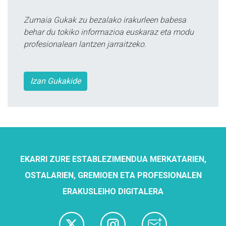
Zumaia Gukak zu bezalako irakurleen babesa
behar du tokiko informazioa euskaraz eta modu
profesionalean lantzen jarraitzeko.
Izan Gukakide
EKARRI ZURE ESTABLEZIMENDUA MERKATARIEN,
OSTALARIEN, GREMIOEN ETA PROFESIONALEN
ERAKUSLEIHO DIGITALERA