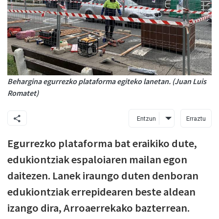
Behargina egurrezko plataforma egiteko lanetan. (Juan Luis
Romatet)
Entzun
Erraztu
Egurrezko plataforma bat eraikiko dute,
edukiontziak espaloiaren mailan egon
daitezen. Lanek iraungo duten denboran
edukiontziak errepidearen beste aldean
izango dira, Arroaerrekako bazterrean.