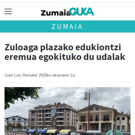
ZUMAIA
Zuloaga plazako edukiontzi
eremua egokituko du udalak
Juan Luis Romatet
2026ko ekainaren 1a