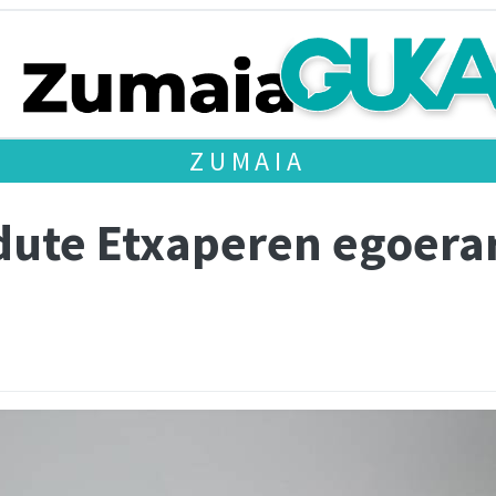
ZUMAIA
dute Etxaperen egoerar