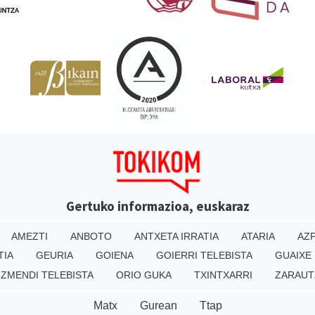
Gertuko informazioa, euskaraz
AMEZTI
ANBOTO
ANTXETA IRRATIA
ATARIA
AZP
TIA
GEURIA
GOIENA
GOIERRI TELEBISTA
GUAIXE
IZMENDI TELEBISTA
ORIO GUKA
TXINTXARRI
ZARAUT
Matx
Gurean
Ttap