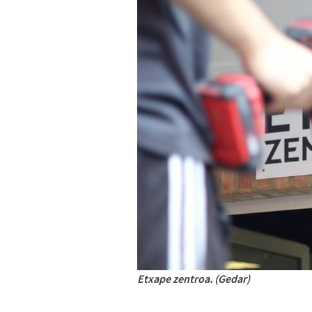
Etxape zentroa. (Gedar)