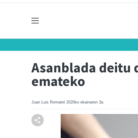
Asanblada deitu 
emateko
Juan Luis Romatet
2026ko ekainaren 3a