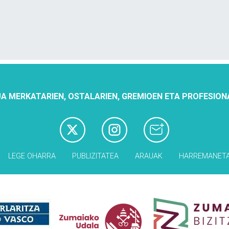
A MERKATARIEN, OSTALARIEN, GREMIOEN ETA PROFESION
LEGE OHARRA
PUBLIZITATEA
ARAUAK
HARREMANET
Babesleak