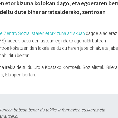
en etorkizuna kolokan dago, eta egoeraren ber
deitu dute bihar arratsalderako, zentroan
e Zentro Sozialistaren etorkizuna arriskuan
dagoela adieraz
) kideek, pasa den astean egindako agerraldi batean.
roa kokatzen den lokala saldu du haren jabe ohiak, eta jabe
nahi ditu bertan.
 irekia deitu du Urola Kostako Kontseilu Sozialistak. Bilera
ra, Etxapen bertan.
urleen babesa behar du tokiko informazioa euskaraz eta
rraitzeko.