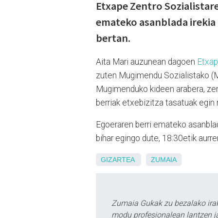
Etxape Zentro Sozialistar
emateko asanblada irekia 
bertan.
Aita Mari auzunean dagoen
Etxap
zuten Mugimendu Sozialistako (MS
Mugimenduko kideen arabera, zent
berriak etxebizitza tasatuak egin 
Egoeraren berri emateko asanblada
bihar egingo dute, 18:30etik aurre
GIZARTEA
ZUMAIA
Zumaia Gukak zu bezalako irak
modu profesionalean lantzen ja