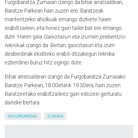
Furgobaratza Zumaian izango da bihar arratsaldean,
Baratze Parkean hain zuzen ere. Baratzeak
mantentzeko aholkuak emango dizkiete haien
erabiltzaileei, eta horiez gain tailer bat ere emango
dute. Haren gaia
Gaixotasun eta izurrien prebentzio
teknikak
izango da. Bertan, gaixotasun eta izurri
desberdinak ekiditeko erabili ditzakegun teknika
ezberdinei buruz hitz egingo dute.
Bihar arratsaldean izango da Furgobaratza Zumaiako
Baratze Parkean, 18:00etatik 19:30era, hain zuzen.
Baratzeetako erabiltzaileez gain edozein gerturatu
daiteke bertara.
INGURUMENA
ZUMAIA