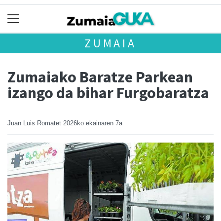
ZUMAIA
Zumaiako Baratze Parkean
izango da bihar Furgobaratza
Juan Luis Romatet
2026ko ekainaren 7a