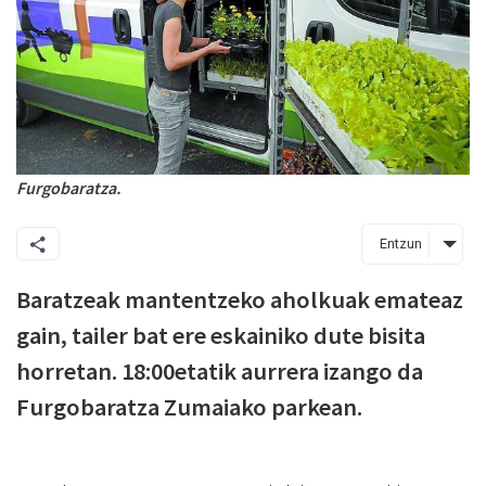
Furgobaratza.
Entzun
Baratzeak mantentzeko aholkuak emateaz
gain, tailer bat ere eskainiko dute bisita
horretan. 18:00etatik aurrera izango da
Furgobaratza Zumaiako parkean.