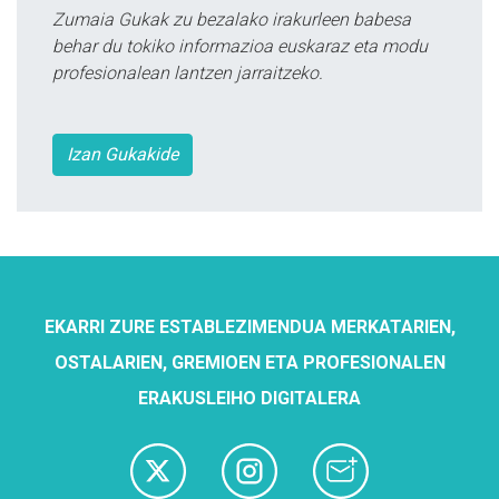
Zumaia Gukak zu bezalako irakurleen babesa
behar du tokiko informazioa euskaraz eta modu
profesionalean lantzen jarraitzeko.
Izan Gukakide
EKARRI ZURE ESTABLEZIMENDUA MERKATARIEN,
OSTALARIEN, GREMIOEN ETA PROFESIONALEN
ERAKUSLEIHO DIGITALERA