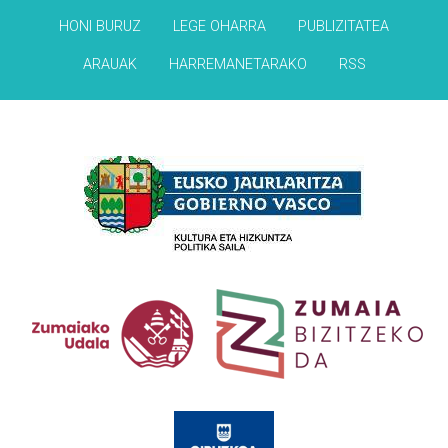
HONI BURUZ
LEGE OHARRA
PUBLIZITATEA
ARAUAK
HARREMANETARAKO
RSS
Babesleak