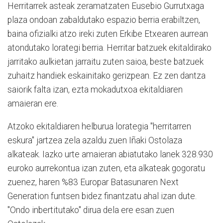
Herritarrek asteak zeramatzaten Eusebio Gurrutxaga
plaza ondoan zabaldutako espazio berria erabiltzen,
baina ofizialki atzo ireki zuten Erkibe Etxearen aurrean
atondutako lorategi berria. Herritar batzuek ekitaldirako
jarritako aulkietan jarraitu zuten saioa, beste batzuek
zuhaitz handiek eskainitako gerizpean. Ez zen dantza
saiorik falta izan, ezta mokadutxoa ekitaldiaren
amaieran ere.
Atzoko ekitaldiaren helburua lorategia "herritarren
eskura" jartzea zela azaldu zuen Iñaki Ostolaza
alkateak. Iazko urte amaieran abiatutako lanek 328.930
euroko aurrekontua izan zuten, eta alkateak gogoratu
zuenez, haren %83 Europar Batasunaren Next
Generation funtsen bidez finantzatu ahal izan dute.
"Ondo inbertitutako" dirua dela ere esan zuen