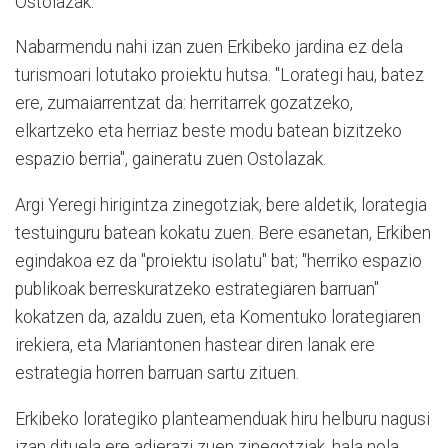
Ostolazak.
Nabarmendu nahi izan zuen Erkibeko jardina ez dela
turismoari lotutako proiektu hutsa. "Lorategi hau, batez
ere, zumaiarrentzat da: herritarrek gozatzeko,
elkartzeko eta herriaz beste modu batean bizitzeko
espazio berria", gaineratu zuen Ostolazak.
Argi Yeregi hirigintza zinegotziak, bere aldetik, lorategia
testuinguru batean kokatu zuen. Bere esanetan, Erkiben
egindakoa ez da "proiektu isolatu" bat; "herriko espazio
publikoak berreskuratzeko estrategiaren barruan"
kokatzen da, azaldu zuen, eta Komentuko lorategiaren
irekiera, eta Mariantonen hastear diren lanak ere
estrategia horren barruan sartu zituen.
Erkibeko lorategiko planteamenduak hiru helburu nagusi
izan dituela ere adierazi zuen zinegotziak, hala nola,