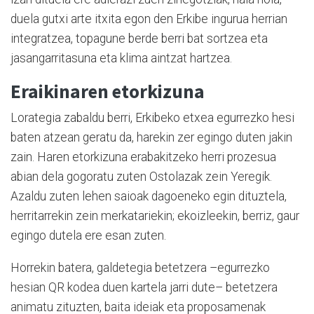
duela gutxi arte itxita egon den Erkibe ingurua herrian
integratzea, topagune berde berri bat sortzea eta
jasangarritasuna eta klima aintzat hartzea.
Eraikinaren etorkizuna
Lorategia zabaldu berri, Erkibeko etxea egurrezko hesi
baten atzean geratu da, harekin zer egingo duten jakin
zain. Haren etorkizuna erabakitzeko herri prozesua
abian dela gogoratu zuten Ostolazak zein Yeregik.
Azaldu zuten lehen saioak dagoeneko egin dituztela,
herritarrekin zein merkatariekin; ekoizleekin, berriz, gaur
egingo dutela ere esan zuten.
Horrekin batera, galdetegia betetzera –egurrezko
hesian QR kodea duen kartela jarri dute– betetzera
animatu zituzten, baita ideiak eta proposamenak