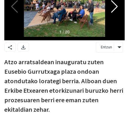
Entzun
Atzo arratsaldean inauguratu zuten
Eusebio Gurrutxaga plaza ondoan
atondutako lorategi berria. Alboan duen
Erkibe Etxearen etorkizunari buruzko herri
prozesuaren berri ere eman zuten
ekitaldian zehar.