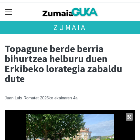
ZUMAIA
Topagune berde berria
bihurtzea helburu duen
Erkibeko lorategia zabaldu
dute
Juan Luis Romatet
2026ko ekainaren 4a