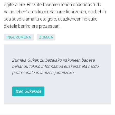
egitera ere. Entzute fasearen lehen ondorioak "uda
baino lehen" aterako direla aurreikusi zuten, eta behin
uda sasoia amaitu eta gero, udazkenean helduko
dietela berriro ere prozesuari.
INGURUMENA
ZUMAIA
Zumaia Gukak zu bezalako irakurleen babesa
behar du tokiko informazioa euskaraz eta modu
profesionalean lantzen jarraitzeko.
Izan Gukakide