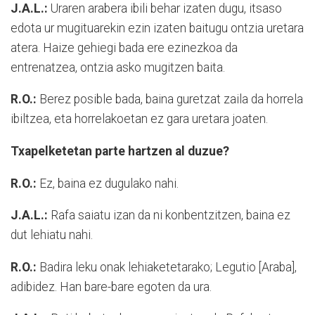
J.A.L.:
Uraren arabera ibili behar izaten dugu, itsaso
edota ur mugituarekin ezin izaten baitugu ontzia uretara
atera. Haize gehiegi bada ere ezinezkoa da
entrenatzea, ontzia asko mugitzen baita.
R.O.:
Berez posible bada, baina guretzat zaila da horrela
ibiltzea, eta horrelakoetan ez gara uretara joaten.
Txapelketetan parte hartzen al duzue?
R.O.:
Ez, baina ez dugulako nahi.
J.A.L.:
Rafa saiatu izan da ni konbentzitzen, baina ez
dut lehiatu nahi.
R.O.:
Badira leku onak lehiaketetarako; Legutio [Araba],
adibidez. Han bare-bare egoten da ura.