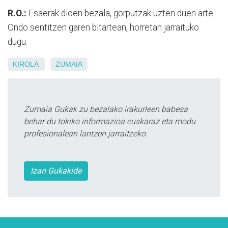
R.O.:
Esaerak dioen bezala, gorputzak uzten duen arte.
Ondo sentitzen garen bitartean, horretan jarraituko
dugu.
KIROLA
ZUMAIA
Zumaia Gukak zu bezalako irakurleen babesa
behar du tokiko informazioa euskaraz eta modu
profesionalean lantzen jarraitzeko.
Izan Gukakide