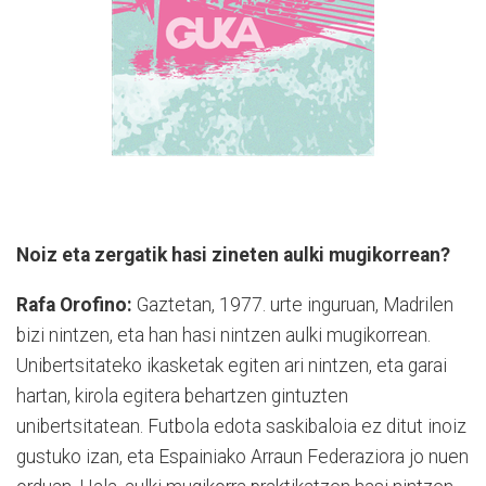
Noiz eta zergatik hasi zineten aulki mugikorrean?
Rafa Orofino:
Gaztetan, 1977. urte inguruan, Madrilen
bizi nintzen, eta han hasi nintzen aulki mugikorrean.
Unibertsitateko ikasketak egiten ari nintzen, eta garai
hartan, kirola egitera behartzen gintuzten
unibertsitatean. Futbola edota saskibaloia ez ditut inoiz
gustuko izan, eta Espainiako Arraun Federaziora jo nuen