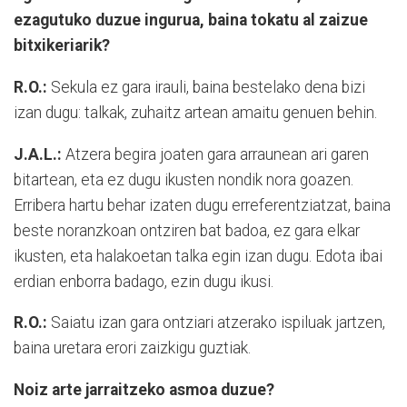
ezagutuko duzue ingurua, baina tokatu al zaizue
bitxikeriarik?
R.O.:
Sekula ez gara irauli, baina bestelako dena bizi
izan dugu: talkak, zuhaitz artean amaitu genuen behin.
J.A.L.:
Atzera begira joaten gara arraunean ari garen
bitartean, eta ez dugu ikusten nondik nora goazen.
Erribera hartu behar izaten dugu erreferentziatzat, baina
beste noranzkoan ontziren bat badoa, ez gara elkar
ikusten, eta halakoetan talka egin izan dugu. Edota ibai
erdian enborra badago, ezin dugu ikusi.
R.O.:
Saiatu izan gara ontziari atzerako ispiluak jartzen,
baina uretara erori zaizkigu guztiak.
Noiz arte jarraitzeko asmoa duzue?