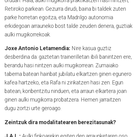
orduan. Hala, aulki mugikorra praktikatzen hasi nintzen,
Retiroko parkean. Gezurra dirudi, baina bi taldek zuten
parke horretan egoitza, eta Madrilgo autonomia
erkidegoan arrauneko bost talde zeuden denera, guztiak
aulki mugikorrekoak.
Joxe Antonio Letamendia:
Nire kasua guztiz
desberdina da: gaztetan trainerilletan ibili banintzen ere,
berandu hasi nintzen aulki mugikorrean. Zumaiako
taberna batean hainbat jubilatu elkartzen ginen egunero
kafea hartzeko, eta Rafa ni zirikatzen hasi zen. Egun
batean, konbentzitu ninduen, eta arraun elkartera joan
ginen aulki mugikorra probatzera. Hemen jarraitzen
dugu zortzi urte geroago.
Zeintzuk dira modalitatearen berezitasunak?
J.A.L.:
Aulki finkoarekin egiten den arraunketaren oso