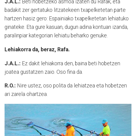
J.A.L.:
Beti hobetzeko asmoa izaten du Rafak, eta
badakit zer gertatuko litzatekeen txapelketetan parte
hartzen hasiz gero: Espainiako txapelketetan lehiatuko
ginateke. Eta gure kasuan, dugun adina kontuan izanda,
paralinpiar kategorian lehiatu beharko genuke.
Lehiakorra da, beraz, Rafa.
J.A.L.:
Ez dakit lehiakorra den, baina beti hobetzen
joatea gustatzen zaio. Oso fina da.
R.O.:
Nire ustez, oso polita da lehiatzea eta hobetzen
ari zarela ohartzea.