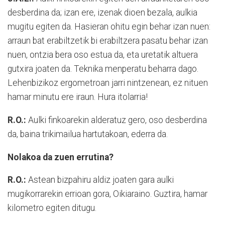
desberdina da; izan ere, izenak dioen bezala, aulkia
mugitu egiten da. Hasieran ohitu egin behar izan nuen:
arraun bat erabiltzetik bi erabiltzera pasatu behar izan
nuen, ontzia bera oso estua da, eta uretatik altuera
gutxira joaten da. Teknika menperatu beharra dago.
Lehenbizikoz ergometroan jarri nintzenean, ez nituen
hamar minutu ere iraun. Hura itolarria!
R.O.:
Aulki finkoarekin alderatuz gero, oso desberdina
da, baina trikimailua hartutakoan, ederra da.
Nolakoa da zuen errutina?
R.O.:
Astean bizpahiru aldiz joaten gara aulki
mugikorrarekin errioan gora, Oikiaraino. Guztira, hamar
kilometro egiten ditugu.