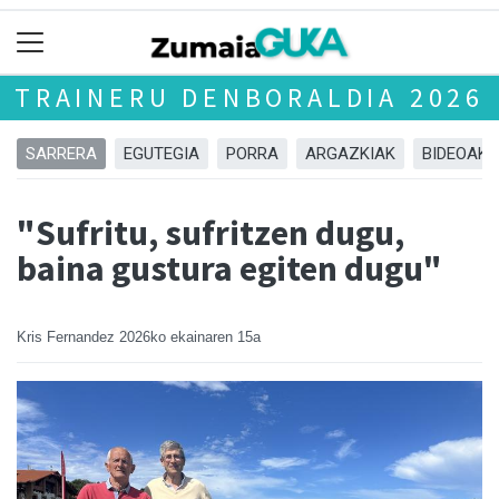
TRAINERU DENBORALDIA 2026
SARRERA
EGUTEGIA
PORRA
ARGAZKIAK
BIDEOAK
"Sufritu, sufritzen dugu,
baina gustura egiten dugu"
Kris Fernandez
2026ko ekainaren 15a