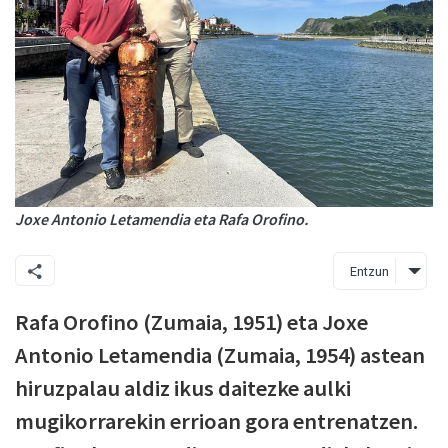
Joxe Antonio Letamendia eta Rafa Orofino.
Entzun
Rafa Orofino (Zumaia, 1951) eta Joxe
Antonio Letamendia (Zumaia, 1954) astean
hiruzpalau aldiz ikus daitezke aulki
mugikorrarekin errioan gora entrenatzen.