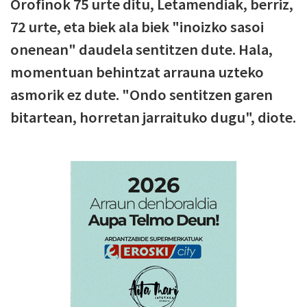
Orofinok 75 urte ditu, Letamendiak, berriz,
72 urte, eta biek ala biek "inoizko sasoi
onenean" daudela sentitzen dute. Hala,
momentuan behintzat arrauna uzteko
asmorik ez dute. "Ondo sentitzen garen
bitartean, horretan jarraituko dugu", diote.