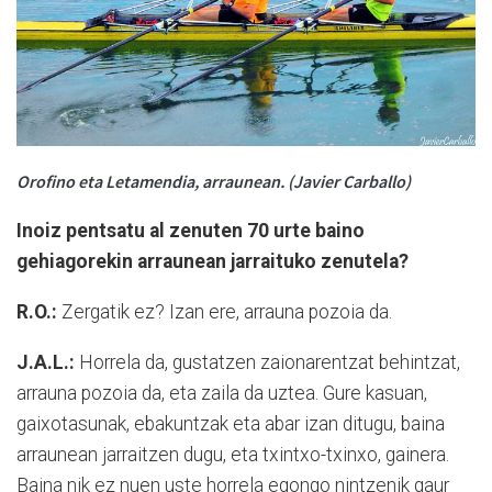
Orofino eta Letamendia, arraunean. (Javier Carballo)
Inoiz pentsatu al zenuten 70 urte baino
gehiagorekin arraunean jarraituko zenutela?
R.O.:
Zergatik ez? Izan ere, arrauna pozoia da.
J.A.L.:
Horrela da, gustatzen zaionarentzat behintzat,
arrauna pozoia da, eta zaila da uztea. Gure kasuan,
gaixotasunak, ebakuntzak eta abar izan ditugu, baina
arraunean jarraitzen dugu, eta txintxo-txinxo, gainera.
Baina nik ez nuen uste horrela egongo nintzenik gaur