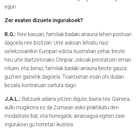
egun.
Zer esaten dizuete ingurukoek?
R.O.:
Nire kasuan, familiak badaki arrauna lehen postuan
dagoela nire bizitzan. Urte askoan lehiatu naiz
selekzioarekin Europan edota Australian zehar, beste
hiru urte Bartzelonako Olinpiar Jokoak prestatzen eman
nituen, eta, beraz, familiak badaki arrauna beste gauza
guztien gainetik dagoela. Txantxetan esan ohi dudan
bezala, kontratuan sartuta dago.
J.A.L.:
Batzuek adarra jotzen digute, baina tira. Gainera,
aulki mugikorra ez da Zumaian asko praktikatu den
modalitate bat, eta horregatik, arraroagoa egiten zaie
ingurukoei gu horretan ikustea.