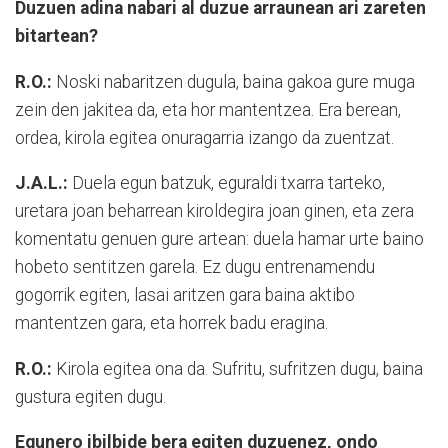
Duzuen adina nabari al duzue arraunean ari zareten
bitartean?
R.O.:
Noski nabaritzen dugula, baina gakoa gure muga
zein den jakitea da, eta hor mantentzea. Era berean,
ordea, kirola egitea onuragarria izango da zuentzat.
J.A.L.:
Duela egun batzuk, eguraldi txarra tarteko,
uretara joan beharrean kiroldegira joan ginen, eta zera
komentatu genuen gure artean: duela hamar urte baino
hobeto sentitzen garela. Ez dugu entrenamendu
gogorrik egiten, lasai aritzen gara baina aktibo
mantentzen gara, eta horrek badu eragina.
R.O.:
Kirola egitea ona da. Sufritu, sufritzen dugu, baina
gustura egiten dugu.
Egunero ibilbide bera egiten duzuenez, ondo