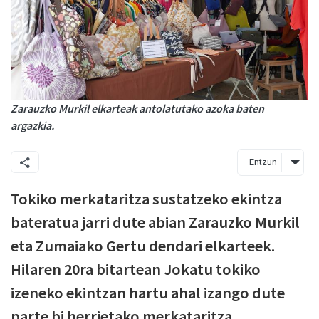
Zarauzko Murkil elkarteak antolatutako azoka baten
argazkia.
Entzun
Tokiko merkataritza sustatzeko ekintza
bateratua jarri dute abian Zarauzko Murkil
eta Zumaiako Gertu dendari elkarteek.
Hilaren 20ra bitartean Jokatu tokiko
izeneko ekintzan hartu ahal izango dute
parte bi herrietako merkataritza