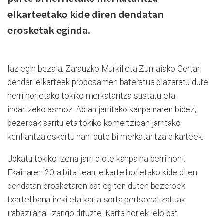
elkarteetako kide diren dendatan
erosketak eginda.
Iaz egin bezala, Zarauzko Murkil eta Zumaiako Gertari
dendari elkarteek proposamen bateratua plazaratu dute
herri horietako tokiko merkataritza sustatu eta
indartzeko asmoz. Abian jarritako kanpainaren bidez,
bezeroak saritu eta tokiko komertzioan jarritako
konfiantza eskertu nahi dute bi merkataritza elkarteek.
Jokatu tokiko izena jarri diote kanpaina berri honi.
Ekainaren 20ra bitartean, elkarte horietako kide diren
dendatan erosketaren bat egiten duten bezeroek
txartel bana ireki eta karta-sorta pertsonalizatuak
irabazi ahal izango dituzte. Karta horiek lelo bat