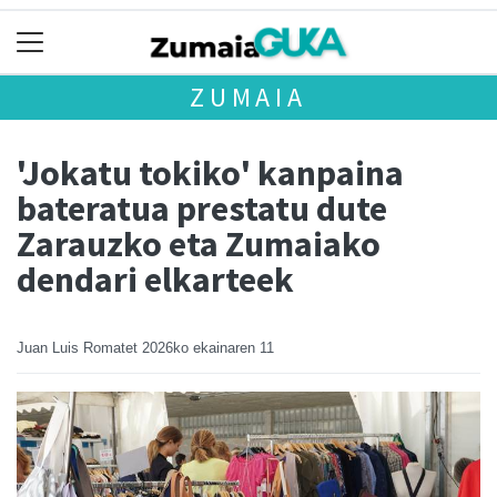
ZUMAIA
'Jokatu tokiko' kanpaina
bateratua prestatu dute
Zarauzko eta Zumaiako
dendari elkarteek
Juan Luis Romatet
2026ko ekainaren 11