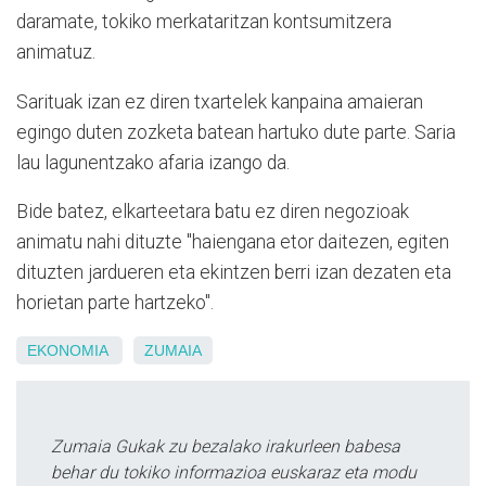
daramate, tokiko merkataritzan kontsumitzera
animatuz.
Sarituak izan ez diren txartelek kanpaina amaieran
egingo duten zozketa batean hartuko dute parte. Saria
lau lagunentzako afaria izango da.
Bide batez, elkarteetara batu ez diren negozioak
animatu nahi dituzte "haiengana etor daitezen, egiten
dituzten jardueren eta ekintzen berri izan dezaten eta
horietan parte hartzeko".
EKONOMIA
ZUMAIA
Zumaia Gukak zu bezalako irakurleen babesa
behar du tokiko informazioa euskaraz eta modu