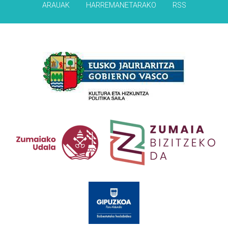
ARAUAK
HARREMANETARAKO
RSS
Babesleak