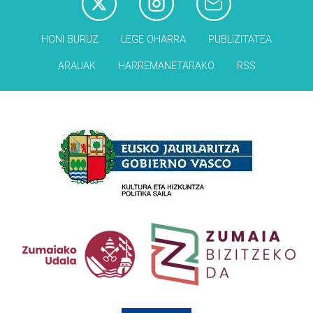
HONI BURUZ
LEGE OHARRA
PUBLIZITATEA
ARAUAK
HARREMANETARAKO
RSS
Babesleak