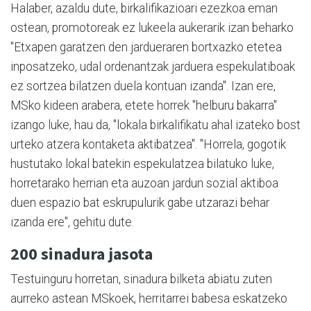
Halaber, azaldu dute, birkalifikazioari ezezkoa eman
ostean, promotoreak ez lukeela aukerarik izan beharko
"Etxapen garatzen den jardueraren bortxazko etetea
inposatzeko, udal ordenantzak jarduera espekulatiboak
ez sortzea bilatzen duela kontuan izanda". Izan ere,
MSko kideen arabera, etete horrek "helburu bakarra"
izango luke, hau da, "lokala birkalifikatu ahal izateko bost
urteko atzera kontaketa aktibatzea". "Horrela, gogotik
hustutako lokal batekin espekulatzea bilatuko luke,
horretarako herrian eta auzoan jardun sozial aktiboa
duen espazio bat eskrupulurik gabe utzarazi behar
izanda ere", gehitu dute.
200 sinadura jasota
Testuinguru horretan, sinadura bilketa abiatu zuten
aurreko astean MSkoek, herritarrei babesa eskatzeko