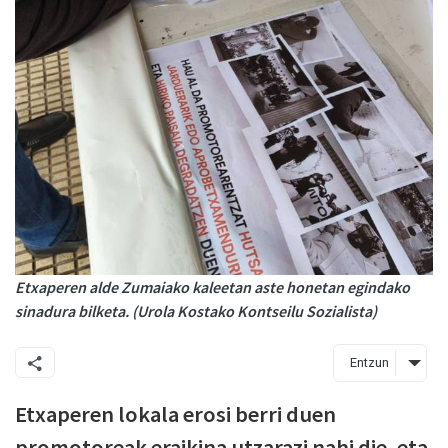
Etxaperen alde Zumaiako kaleetan aste honetan egindako
sinadura bilketa. (Urola Kostako Kontseilu Sozialista)
Entzun
Etxaperen lokala erosi berri duen
promotoreak eraikina utzarazi nahi die, eta