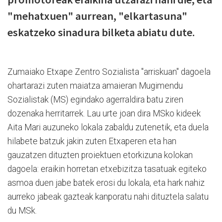
"mehatxuen" aurrean, "elkartasuna"
eskatzeko sinadura bilketa abiatu dute.
Zumaiako Etxape Zentro Sozialista "arriskuan" dagoela
ohartarazi zuten maiatza amaieran Mugimendu
Sozialistak (MS) egindako agerraldira batu ziren
dozenaka herritarrek. Lau urte joan dira MSko kideek
Aita Mari auzuneko lokala zabaldu zutenetik, eta duela
hilabete batzuk jakin zuten Etxaperen eta han
gauzatzen dituzten proiektuen etorkizuna kolokan
dagoela: eraikin horretan etxebizitza tasatuak egiteko
asmoa duen jabe batek erosi du lokala, eta hark nahiz
aurreko jabeak gazteak kanporatu nahi dituztela salatu
du MSk.