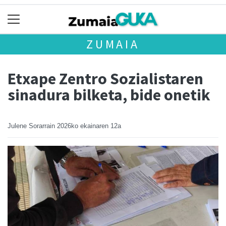
ZUMAIA
Etxape Zentro Sozialistaren
sinadura bilketa, bide onetik
Julene Sorarrain
2026ko ekainaren 12a