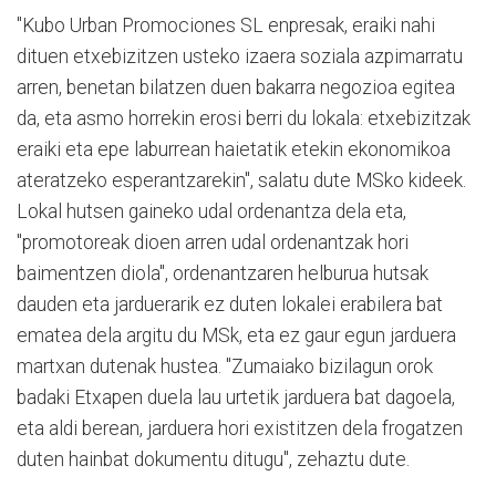
"Kubo Urban Promociones SL enpresak, eraiki nahi
dituen etxebizitzen usteko izaera soziala azpimarratu
arren, benetan bilatzen duen bakarra negozioa egitea
da, eta asmo horrekin erosi berri du lokala: etxebizitzak
eraiki eta epe laburrean haietatik etekin ekonomikoa
ateratzeko esperantzarekin", salatu dute MSko kideek.
Lokal hutsen gaineko udal ordenantza dela eta,
"promotoreak dioen arren udal ordenantzak hori
baimentzen diola", ordenantzaren helburua hutsak
dauden eta jarduerarik ez duten lokalei erabilera bat
ematea dela argitu du MSk, eta ez gaur egun jarduera
martxan dutenak hustea. "Zumaiako bizilagun orok
badaki Etxapen duela lau urtetik jarduera bat dagoela,
eta aldi berean, jarduera hori existitzen dela frogatzen
duten hainbat dokumentu ditugu", zehaztu dute.