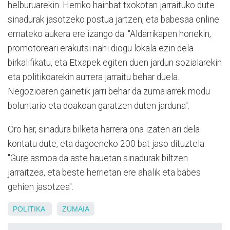
helburuarekin. Herriko hainbat txokotan jarraituko dute
sinadurak jasotzeko postua jartzen, eta babesaa online
emateko aukera ere izango da. "Aldarrikapen honekin,
promotoreari erakutsi nahi diogu lokala ezin dela
birkalifikatu, eta Etxapek egiten duen jardun sozialarekin
eta politikoarekin aurrera jarraitu behar duela.
Negozioaren gainetik jarri behar da zumaiarrek modu
boluntario eta doakoan garatzen duten jarduna".
Oro har, sinadura bilketa harrera ona izaten ari dela
kontatu dute, eta dagoeneko 200 bat jaso dituztela.
"Gure asmoa da aste hauetan sinadurak biltzen
jarraitzea, eta beste herrietan ere ahalik eta babes
gehien jasotzea".
POLITIKA
ZUMAIA