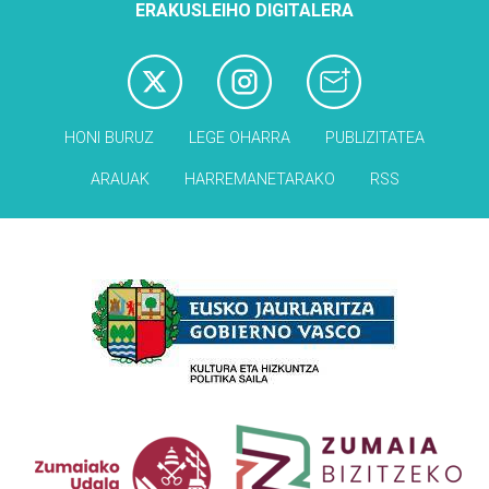
ERAKUSLEIHO DIGITALERA
HONI BURUZ
LEGE OHARRA
PUBLIZITATEA
ARAUAK
HARREMANETARAKO
RSS
Babesleak