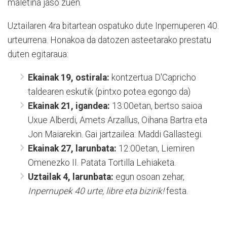
maletina jaso zuen.
Uztailaren 4ra bitartean ospatuko dute Inpernuperen 40.
urteurrena. Honakoa da datozen asteetarako prestatu
duten egitaraua:
Ekainak 19, ostirala:
kontzertua D'Capricho
taldearen eskutik (pintxo potea egongo da)
Ekainak 21, igandea:
13:00etan, bertso saioa
Uxue Alberdi, Amets Arzallus, Oihana Bartra eta
Jon Maiarekin. Gai jartzailea: Maddi Gallastegi.
Ekainak 27, larunbata:
12:00etan, Lierniren
Omenezko II. Patata Tortilla Lehiaketa.
Uztailak 4, larunbata:
egun osoan zehar,
Inpernupek 40 urte, libre eta bizirik!
festa.