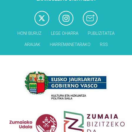
HONI BURUZ
LEGE OHARRA
PUBLIZITATEA
ARAUAK
HARREMANETARAKO
RSS
Babesleak