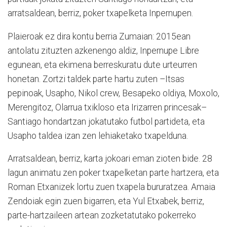
arratsaldean, berriz, poker txapelketa Inpernupen.
Plaieroak ez dira kontu berria Zumaian: 2015ean
antolatu zituzten azkenengo aldiz, Inpernupe Libre
egunean, eta ekimena berreskuratu dute urteurren
honetan. Zortzi taldek parte hartu zuten –Itsas
pepinoak, Usapho, Nikol crew, Besapeko oldiya, Moxolo,
Merengitoz, Olarrua txikloso eta Irizarren princesak–
Santiago hondartzan jokatutako futbol partideta, eta
Usapho taldea izan zen lehiaketako txapelduna.
Arratsaldean, berriz, karta jokoari eman zioten bide. 28
lagun animatu zen poker txapelketan parte hartzera, eta
Roman Etxanizek lortu zuen txapela bururatzea. Amaia
Zendoiak egin zuen bigarren, eta Yul Etxabek, berriz,
parte-hartzaileen artean zozketatutako pokerreko