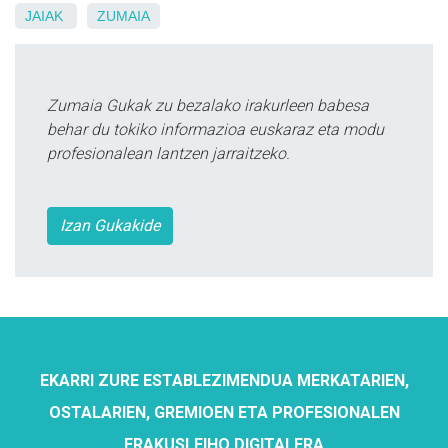
JAIAK
ZUMAIA
Zumaia Gukak zu bezalako irakurleen babesa
behar du tokiko informazioa euskaraz eta modu
profesionalean lantzen jarraitzeko.
Izan Gukakide
EKARRI ZURE ESTABLEZIMENDUA MERKATARIEN,
OSTALARIEN, GREMIOEN ETA PROFESIONALEN
ERAKUSLEIHO DIGITALERA