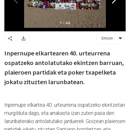
Entzun
Inpernupe elkartearen 40. urteurrena
ospatzeko antolatutako ekintzen barruan,
plaieroen partidak eta poker txapelketa
jokatu zituzten larunbatean.
Inpernupe elkartea 40. urteurrena ospatzeko ekintzetan
murgilduta dago, eta arrakasta izan zuten pasa den
larunbaterako antolatutako jarduerek. Goizean plaieroen
partidak jokatu zituzten Santiago hondartzan, eta