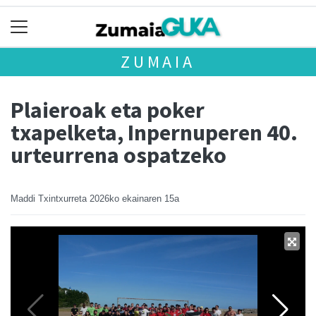
ZUMAIA
Plaieroak eta poker
txapelketa, Inpernuperen 40.
urteurrena ospatzeko
Maddi Txintxurreta
2026ko ekainaren 15a