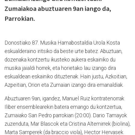
Zumaiakoa abuztuaren 9an iango da,
Parrokian.
Donostiako 87. Musika Hamabostaldia Urola Kosta
eskualderaino iritsiko da beste urte batez. Abuztuan,
dozenaka kontzertu ikusteko aukera eskainiko du
musika jaialdi horrek, eta horietako lau izango dira
eskualdean eskainiko dituztenak. Hain justu, Azkoitian,
Azpeitian, Orion eta Zumaian izango dira emanaldiak.
Abuztuaren 9an, igandez, Manuel Ruiz kontratenorrak
Iliber ensemblearekin batera emango du kontzertua,
Zumaiako San Pedro parrokian (20:00). Dario Tamayok
zuzenduta, Mar Blascok eta Cristina Altemirrek (biolina),
Marta Samperek (da braccio viola), Hector Hervasek