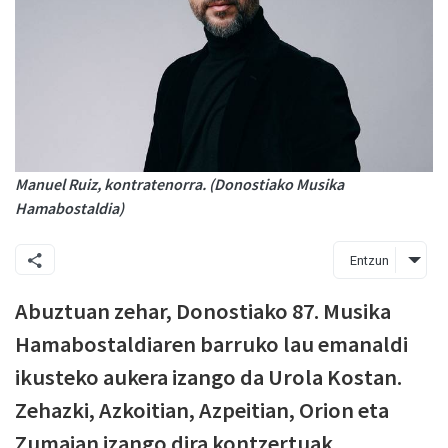
Manuel Ruiz, kontratenorra. (Donostiako Musika
Hamabostaldia)
Entzun
Abuztuan zehar, Donostiako 87. Musika
Hamabostaldiaren barruko lau emanaldi
ikusteko aukera izango da Urola Kostan.
Zehazki, Azkoitian, Azpeitian, Orion eta
Zumaian izango dira kontzertuak.