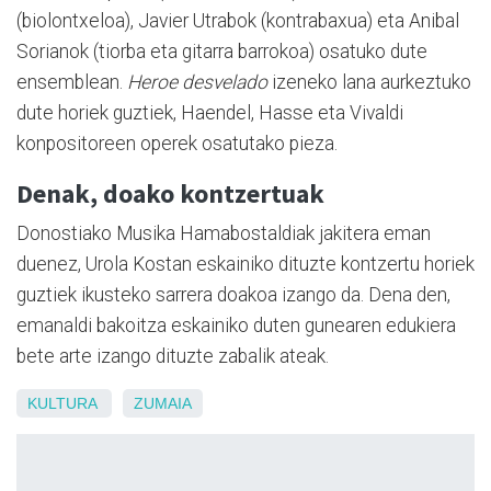
(biolontxeloa), Javier Utrabok (kontrabaxua) eta Anibal
Sorianok (tiorba eta gitarra barrokoa) osatuko dute
ensemblean.
Heroe desvelado
izeneko lana aurkeztuko
dute horiek guztiek, Haendel, Hasse eta Vivaldi
konpositoreen operek osatutako pieza.
Denak, doako kontzertuak
Donostiako Musika Hamabostaldiak jakitera eman
duenez, Urola Kostan eskainiko dituzte kontzertu horiek
guztiek ikusteko sarrera doakoa izango da. Dena den,
emanaldi bakoitza eskainiko duten gunearen edukiera
bete arte izango dituzte zabalik ateak.
KULTURA
ZUMAIA