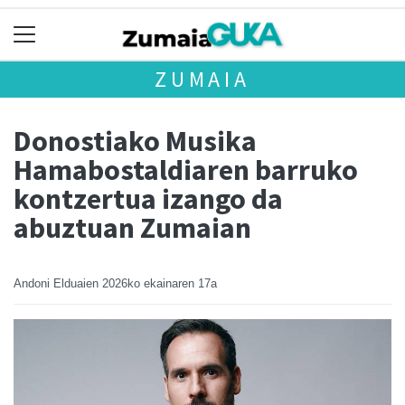
ZUMAIA
Donostiako Musika
Hamabostaldiaren barruko
kontzertua izango da
abuztuan Zumaian
Andoni Elduaien
2026ko ekainaren 17a