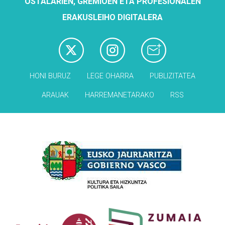
OSTALARIEN, GREMIOEN ETA PROFESIONALEN
ERAKUSLEIHO DIGITALERA
HONI BURUZ
LEGE OHARRA
PUBLIZITATEA
ARAUAK
HARREMANETARAKO
RSS
Babesleak