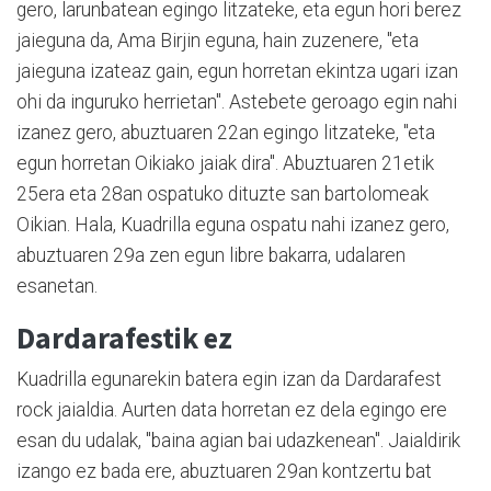
gero, larunbatean egingo litzateke, eta egun hori berez
jaieguna da, Ama Birjin eguna, hain zuzenere, "eta
jaieguna izateaz gain, egun horretan ekintza ugari izan
ohi da inguruko herrietan". Astebete geroago egin nahi
izanez gero, abuztuaren 22an egingo litzateke, "eta
egun horretan Oikiako jaiak dira". Abuztuaren 21etik
25era eta 28an ospatuko dituzte san bartolomeak
Oikian. Hala, Kuadrilla eguna ospatu nahi izanez gero,
abuztuaren 29a zen egun libre bakarra, udalaren
esanetan.
Dardarafestik ez
Kuadrilla egunarekin batera egin izan da Dardarafest
rock jaialdia. Aurten data horretan ez dela egingo ere
esan du udalak, "baina agian bai udazkenean". Jaialdirik
izango ez bada ere, abuztuaren 29an kontzertu bat