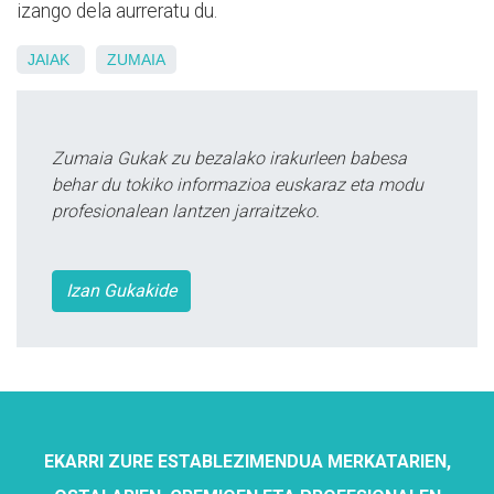
izango dela aurreratu du.
JAIAK
ZUMAIA
Zumaia Gukak zu bezalako irakurleen babesa
behar du tokiko informazioa euskaraz eta modu
profesionalean lantzen jarraitzeko.
Izan Gukakide
EKARRI ZURE ESTABLEZIMENDUA MERKATARIEN,