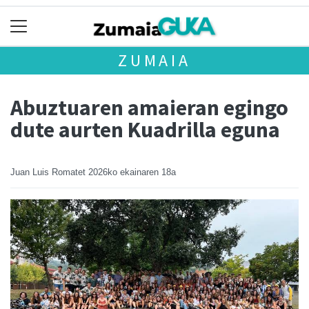
ZUMAIA
Abuztuaren amaieran egingo
dute aurten Kuadrilla eguna
Juan Luis Romatet
2026ko ekainaren 18a