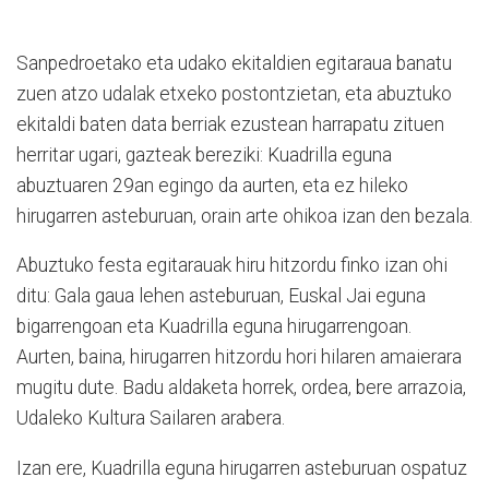
Sanpedroetako eta udako ekitaldien egitaraua banatu
zuen atzo udalak etxeko postontzietan, eta abuztuko
ekitaldi baten data berriak ezustean harrapatu zituen
herritar ugari, gazteak bereziki: Kuadrilla eguna
abuztuaren 29an egingo da aurten, eta ez hileko
hirugarren asteburuan, orain arte ohikoa izan den bezala.
Abuztuko festa egitarauak hiru hitzordu finko izan ohi
ditu: Gala gaua lehen asteburuan, Euskal Jai eguna
bigarrengoan eta Kuadrilla eguna hirugarrengoan.
Aurten, baina, hirugarren hitzordu hori hilaren amaierara
mugitu dute. Badu aldaketa horrek, ordea, bere arrazoia,
Udaleko Kultura Sailaren arabera.
Izan ere, Kuadrilla eguna hirugarren asteburuan ospatuz