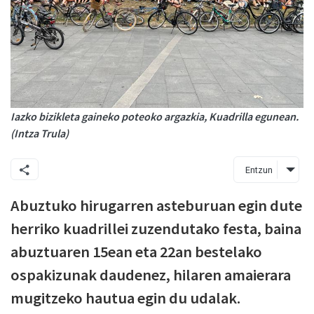
Iazko bizikleta gaineko poteoko argazkia, Kuadrilla egunean.
(Intza Trula)
Entzun
Abuztuko hirugarren asteburuan egin dute
herriko kuadrillei zuzendutako festa, baina
abuztuaren 15ean eta 22an bestelako
ospakizunak daudenez, hilaren amaierara
mugitzeko hautua egin du udalak.