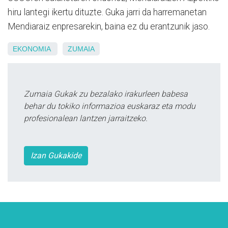
hiru lantegi ikertu dituzte. Guka jarri da harremanetan
Mendiaraiz enpresarekin, baina ez du erantzunik jaso.
EKONOMIA
ZUMAIA
Zumaia Gukak zu bezalako irakurleen babesa
behar du tokiko informazioa euskaraz eta modu
profesionalean lantzen jarraitzeko.
Izan Gukakide