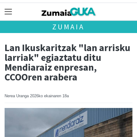
ZUMAIA
Lan Ikuskaritzak "lan arrisku
larriak" egiaztatu ditu
Mendiaraiz enpresan,
CCOOren arabera
Nerea Uranga
2026ko ekainaren 18a