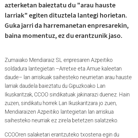
azterketan baieztatu du "arau hauste
larriak" egiten dituztela lantegi horietan.
Guka jarri da harremanetan enpresarekin,
baina momentuz, ez du erantzunik jaso.
Zumaiako Mendiaraiz SL enpresaren Azpeitiko
soldadura lantegietan –Arretxe eta Amue kaleetan
daude– lan arriskuak saihesteko neurrietan arau hauste
larriak daudela baieztatu du Gipuzkoako Lan
Ikuskaritzak, CCOO sindikatuak jakinarazi duenez. Hain
zuzen, sindikatu horrek Lan Ikuskaritzara jo zuen,
Mendiaraizen Azpeitiko lantegietan lan arriskua
saihesteko neurriak ez zirela betetzen salatzeko.
CCOOren salaketari erantzuteko txostena egin du