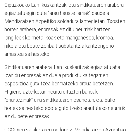
Gipuzkoako Lan Ikuskaritzak, eta sindikatuaren arabera,
egiaztatu egin dute "arau hauste larriak" daudela
Mendiaraizen Azpeitiko soldadura lantegietan. Txosten
horren arabera, enpresak ez ditu neurriak hartzen
langileek ke metalikoak eta manganesoa, kromoa,
nikela eta beste zenbait substantzia kantzerigeno
arnastea saihesteko.
Sindikatuaren arabera, Lan Ikuskaritzak egiaztatu ahal
izan du enpresak ez duela produktu kaltegarrien
esposizioa gutxitzea bermatzeko araua betetzen.
Higiene azterketan neurtu dituzten balioak
"onartezinak" dira sindikatuaren esanetan, eta balio
horiek saihesteko edota gutxitzeko araututako neurririk
ez du bete enpresak.
CCOOren salaketaren ondorioz, Mendiaraizen Azpeitiko