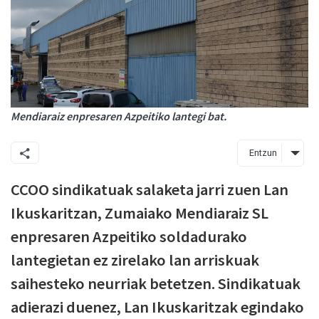
Mendiaraiz enpresaren Azpeitiko lantegi bat.
Entzun
CCOO sindikatuak salaketa jarri zuen Lan
Ikuskaritzan, Zumaiako Mendiaraiz SL
enpresaren Azpeitiko soldadurako
lantegietan ez zirelako lan arriskuak
saihesteko neurriak betetzen. Sindikatuak
adierazi duenez, Lan Ikuskaritzak egindako