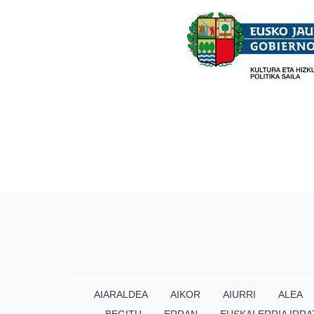
AIARALDEA
AIKOR
AIURRI
ALEA
BEGITU
ERRAN
EUSKALERRIA IRRA