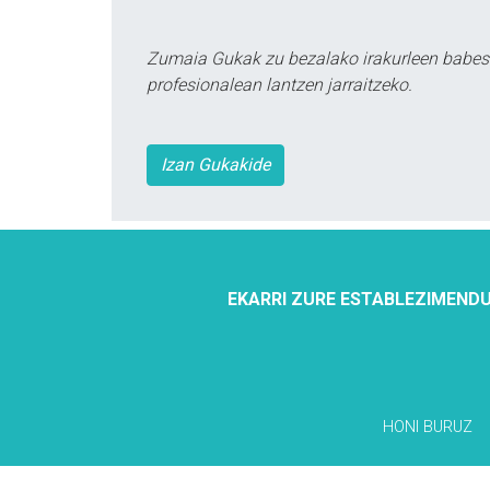
Zumaia Gukak zu bezalako irakurleen babes
profesionalean lantzen jarraitzeko.
Izan Gukakide
EKARRI ZURE ESTABLEZIMENDU
HONI BURUZ