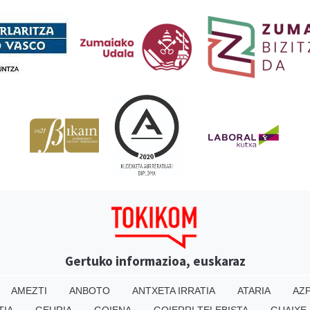
Babesleak
Gertuko informazioa, euskaraz
AMEZTI
ANBOTO
ANTXETA IRRATIA
ATARIA
AZP
TIA
GEURIA
GOIENA
GOIERRI TELEBISTA
GUAIXE