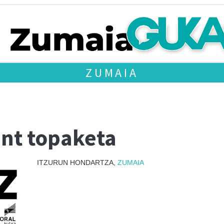
ZUMAIA
int topaketa
ITZURUN HONDARTZA,
ZUMAIA