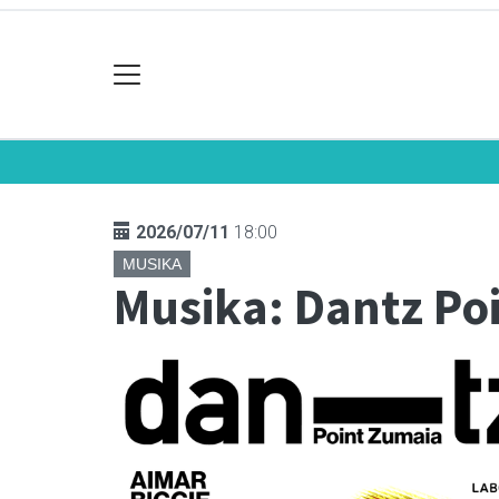
2026/07/11
18:00
MUSIKA
Musika: Dantz Po