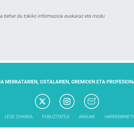
a behar du tokiko informazioa euskaraz eta modu
A MERKATARIEN, OSTALARIEN, GREMIOEN ETA PROFESION
LEGE OHARRA
PUBLIZITATEA
ARAUAK
HARREMANET