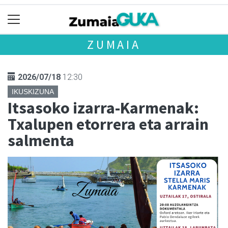
ZUMAIA
2026/07/18
12:30
IKUSKIZUNA
Itsasoko izarra-Karmenak:
Txalupen etorrera eta arrain
salmenta