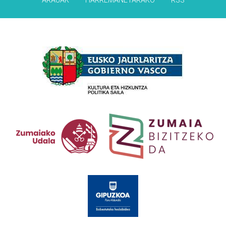
ARAUAK
HARREMANETARAKO
RSS
Babesleak