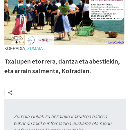
KOFRADIA,
ZUMAIA
Txalupen etorrera, dantza eta abestiekin,
eta arrain salmenta, Kofradian.
Zumaia Gukak zu bezalako irakurleen babesa
behar du tokiko informazioa euskaraz eta modu