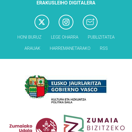
ERAKUSLEIHO DIGITALERA
HONI BURUZ
LEGE OHARRA
PUBLIZITATEA
ARAUAK
HARREMANETARAKO
RSS
Babesleak