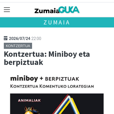
ZUMAIA
2026/07/24
22:00
KONTZERTUA
Kontzertua: Miniboy eta
berpiztuak