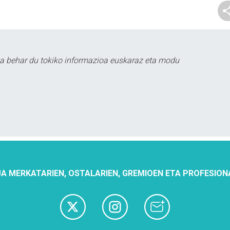
a behar du tokiko informazioa euskaraz eta modu
A MERKATARIEN, OSTALARIEN, GREMIOEN ETA PROFESION