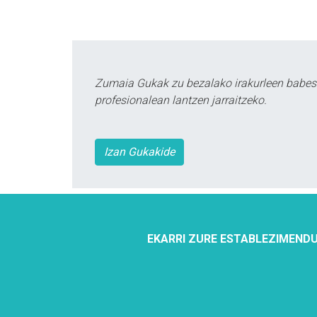
Zumaia Gukak zu bezalako irakurleen babes
profesionalean lantzen jarraitzeko.
Izan Gukakide
EKARRI ZURE ESTABLEZIMENDU