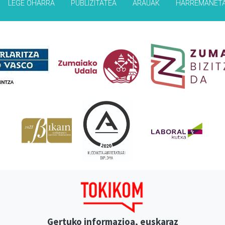
LEGE OHARRA
PUBLIZITATEA
ARAUAK
HARREMANET
Babesleak
Gertuko informazioa, euskaraz