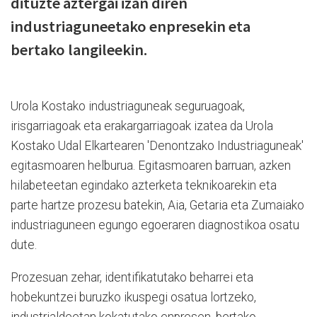
dituzte aztergai izan diren
industriaguneetako enpresekin eta
bertako langileekin.
Urola Kostako industriaguneak seguruagoak,
irisgarriagoak eta erakargarriagoak izatea da Urola
Kostako Udal Elkartearen 'Denontzako Industriaguneak'
egitasmoaren helburua. Egitasmoaren barruan, azken
hilabeteetan egindako azterketa teknikoarekin eta
parte hartze prozesu batekin, Aia, Getaria eta Zumaiako
industriaguneen egungo egoeraren diagnostikoa osatu
dute.
Prozesuan zehar, identifikatutako beharrei eta
hobekuntzei buruzko ikuspegi osatua lortzeko,