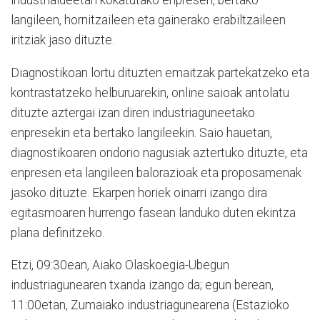
industrialdeetan kokatutako enpresen, bertako
langileen, hornitzaileen eta gainerako erabiltzaileen
iritziak jaso dituzte.
Diagnostikoan lortu dituzten emaitzak partekatzeko eta
kontrastatzeko helburuarekin, online saioak antolatu
dituzte aztergai izan diren industriaguneetako
enpresekin eta bertako langileekin. Saio hauetan,
diagnostikoaren ondorio nagusiak aztertuko dituzte, eta
enpresen eta langileen balorazioak eta proposamenak
jasoko dituzte. Ekarpen horiek oinarri izango dira
egitasmoaren hurrengo fasean landuko duten ekintza
plana definitzeko.
Etzi, 09:30ean, Aiako Olaskoegia-Ubegun
industriagunearen txanda izango da; egun berean,
11:00etan, Zumaiako industriagunearena (Estazioko