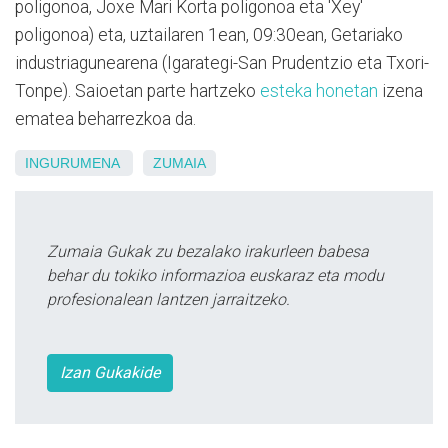
poligonoa, Joxe Mari Korta poligonoa eta 'Xey'
poligonoa) eta, uztailaren 1ean, 09:30ean, Getariako
industriagunearena (Igarategi-San Prudentzio eta Txori-
Tonpe). Saioetan parte hartzeko
esteka honetan
izena
ematea beharrezkoa da.
INGURUMENA
ZUMAIA
Zumaia Gukak zu bezalako irakurleen babesa
behar du tokiko informazioa euskaraz eta modu
profesionalean lantzen jarraitzeko.
Izan Gukakide