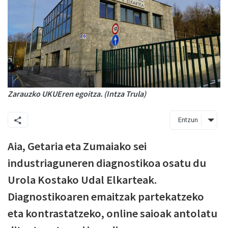
Zarauzko UKUEren egoitza. (Intza Trula)
Entzun
Aia, Getaria eta Zumaiako sei
industriaguneren diagnostikoa osatu du
Urola Kostako Udal Elkarteak.
Diagnostikoaren emaitzak partekatzeko
eta kontrastatzeko, online saioak antolatu