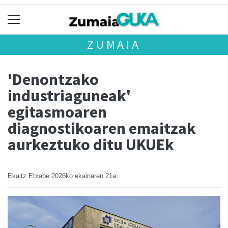
ZUMAIA
'Denontzako
industriaguneak'
egitasmoaren
diagnostikoaren emaitzak
aurkeztuko ditu UKUEk
Ekaitz Etxabe
2026ko ekainaren 21a