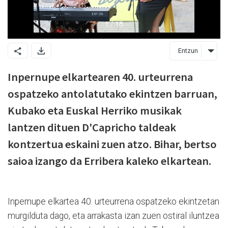
Entzun
Inpernupe elkartearen 40. urteurrena
ospatzeko antolatutako ekintzen barruan,
Kubako eta Euskal Herriko musikak
lantzen dituen D'Capricho taldeak
kontzertua eskaini zuen atzo. Bihar, bertso
saioa izango da Erribera kaleko elkartean.
Inpernupe elkartea 40. urteurrena ospatzeko ekintzetan
murgilduta dago, eta arrakasta izan zuen ostiral iluntzea