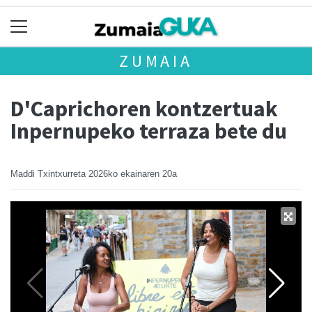
ZUMAIA
D'Caprichoren kontzertuak
Inpernupeko terraza bete du
Maddi Txintxurreta
2026ko ekainaren 20a