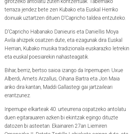
girotzeko antolatu zuten kontzertuak. Tabernako
terraza jendez bete zen Kubako eta Euskal Herriko
doinuak uztartzen dituen D'Capricho taldea entzuteko.
D’Capricho Habanako Danieuris eta Daniellis Moya
Avila ahizpek osatzen dute, eta ezagunak dira Euskal
Herrian, Kubako musika tradizionala euskarazko letrekin
eta euskal poesiarekin nahasteagatik.
Bihar, berriz, bertso saioa izango da Inpernupen. Uxue
Alberdi, Amets Arzallus, Oihana Bartra eta Jon Maia
ariko dira kantan, Maddi Gallastegi gai jartzaileari
erantzunez.
Inpernupe elkarteak 40. urteurrena ospatzeko antolatu
duen egitarauaren azken bi ekintzak egingo dituzte
datozen bi asteetan. Ekainaren 27an Lierniren