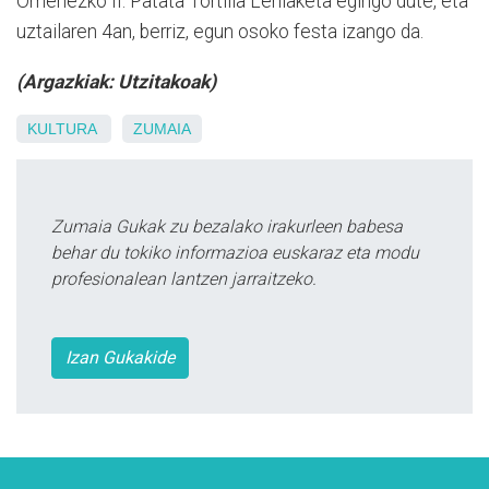
Omenezko II. Patata Tortilla Lehiaketa egingo dute, eta
uztailaren 4an, berriz, egun osoko festa izango da.
(Argazkiak: Utzitakoak)
KULTURA
ZUMAIA
Zumaia Gukak zu bezalako irakurleen babesa
behar du tokiko informazioa euskaraz eta modu
profesionalean lantzen jarraitzeko.
Izan Gukakide