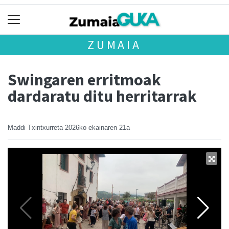
ZUMAIA
Swingaren erritmoak
dardaratu ditu herritarrak
Maddi Txintxurreta
2026ko ekainaren 21a