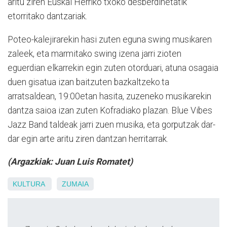
aritu ziren Euskal Herriko txoko desberdinetatik
etorritako dantzariak.
Poteo-kalejirarekin hasi zuten eguna swing musikaren
zaleek, eta marmitako swing izena jarri zioten
eguerdian elkarrekin egin zuten otorduari, atuna osagaia
duen gisatua izan baitzuten bazkaltzeko.ta
arratsaldean, 19:00etan hasita, zuzeneko musikarekin
dantza saioa izan zuten Kofradiako plazan. Blue Vibes
Jazz Band taldeak jarri zuen musika, eta gorputzak dar-
dar egin arte aritu ziren dantzan herritarrak.
(Argazkiak: Juan Luis Romatet)
KULTURA
ZUMAIA