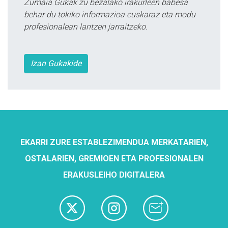
Zumaia Gukak zu bezalako irakurleen babesa
behar du tokiko informazioa euskaraz eta modu
profesionalean lantzen jarraitzeko.
Izan Gukakide
EKARRI ZURE ESTABLEZIMENDUA MERKATARIEN,
OSTALARIEN, GREMIOEN ETA PROFESIONALEN
ERAKUSLEIHO DIGITALERA