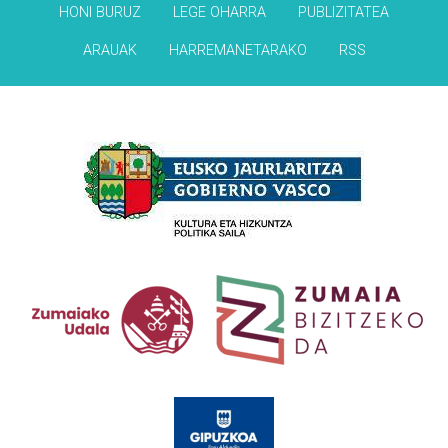
HONI BURUZ
LEGE OHARRA
PUBLIZITATEA
ARAUAK
HARREMANETARAKO
RSS
Babesleak