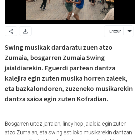
Entzun
Swing musikak dardaratu zuen atzo
Zumaia, bosgarren Zumaia Swing
jaialdiarekin. Eguerdi partean dantza
kalejira egin zuten musika horren zaleek,
eta bazkalondoren, zuzeneko musikarekin
dantza saioa egin zuten Kofradian.
Bosgarren urtez jarraian, lindy hop jaialdia egin zuten
atzo Zumaian, eta swing estiloko musikarekin dantzan