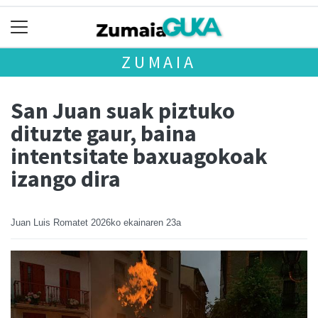
ZUMAIA
San Juan suak piztuko
dituzte gaur, baina
intentsitate baxuagokoak
izango dira
Juan Luis Romatet
2026ko ekainaren 23a