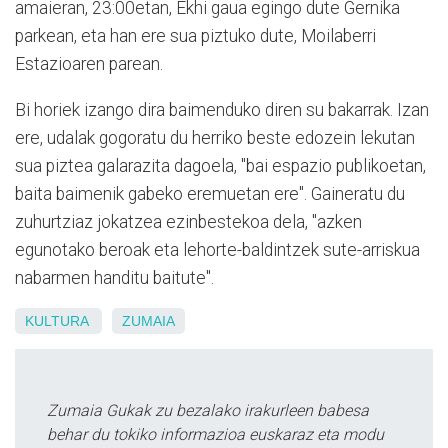
amaieran, 23:00etan, Ekhi gaua egingo dute Gernika
parkean, eta han ere sua piztuko dute, Moilaberri
Estazioaren parean.
Bi horiek izango dira baimenduko diren su bakarrak. Izan
ere, udalak gogoratu du herriko beste edozein lekutan
sua piztea galarazita dagoela, "bai espazio publikoetan,
baita baimenik gabeko eremuetan ere". Gaineratu du
zuhurtziaz jokatzea ezinbestekoa dela, "azken
egunotako beroak eta lehorte-baldintzek sute-arriskua
nabarmen handitu baitute".
KULTURA
ZUMAIA
Zumaia Gukak zu bezalako irakurleen babesa
behar du tokiko informazioa euskaraz eta modu