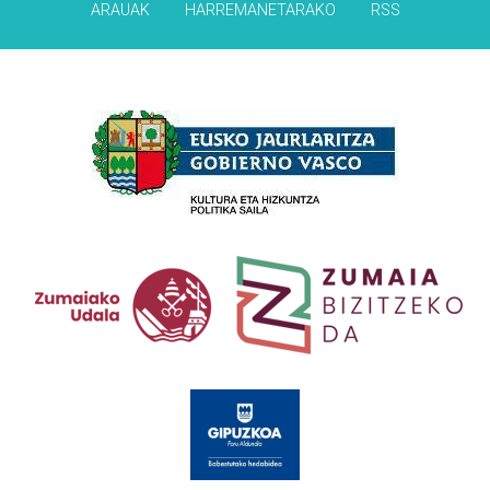
ARAUAK
HARREMANETARAKO
RSS
Babesleak