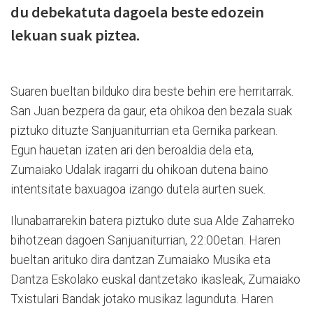
du debekatuta dagoela beste edozein
lekuan suak piztea.
Suaren bueltan bilduko dira beste behin ere herritarrak.
San Juan bezpera da gaur, eta ohikoa den bezala suak
piztuko dituzte Sanjuaniturrian eta Gernika parkean.
Egun hauetan izaten ari den beroaldia dela eta,
Zumaiako Udalak iragarri du ohikoan dutena baino
intentsitate baxuagoa izango dutela aurten suek.
Ilunabarrarekin batera piztuko dute sua Alde Zaharreko
bihotzean dagoen Sanjuaniturrian, 22:00etan. Haren
bueltan arituko dira dantzan Zumaiako Musika eta
Dantza Eskolako euskal dantzetako ikasleak, Zumaiako
Txistulari Bandak jotako musikaz lagunduta. Haren