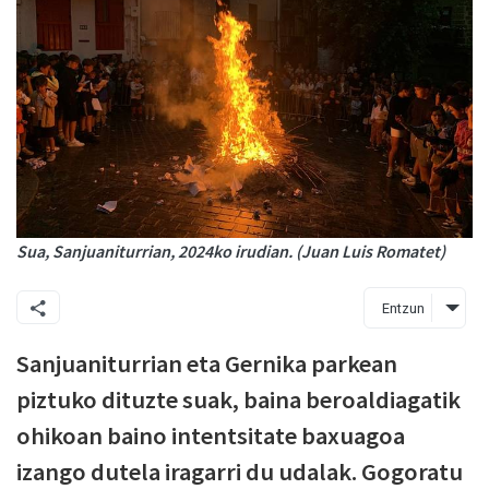
Sua, Sanjuaniturrian, 2024ko irudian. (Juan Luis Romatet)
Entzun
Sanjuaniturrian eta Gernika parkean
piztuko dituzte suak, baina beroaldiagatik
ohikoan baino intentsitate baxuagoa
izango dutela iragarri du udalak. Gogoratu