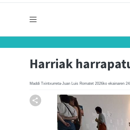
Harriak harrapat
Maddi Txintxurreta-Juan Luis Romatet
2026ko ekainaren 24