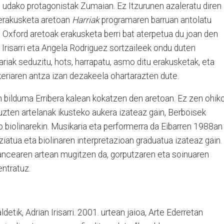
o udako protagonistak Zumaian. Ez Itzurunen azaleratu diren
o erakusketa aretoan
Harriak
programaren barruan antolatu
e, Oxford aretoak erakusketa berri bat aterpetua du joan den
n Irisarri eta Angela Rodriguez sortzaileek ondu duten
itariak seduzitu, hots, harrapatu, asmo ditu erakusketak, eta
eriaren antza izan dezakeela ohartarazten dute.
n bilduma Erribera kalean kokatzen den aretoan. Ez zen ohik
tuzten artelanak ikusteko aukera izateaz gain, Berboisek
o biolinarekin. Musikaria eta performerra da Eibarren 1988an
tziatua eta biolinaren interpretazioan graduatua izateaz gain.
ancearen artean mugitzen da, gorputzaren eta soinuaren
entratuz.
detik, Adrian Irisarri. 2001. urtean jaioa, Arte Ederretan