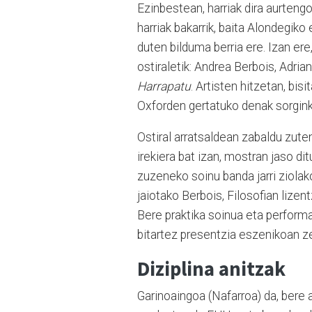
Ezinbestean, harriak dira aurteng
harriak bakarrik, baita Alondegik
duten bilduma berria ere. Izan er
ostiraletik: Andrea Berbois, Adria
Harrapatu
. Artisten hitzetan, bis
Oxforden gertatuko denak sorgink
Ostiral arratsaldean zabaldu zute
irekiera bat izan, mostran jaso di
zuzeneko soinu banda jarri ziolak
jaiotako Berbois, Filosofian lizen
Bere praktika soinua eta perform
bitartez presentzia eszenikoan z
Diziplina anitzak
Garinoaingoa (Nafarroa) da, bere al