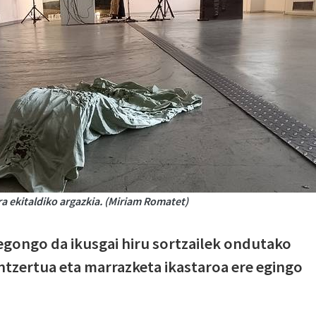
ra ekitaldiko argazkia. (Miriam Romatet)
 egongo da ikusgai hiru sortzailek ondutako
tzertua eta marrazketa ikastaroa ere egingo