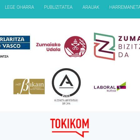
LEGE OHARRA
PUBLIZITATEA
ARAUAK
HARREMANET
Babesleak