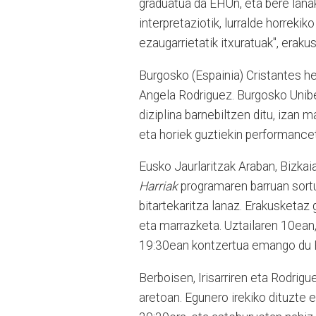
graduatua da EHUn, eta bere lanak 
interpretaziotik, lurralde horreki
ezaugarrietatik itxuratuak", erak
Burgosko (Espainia) Cristantes he
Angela Rodriguez. Burgosko Unibe
diziplina barnebiltzen ditu, izan 
eta horiek guztiekin performancet
Eusko Jaurlaritzak Araban, Bizka
Harriak
programaren barruan sortu
bitartekaritza lanaz. Erakusketaz 
eta marrazketa. Uztailaren 10ean
19:30ean kontzertua emango du 
Berboisen, Irisarriren eta Rodrig
aretoan. Egunero irekiko dituzte 