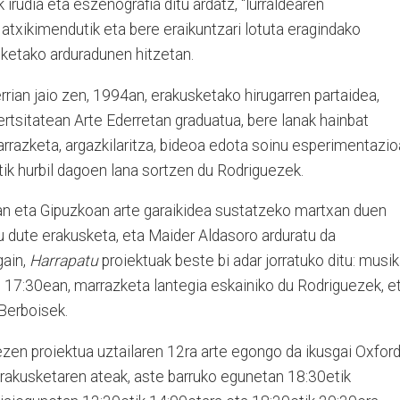
irudia eta eszenografia ditu ardatz, "lurraldearen
ko atxikimendutik eta bere eraikuntzari lotuta eragindako
usketako arduradunen hitzetan.
rrian jaio zen, 1994an, erakusketako hirugarren partaidea,
rtsitatean Arte Ederretan graduatua, bere lanak hainbat
marrazketa, argazkilaritza, bideoa edota soinu esperimentazio
ik hurbil dagoen lana sortzen du Rodriguezek.
ian eta Gipuzkoan arte garaikidea sustatzeko martxan duen
 dute erakusketa, eta Maider Aldasoro arduratu da
gain,
Harrapatu
proiektuak beste bi adar jorratuko ditu: musi
, 17:30ean, marrazketa lantegia eskainiko du Rodriguezek, e
Berboisek.
uezen proiektua uztailaren 12ra arte egongo da ikusgai Oxfor
erakusketaren ateak, aste barruko egunetan 18:30etik