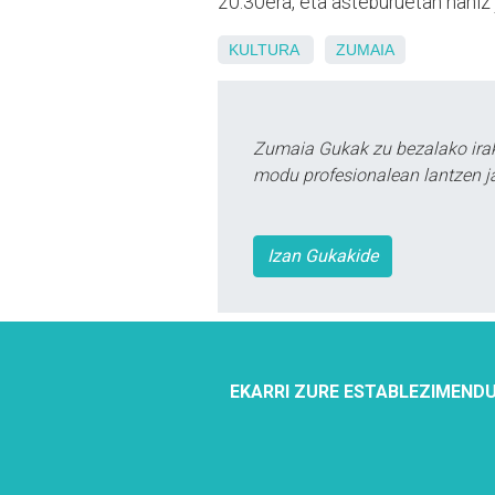
20:30era, eta asteburuetan nahiz
KULTURA
ZUMAIA
Zumaia Gukak zu bezalako irak
modu profesionalean lantzen ja
Izan Gukakide
EKARRI ZURE ESTABLEZIMENDU