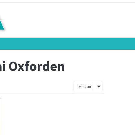
ai Oxforden
Entzun