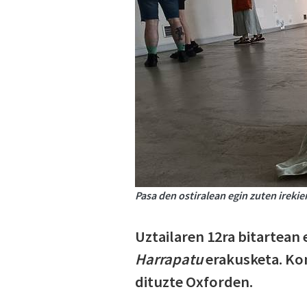
Pasa den ostiralean egin zuten irekie
Uztailaren 12ra bitartean
Harrapatu
erakusketa. Kon
dituzte Oxforden.