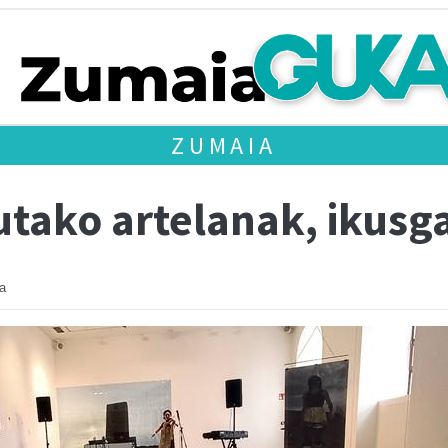
ZUMAIA
utako artelanak, ikusg
a