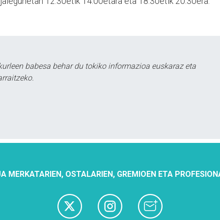
 jaiegunetan 12:30etik 14:00etara eta 18:30etik 20:30era.
urleen babesa behar du tokiko informazioa euskaraz eta
rraitzeko.
A MERKATARIEN, OSTALARIEN, GREMIOEN ETA PROFESION