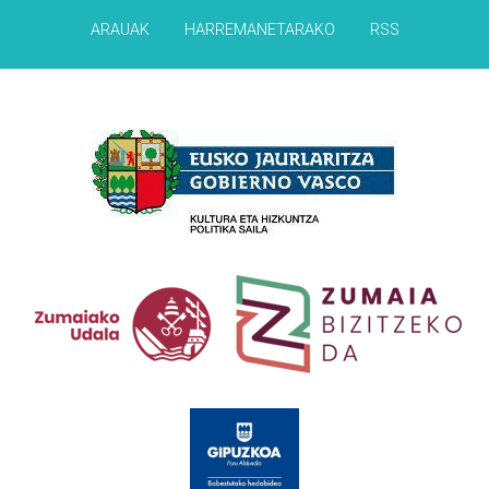
ARAUAK
HARREMANETARAKO
RSS
Babesleak