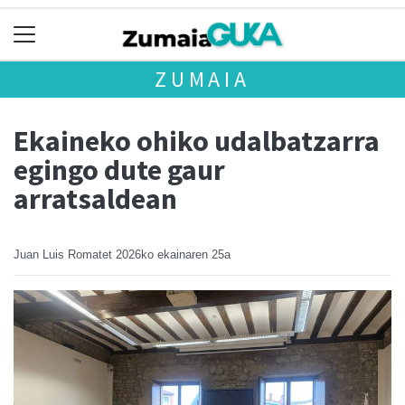
ZUMAIA
Ekaineko ohiko udalbatzarra
egingo dute gaur
arratsaldean
Juan Luis Romatet
2026ko ekainaren 25a