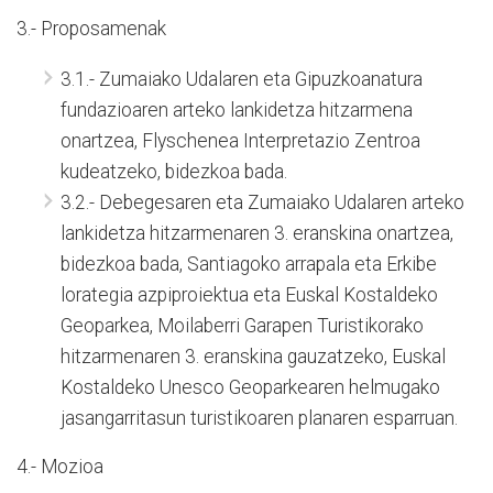
3.- Proposamenak
3.1.- Zumaiako Udalaren eta Gipuzkoanatura
fundazioaren arteko lankidetza hitzarmena
onartzea, Flyschenea Interpretazio Zentroa
kudeatzeko, bidezkoa bada.
3.2.- Debegesaren eta Zumaiako Udalaren arteko
lankidetza hitzarmenaren 3. eranskina onartzea,
bidezkoa bada, Santiagoko arrapala eta Erkibe
lorategia azpiproiektua eta Euskal Kostaldeko
Geoparkea, Moilaberri Garapen Turistikorako
hitzarmenaren 3. eranskina gauzatzeko, Euskal
Kostaldeko Unesco Geoparkearen helmugako
jasangarritasun turistikoaren planaren esparruan.
4.- Mozioa