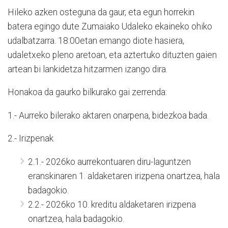
Hileko azken osteguna da gaur, eta egun horrekin
batera egingo dute Zumaiako Udaleko ekaineko ohiko
udalbatzarra. 18:00etan emango diote hasiera,
udaletxeko pleno aretoan, eta aztertuko dituzten gaien
artean bi lankidetza hitzarmen izango dira.
Honakoa da gaurko bilkurako gai zerrenda:
1.- Aurreko bilerako aktaren onarpena, bidezkoa bada.
2.- Irizpenak
2.1.- 2026ko aurrekontuaren diru-laguntzen
eranskinaren 1. aldaketaren irizpena onartzea, hala
badagokio.
2.2.- 2026ko 10. kreditu aldaketaren irizpena
onartzea, hala badagokio.