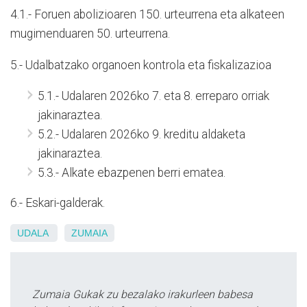
4.1.- Foruen abolizioaren 150. urteurrena eta alkateen
mugimenduaren 50. urteurrena.
5.- Udalbatzako organoen kontrola eta fiskalizazioa
5.1.- Udalaren 2026ko 7. eta 8. erreparo orriak
jakinaraztea.
5.2.- Udalaren 2026ko 9. kreditu aldaketa
jakinaraztea.
5.3.- Alkate ebazpenen berri ematea.
6.- Eskari-galderak.
UDALA
ZUMAIA
Zumaia Gukak zu bezalako irakurleen babesa