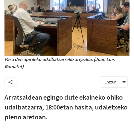
Pasa den apirileko udalbatzarreko argazkia. (Juan Luis
Romatet)
Entzun
Arratsaldean egingo dute ekaineko ohiko
udalbatzarra, 18:00etan hasita, udaletxeko
pleno aretoan.