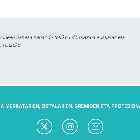
urleen babesa behar du tokiko informazioa euskaraz eta
rraitzeko.
A MERKATARIEN, OSTALARIEN, GREMIOEN ETA PROFESION