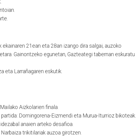
.
ntoian.
rte.
k ekainaren 21ean eta 28an izango dira salgai, auzoko
0etara. Gainontzeko egunetan, Gazteategi tabernan eskuratu
a eta Larrañagaren eskutik.
ailako Aizkolarien finala.
a partida: Domingorena-Eizmendi eta Murua-Iturrioz bikoteak.
idezabal anaien arteko desafioa.
 Narbaiza trikitilariak auzoa girotzen.