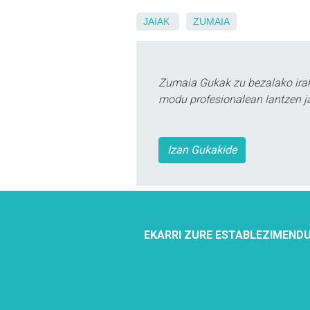
JAIAK
ZUMAIA
Zumaia Gukak zu bezalako irak
modu profesionalean lantzen ja
Izan Gukakide
EKARRI ZURE ESTABLEZIMENDU