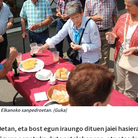
n, Elkanoko sanpedroetan. (Guka)
tan, eta bost egun iraungo dituen jaiei hasier