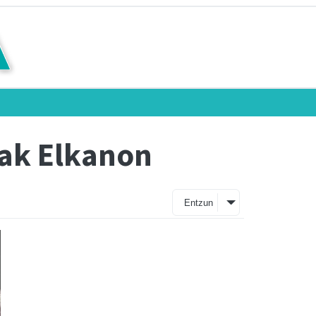
oak Elkanon
Entzun