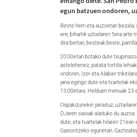
emango diete. San Pedro 
egun batzuen ondoren, uzta
Beste herri eta auzoetan bezala,
ere, bihartik uztailaren 5era arte
dira bertan, besteak beste, parrilla
20:00etan botako dute txupinazoa 
astelehenez, patata tortilla lehi
ondoren, Izer eta Alabier trikitila
jana egingo dute eta txartelak ek
13:00etara. Helduen menuak 23 eur
Ospakizunekin jarraituz, uztailare
DJaren saioak alaituko du auzoa. 
dute, eta txartelak hilaren 21ean 
Gainontzeko egunetan, Gazteateg