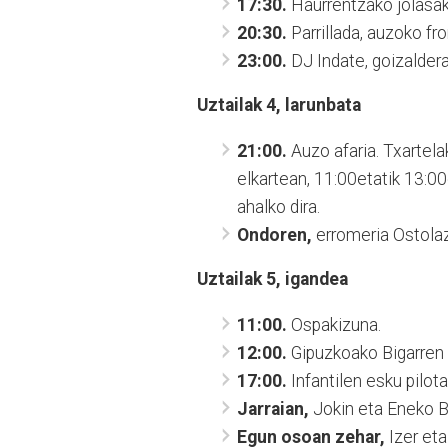
17:30.
Haurrentzako jolasak
20:30.
Parrillada, auzoko fro
23:00.
DJ Indate, goizaldera
Uztailak 4, larunbata
21:00.
Auzo afaria. Txartela
elkartean, 11:00etatik 13:0
ahalko dira.
Ondoren,
erromeria Ostolaz
Uztailak 5, igandea
11:00.
Ospakizuna.
12:00.
Gipuzkoako Bigarren M
17:00.
Infantilen esku pilot
Jarraian,
Jokin eta Eneko B
Egun osoan zehar,
Izer eta