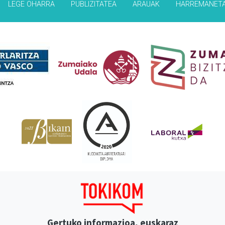
LEGE OHARRA
PUBLIZITATEA
ARAUAK
HARREMANET
Babesleak
Gertuko informazioa, euskaraz