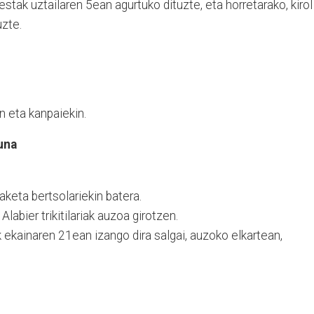
Festak uztailaren 5ean agurtuko dituzte, eta horretarako, kirol
uzte.
n eta kanpaiekin.
una
iaketa bertsolariekin batera.
Alabier trikitilariak auzoa girotzen.
k ekainaren 21ean izango dira salgai, auzoko elkartean,