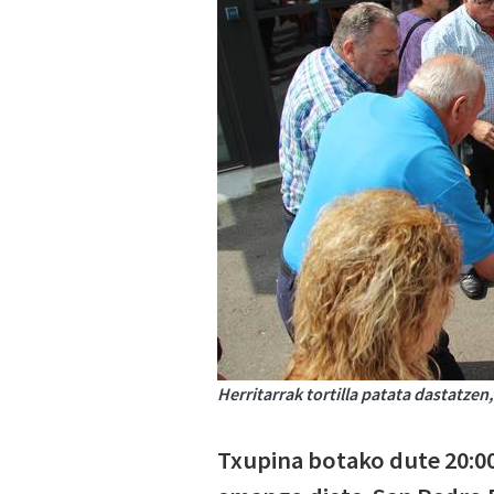
Herritarrak tortilla patata dastatze
Txupina botako dute 20:00e