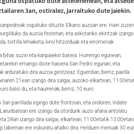
Eguna ospatuko dute astelehenean, eta atsed
ilaren 3an, ostiralez, jarraituko dute jaiekin.
 sanpedroak ospatuko dituzte Elkano auzoan ere. Hain zuze
 murgilduko da auzoa festetan, eta askotariko ekintzak izango
da, tortilla lehiaketa, kirol hitzorduak eta erromeriak.
bihar, suziri eta kanpaiekin batera. Hurrengo egunean,
aketarekin emango diote hasiera San Pedro egunari, eta
riak arduratuko dira auzoa girotzeaz. Eguerdian, berriz, paella
ainaren 21ean izango dira salgai, auzoko elkartean, 11:00eta
o balio du, eta haurrenak, berriz, 10 euro.
n 3an parrillada egingo dute frontoian, eta ondoren, Indate
Larunbatean ere izango da otordurik: auzo afaria antolatu
eta 28an izango dira salgai, elkartean, 11:00etatik 13:00etara
i tabernan ere eskuratu ahalko dira. Helduen menuak 30 eu