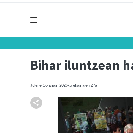
Bihar iluntzean 
Julene Sorarrain
2026ko ekainaren 27a