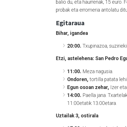
balio du, eta haurrenak, 15 euro. 
probak eta erromeria antolatu dit
Egitaraua
Bihar, igandea
20:00.
Txupinazoa, suzirieki
Etzi, astelehena: San Pedro Eg
11:00.
Meza nagusia.
Ondoren,
tortilla patata leh
Egun osoan zehar,
Izer eta 
14:00.
Paella jana. Txartela
11:00etatik 13:00etara.
Uztailak 3, ostirala