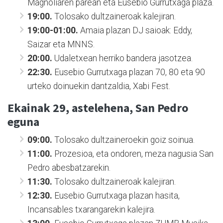
Magnoliaren parean eta Eusebio Gurrutxaga plaza.
19:00.
Tolosako dultzaineroak kalejiran.
19:00-01:00.
Amaia plazan DJ saioak: Eddy,
Saizar eta MNNS.
20:00.
Udaletxean herriko bandera jasotzea.
22:30.
Eusebio Gurrutxaga plazan 70, 80 eta 90
urteko doinuekin dantzaldia, Xabi Fest.
Ekainak 29, astelehena, San Pedro
eguna
09:00.
Tolosako dultzaineroekin goiz soinua.
11:00.
Prozesioa, eta ondoren, meza nagusia San
Pedro abesbatzarekin.
11:30.
Tolosako dultzaineroak kalejiran.
12:30.
Eusebio Gurrutxaga plazan hasita,
Incansables txarangarekin kalejira.