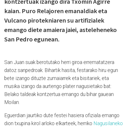
kontzertuak izango dira Txomin Agirre
kaian. Puro Relajoren emanaldiak eta
Vulcano pirotekniaren su artifizialek
emango diete amaiera jaiei, asteleheneko
San Pedro egunean.
San Juan suak berotutako herri giroa errematatzera
datoz sanpedroak. Bihartik hasita, festarako hiru egun
bete izango dituzte zumaiarrek eta bisitariek, eta
musika izango da aurtengo plater nagusietako bat:
Belako taldeak kontzertua emango du bihar gauean
Moilan.
Eguerdian jaurtiko dute festei hasiera ofiziala emango
dion txupina kirol arloko elkarteek, herriko
Nagusilaneko