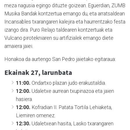
meza nagusia egingo dituzte goizean. Eguerdian, ZUMB
Musika Bandak kontzertua emango du, eta arratsaldean
Incansables txarangaren kalejira eta haurrentzako festa
izango dira. Puro Relajo taldearen kontzertuak eta
Vulcano pirotekniaren su artifizialek emango diete
amaiera jaiei.
Honakoa da aurtengo San Pedro jaietako egitaraua:
Ekainak 27, larunbata
11:00.
Ondartxo plazan judo erakustaldia.
12:00.
Udaletxe aurrean txupinazoa eta jaien
hasiera.
12:00.
Kofradian II. Patata Tortila Lehiaketa,
Lierniren omenez.
12:30.
Udaletxean hasita, Lasko txarangaren