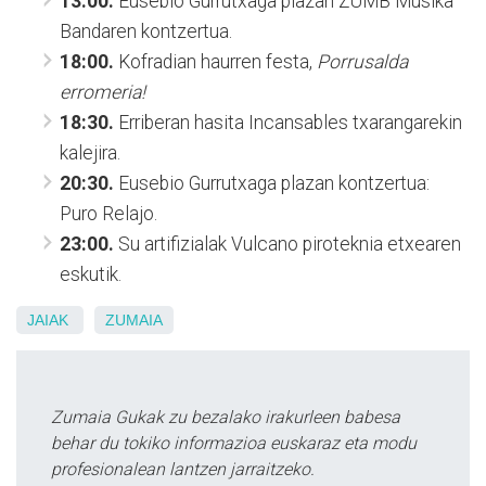
13:00.
Eusebio Gurrutxaga plazan ZUMB Musika
Bandaren kontzertua.
18:00.
Kofradian haurren festa,
Porrusalda
erromeria!
18:30.
Erriberan hasita Incansables txarangarekin
kalejira.
20:30.
Eusebio Gurrutxaga plazan kontzertua:
Puro Relajo.
23:00.
Su artifizialak Vulcano piroteknia etxearen
eskutik.
JAIAK
ZUMAIA
Zumaia Gukak zu bezalako irakurleen babesa
behar du tokiko informazioa euskaraz eta modu
profesionalean lantzen jarraitzeko.