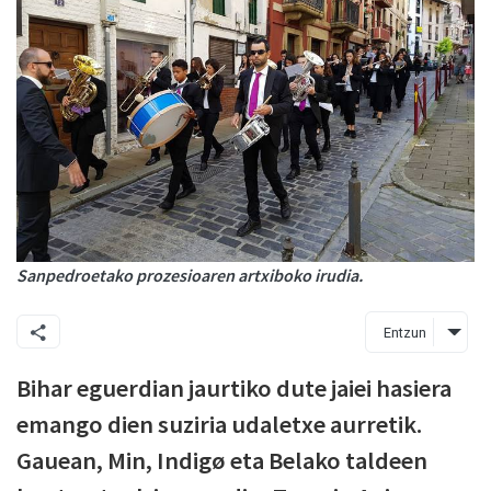
Sanpedroetako prozesioaren artxiboko irudia.
Entzun
Bihar eguerdian jaurtiko dute jaiei hasiera
emango dien suziria udaletxe aurretik.
Gauean, Min, Indigø eta Belako taldeen