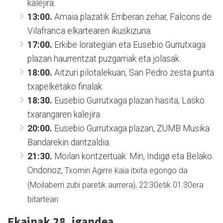
kalejira.
13:00.
Amaia plazatik Erriberan zehar, Falcons de
Vilafranca elkartearen ikuskizuna.
17:00.
Erkibe lorategian eta Eusebio Gurrutxaga
plazan haurrentzat puzgarriak eta jolasak.
18:00.
Aitzuri pilotalekuan, San Pedro zesta punta
txapelketako finalak.
18:30.
Eusebio Gurrutxaga plazan hasita, Lasko
txarangaren kalejira.
20:00.
Eusebio Gurrutxaga plazan, ZUMB Musika
Bandarekin dantzaldia.
21:30.
Moilan kontzertuak: Min, Indigø eta Belako.
Ondorioz,
Txomin Agirre kaia itxita egongo da
(Moilaberri zubi paretik aurrera), 22:30etik 01:30era
bitartean.
Ekainak 28, igandea