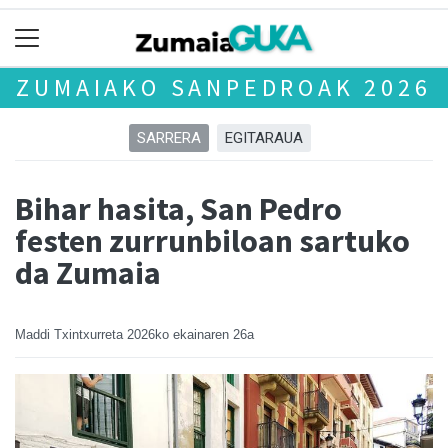
ZUMAIAKO SANPEDROAK 2026
SARRERA
EGITARAUA
Bihar hasita, San Pedro
festen zurrunbiloan sartuko
da Zumaia
Maddi Txintxurreta
2026ko ekainaren 26a