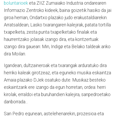
boluntarioek
eta ZIIZ Zumaiako Industria ondarearen
Informazio Zentroko kideek, baina goizetik hasiko da jai
giroa herrian, Ondartxo plazako judo erakustaldiarekin.
Arratsaldean, Lasko txarangaren kalejirak, patata tortilla
txapelketa, zesta punta txapelketako finalak eta
haurrentzako jolasak izango dira, eta kontzertuak
izango dira gauean: Min, Indigø eta Belako taldeak ariko
dira Moilan.
Igandean, dultzaineroak eta txarangak arduratuko dira
herriko kaleak girotzeaz, eta eguneko musika eskaintza
Amaia plazako DJek osatuko dute. Musikaz besteko
eskaintzarik ere izango da egun horretan, ordea: herri
kirolak, erraldoi eta buruhandien kalejira, sanpedroetako
danborrada...
San Pedro egunean, astelehenarekin, prozesioa eta