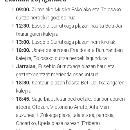
09:00.
Zumaiako Musika Eskolako eta Tolosako
dultzaineroekin goiz soinua.
12:30.
Eusebio Gurrutxaga plazan hasita Beti Jai
txarangaren kalejira.
13:00.
Eusebio Gurrutxaga plazan herri kirolak.
18:00.
Udaletxe aurrean Erraldoi eta Buruhandien
kalejira, Tolosako dultzaineroek lagunduta.
Jarraian,
Eusebio Gurrutxaga plazan haur eta
gaztetxoentzat merienda osasuntsua.
18:30.
Kantauri plazan hasita Beti Jai txarangaren
kalejira.
18:45.
Sagarbidetik sanpedroetako danborradaren
irteera: Otezuri, Victoriano Arrate, Aita Mari
auzunea, I. Zuloaga plaza, udaletxea, parrokia,
Ondartxo, Upela plaza parean (Erribera),