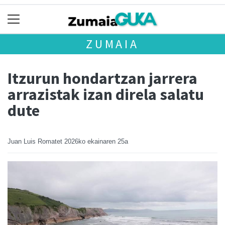
ZUMAIA
Itzurun hondartzan jarrera
arrazistak izan direla salatu
dute
Juan Luis Romatet
2026ko ekainaren 25a