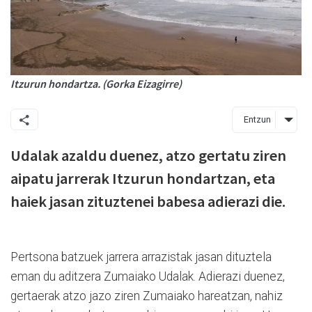
Itzurun hondartza. (Gorka Eizagirre)
Entzun
Udalak azaldu duenez, atzo gertatu ziren
aipatu jarrerak Itzurun hondartzan, eta
haiek jasan zituztenei babesa adierazi die.
Pertsona batzuek jarrera arrazistak jasan dituztela
eman du aditzera Zumaiako Udalak. Adierazi duenez,
gertaerak atzo jazo ziren Zumaiako hareatzan, nahiz