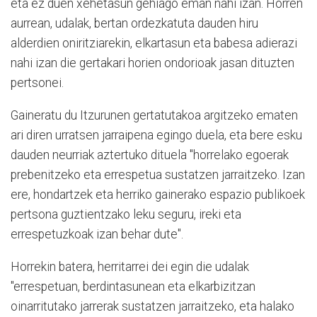
eta ez duen xehetasun gehiago eman nahi izan. Horren
aurrean, udalak, bertan ordezkatuta dauden hiru
alderdien oniritziarekin, elkartasun eta babesa adierazi
nahi izan die gertakari horien ondorioak jasan dituzten
pertsonei.
Gaineratu du Itzurunen gertatutakoa argitzeko ematen
ari diren urratsen jarraipena egingo duela, eta bere esku
dauden neurriak aztertuko dituela "horrelako egoerak
prebenitzeko eta errespetua sustatzen jarraitzeko. Izan
ere, hondartzek eta herriko gainerako espazio publikoek
pertsona guztientzako leku seguru, ireki eta
errespetuzkoak izan behar dute".
Horrekin batera, herritarrei dei egin die udalak
"errespetuan, berdintasunean eta elkarbizitzan
oinarritutako jarrerak sustatzen jarraitzeko, eta halako