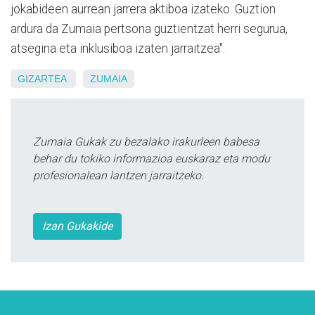
jokabideen aurrean jarrera aktiboa izateko. Guztion
ardura da Zumaia pertsona guztientzat herri segurua,
atsegina eta inklusiboa izaten jarraitzea".
GIZARTEA
ZUMAIA
Zumaia Gukak zu bezalako irakurleen babesa
behar du tokiko informazioa euskaraz eta modu
profesionalean lantzen jarraitzeko.
Izan Gukakide