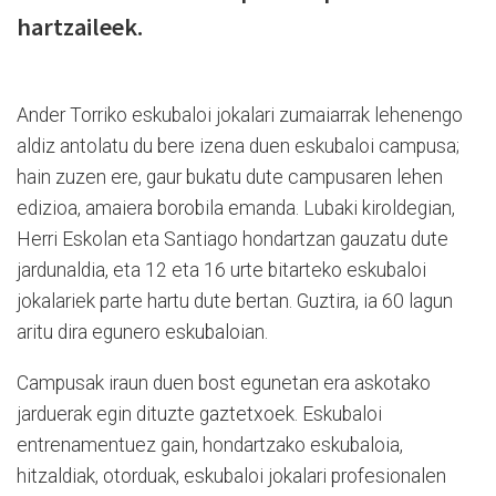
hartzaileek.
Ander Torriko eskubaloi jokalari zumaiarrak lehenengo
aldiz antolatu du bere izena duen eskubaloi campusa;
hain zuzen ere, gaur bukatu dute campusaren lehen
edizioa, amaiera borobila emanda. Lubaki kiroldegian,
Herri Eskolan eta Santiago hondartzan gauzatu dute
jardunaldia, eta 12 eta 16 urte bitarteko eskubaloi
jokalariek parte hartu dute bertan. Guztira, ia 60 lagun
aritu dira egunero eskubaloian.
Campusak iraun duen bost egunetan era askotako
jarduerak egin dituzte gaztetxoek. Eskubaloi
entrenamentuez gain, hondartzako eskubaloia,
hitzaldiak, otorduak, eskubaloi jokalari profesionalen