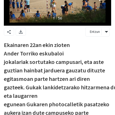
Entzun
Ekainaren 22an ekin zioten
Ander
Torriko
eskubaloi
jokalariak
sortutako campusari, eta
aste
guztian
hainbat jarduera gauzat
u
dituzte
egitasmoan parte hartzen ari diren
gazteek
.
Gukak
lankidetzarako
hitzarmena
d
eta
laugarren
egunea
n
Gukaren
photocalletik
pasatzeko
aukera izan dute campuseko parte