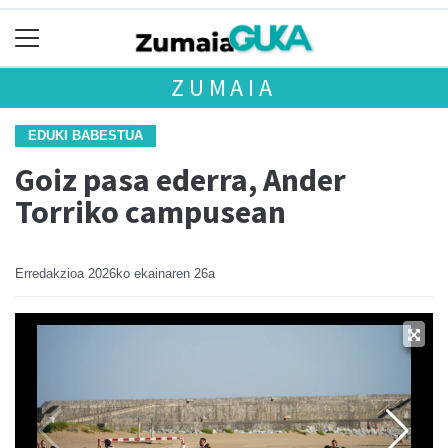
ZUMAIA
EDUKI BABESTUA
Goiz pasa ederra, Ander
Torriko campusean
Erredakzioa
2026ko ekainaren 26a