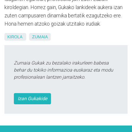
kiroldegian. Horrez gain, Gukako lankideek aukera izan
zuten campusaren dinamika bertatik ezagutzeko ere.
Hona hemen atzoko goizak utzitako irudiak.
KIROLA
ZUMAIA
Zumaia Gukak zu bezalako irakurleen babesa
behar du tokiko informazioa euskaraz eta modu
profesionalean lantzen jarraitzeko.
Izan Gukakide