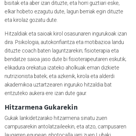
bisitak eta aber izan dituzte, eta horri guztiari eske,
elkar hobeto ezagutu dute, lagun berriak egin dituzte
eta kirolaz gozatu dute.
Hitzaldiak eta saioak kirol osasunaren ingurukoak izan
dira. Psikologia, autokonfiantza eta motibazioa landu
dituzte coach baten laguntzarekin; fisioterapia eta
bendatze saioa jaso dute bi fisioterapeutaren eskutik;
elikadura orekatua izateko aholkuak eman dizkiete
nutrizionista batek; eta azkenik, kirola eta alderdi
akademikoa uztartzearen inguruko hitzaldia bat
entzuteko aukera ere izan dute gaur.
Hitzarmena Gukarekin
Gukak lankidetzarako hitzarmena sinatu zuen
campusarekin antolatzaileekin, eta atzo, campusaren
laugarren egunean, photocalla jarri zuen Lubaki