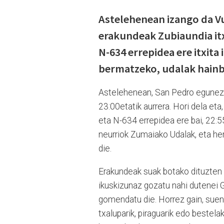
Astelehenean izango da Vu
erakundeak Zubiaundia itx
N-634 errepidea ere itxita
bermatzeko, udalak hainba
Astelehenean, San Pedro egunez, 
23:00etatik aurrera. Hori dela eta
eta N-634 errepidea ere bai, 22:
neurriok Zumaiako Udalak, eta her
die.
Erakundeak suak botako dituzten gu
ikuskizunaz gozatu nahi dutenei G
gomendatu die. Horrez gain, suen
txaluparik, piraguarik edo bestela