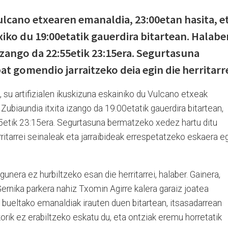
lcano etxearen emanaldia, 23:00etan hasita, e
iko du 19:00etatik gauerdira bitartean. Halaber
 izango da 22:55etik 23:15era. Segurtasuna
t gomendio jarraitzeko deia egin die herritarre
su artifizialen ikuskizuna eskainiko du Vulcano etxeak
, Zubiaundia itxita izango da 19:00etatik gauerdira bitartean,
55etik 23:15era. Segurtasuna bermatzeko xedez hartu ditu
ritarrei seinaleak eta jarraibideak errespetatzeko eskaera e
nera ez hurbiltzeko esan die herritarrei, halaber. Gainera,
ernika parkera nahiz Txomin Agirre kalera garaiz joatea
 bueltako emanaldiak irauten duen bitartean, itsasadarrean
korik ez erabiltzeko eskatu du, eta ontziak eremu horretatik