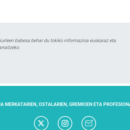
urleen babesa behar du tokiko informazioa euskaraz eta
rraitzeko.
A MERKATARIEN, OSTALARIEN, GREMIOEN ETA PROFESION