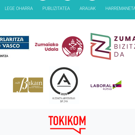
LEGE OHARRA
PUBLIZITATEA
ARAUAK
HARREMANET
Babesleak