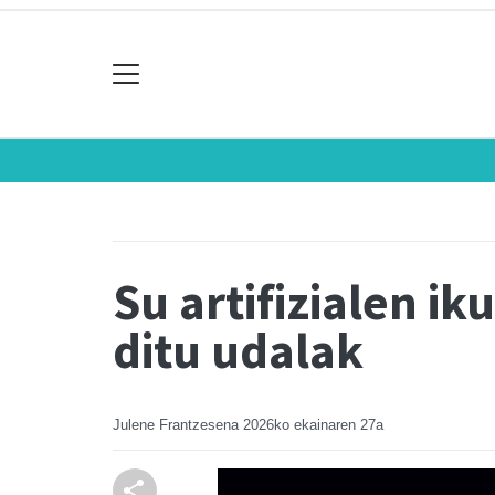
Su artifizialen ik
ditu udalak
Julene Frantzesena
2026ko ekainaren 27a