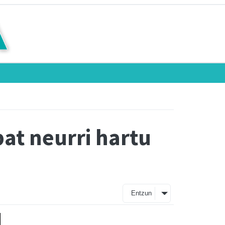
bat neurri hartu
Entzun