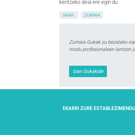
kentzeko deia ere egin du.
JAIAK
ZUMAIA
Zumaia Gukak zu bezalako irak
modu profesionalean lantzen ja
Izan Gukakide
EKARRI ZURE ESTABLEZIMENDU