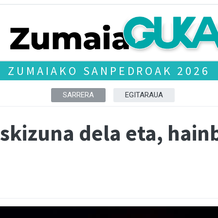
ZUMAIAKO SANPEDROAK 2026
SARRERA
EGITARAUA
uskizuna dela eta, hain