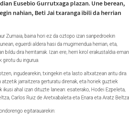
erdian Eusebio Gurrutxaga plazan. Une berean,
gin nahian, Beti Jai txaranga ibili da herrian
aur Zumaia, baina hori ez da oztopo izan sanpedroekin
gunean, eguerdi aldera hasi da mugimendua herrian, eta,
 bildu dira herritarrak. Izan ere, herri kirol erakustaldia eman
 girotu du ingurua.
tzen, ingudearekin, txingekin eta lasto altxatzean aritu dira.
 atzetik jarraitzera gerturatu direnak, eta horiek guztiek
k ikusi ahal izan dituzte lanean: esaterako, Hodei Ezpeleta,
tza, Carlos Ruiz de Aretxabaleta eta Enara eta Aratz Beltza
, ondorengo egitarauarekin: