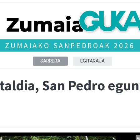
ZUMAIAKO SANPEDROAK 2026
SARRERA
EGITARAUA
staldia, San Pedro egu