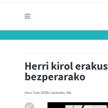
Herri kirol eraku
bezperarako
Intza Trula
2026ko ekainaren 28a