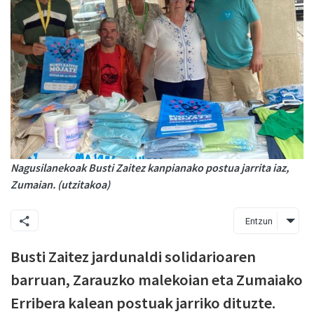
Nagusilanekoak Busti Zaitez kanpianako postua jarrita iaz,
Zumaian. (utzitakoa)
Entzun
Busti Zaitez jardunaldi solidarioaren
barruan, Zarauzko malekoian eta Zumaiako
Erribera kalean postuak jarriko dituzte.