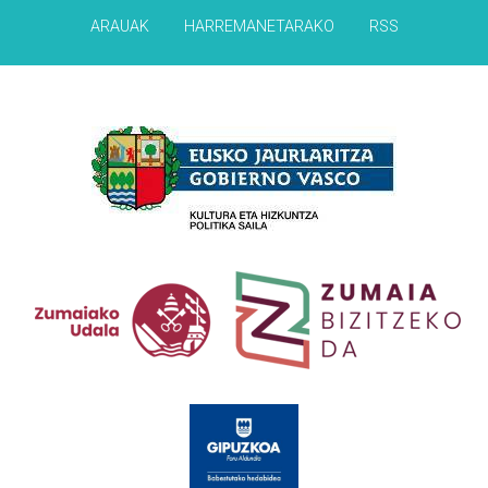
ARAUAK
HARREMANETARAKO
RSS
Babesleak