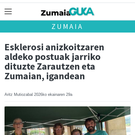
ZUMAIA
Esklerosi anizkoitzaren
aldeko postuak jarriko
dituzte Zarautzen eta
Zumaian, igandean
Aritz Mutiozabal
2026ko ekainaren 29a