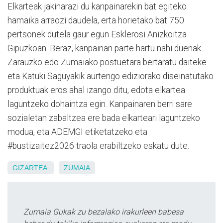
Elkarteak jakinarazi du kanpainarekin bat egiteko
hamaika arraozi daudela, erta horietako bat 750
pertsonek dutela gaur egun Esklerosi Anizkoitza
Gipuzkoan. Beraz, kanpainan parte hartu nahi duenak
Zarauzko edo Zumaiako postuetara bertaratu daiteke
eta Katuki Saguyakik aurtengo ediziorako diseinatutako
produktuak eros ahal izango ditu, edota elkartea
laguntzeko dohaintza egin. Kanpainaren berri sare
sozialetan zabaltzea ere bada elkarteari laguntzeko
modua, eta ADEMGI etiketatzeko eta
#bustizaitez2026 traola erabiltzeko eskatu dute.
GIZARTEA
ZUMAIA
Zumaia Gukak zu bezalako irakurleen babesa