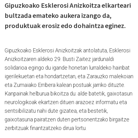
Gipuzkoako Esklerosi Anizkoitza elkarteari
bultzada emateko aukera izango da,
produktuak erosiz edo dohaintza eginez.
Gipuzkoako Esklerosi Anizkoitzak antolatuta, Esklerosi
Anizkoitzaren aldeko 29. Busti Zaitez jardunaldi
solidarioa egingo du igande honetan lurraldeko hainbat
igerilekuetan eta hondartzetan, eta Zarauzko malekoian
eta Zumaiako Erribera kalean postuak jarriko dituzte.
Kanpainak helburua bikoitza du: alde batetik, gaixotasun
neurologikoak ekartzen dituen arazoez informatu eta
sentsibilizatu nahi dute gizatea, eta bestetik,
gaixotasuna pairatzen duten pertsonentzako birgaitze
zerbitzuak finantzatzeko dirua lortu.