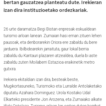
bertan gauzatzea planteatu dute. Irekieran
izan dira instituzioetako ordezkariak.
26 urte daramatza Begi Bistan enpresak eskualdean
turismo arloan lanean. Zumaian hasi eman zituen lehen
pausoak, eta denborarekin Oriora ere zabaldu du bere
jarduera. Ibilbidearekin jarraituta, gaur lokal berria
zabaldu du Kantauri plazaren atzealdea, duela bi aste
zabaldu zuten Moilaberri Estazioa eraikinetik metro
gutxira.
Irekiera ekitaldian izan dira, besteak beste,
Mugikortasuneko, Turismoko eta Lurralde Antolaketako
diputatu Azahara Dominguez. Urola Kostako Udal
Elkarteko presidente Jon Arozena, eta Zumaiako alkate