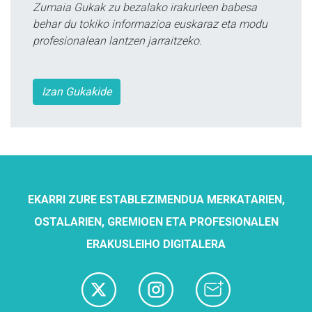
Zumaia Gukak zu bezalako irakurleen babesa
behar du tokiko informazioa euskaraz eta modu
profesionalean lantzen jarraitzeko.
Izan Gukakide
EKARRI ZURE ESTABLEZIMENDUA MERKATARIEN,
OSTALARIEN, GREMIOEN ETA PROFESIONALEN
ERAKUSLEIHO DIGITALERA