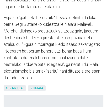
Iñaki Ostolaza. Turismo arloan lan egiten duten hainbat
lagun ere bertaratu da ekitaldira.
Espazio "garbi eta berritzaile" bezala definitu du lokal
berria Begi Bistaneko kudeatzaile Naiara Malavek.
Merchandisingeko produktuak saltzeaz gain, jarduera
desberdinak hartzeko prestatutako espazioa dela
azaldu du. "Eguraldi txarragatik edo itsaso zakarragatik
irteeraren bat bertan behera utzi behar bada, hura
kontratatu dutenak hona etorri ahal izango dute
bestelako jarduera batzuk egitera", gaineratu du. Hala,
ekoturismoko bisitariak "saritu" nahi dituztela ere esan
du kudeatzaileak.
GIZARTEA
ZUMAIA