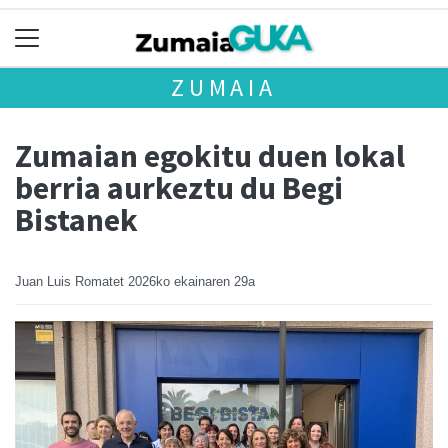
ZUMAIA
Zumaian egokitu duen lokal
berria aurkeztu du Begi
Bistanek
Juan Luis Romatet
2026ko ekainaren 29a