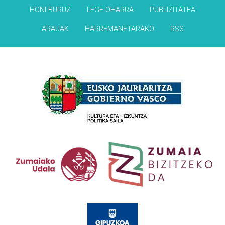
HONI BURUZ
LEGE OHARRA
PUBLIZITATEA
ARAUAK
HARREMANETARAKO
RSS
Babesleak