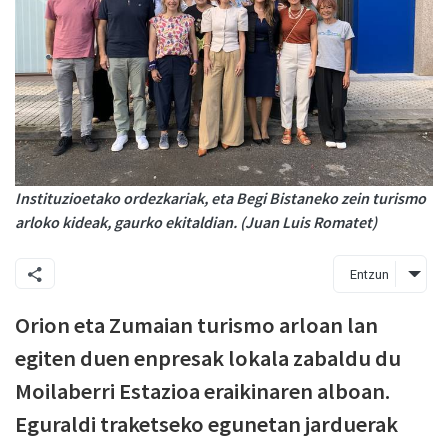
Instituzioetako ordezkariak, eta Begi Bistaneko zein turismo
arloko kideak, gaurko ekitaldian. (Juan Luis Romatet)
Entzun
Orion eta Zumaian turismo arloan lan
egiten duen enpresak lokala zabaldu du
Moilaberri Estazioa eraikinaren alboan.
Eguraldi traketseko egunetan jarduerak