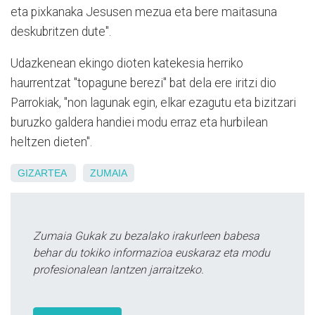
eta pixkanaka Jesusen mezua eta bere maitasuna
deskubritzen dute".
Udazkenean ekingo dioten katekesia herriko
haurrentzat "topagune berezi" bat dela ere iritzi dio
Parrokiak, "non lagunak egin, elkar ezagutu eta bizitzari
buruzko galdera handiei modu erraz eta hurbilean
heltzen dieten".
GIZARTEA
ZUMAIA
Zumaia Gukak zu bezalako irakurleen babesa
behar du tokiko informazioa euskaraz eta modu
profesionalean lantzen jarraitzeko.