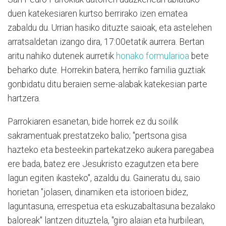
duen katekesiaren kurtso berrirako izen ematea
zabaldu du. Urrian hasiko dituzte saioak, eta astelehen
arratsaldetan izango dira, 17:00etatik aurrera. Bertan
aritu nahiko dutenek aurretik
honako formularioa
bete
beharko dute. Horrekin batera, herriko familia guztiak
gonbidatu ditu beraien seme-alabak katekesian parte
hartzera.
Parrokiaren esanetan, bide horrek ez du soilik
sakramentuak prestatzeko balio; "pertsona gisa
hazteko eta besteekin partekatzeko aukera paregabea
ere bada, batez ere Jesukristo ezagutzen eta bere
lagun egiten ikasteko", azaldu du. Gaineratu du, saio
horietan "jolasen, dinamiken eta istorioen bidez,
laguntasuna, errespetua eta eskuzabaltasuna bezalako
baloreak" lantzen dituztela, "giro alaian eta hurbilean,