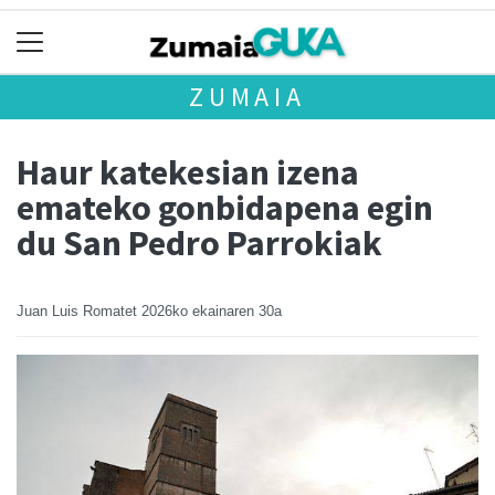
ZUMAIA
Haur katekesian izena
emateko gonbidapena egin
du San Pedro Parrokiak
Juan Luis Romatet
2026ko ekainaren 30a