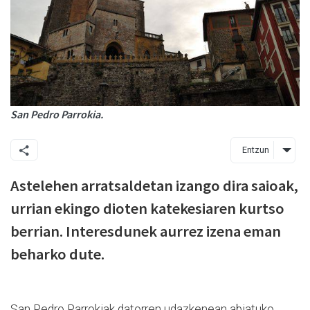
San Pedro Parrokia.
Entzun
Astelehen arratsaldetan izango dira saioak,
urrian ekingo dioten katekesiaren kurtso
berrian. Interesdunek aurrez izena eman
beharko dute.
San Pedro Parrokiak datorren udazkenean abiatuko