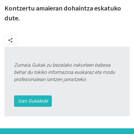
Kontzertu amaieran dohaintza eskatuko
dute.
Zumaia Gukak zu bezalako irakurleen babesa
behar du tokiko informazioa euskaraz eta modu
profesionalean lantzen jarraitzeko.
Izan Gukakide