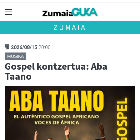
ZUMAIA
2026/08/15
20:00
MUSIKA
Gospel kontzertua: Aba
Taano