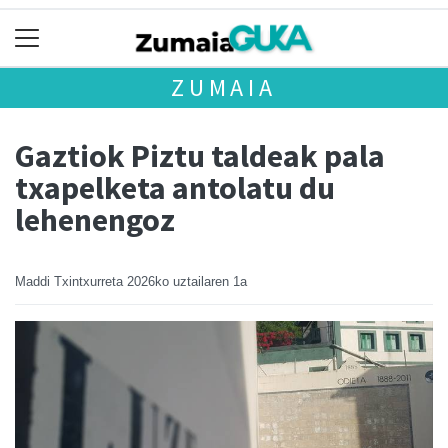
ZUMAIA
Gaztiok Piztu taldeak pala
txapelketa antolatu du
lehenengoz
Maddi Txintxurreta
2026ko uztailaren 1a