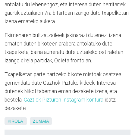
antolatu du lehenengoz, eta interesa duten herritarrek
gaurtik uztailaren 7ra bitartean izango dute txapelketan
izena emateko aukera.
Ekimenaren bultzatzaileek jakinarazi dutenez, izena
ematen duten bikoteen arabera antolatuko dute
txapelketa, baina aurreratu dute uztaileko ostiraletan
izango direla partidak, Odieta frontoian.
Txapelketan parte hartzeko bikote mistoak osatzea
gomendatu dute Gaztiok Piztuko kideek. Interesa
dutenek Nikol tabernan eman dezakete izena, eta
bestela,
Gaztiok Pizturen Instagram kontura
idatz
dezakete.
KIROLA
ZUMAIA