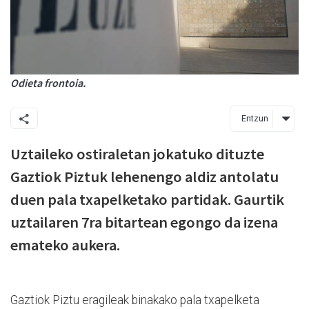
Odieta frontoia.
Entzun
Uztaileko ostiraletan jokatuko dituzte
Gaztiok Piztuk lehenengo aldiz antolatu
duen pala txapelketako partidak. Gaurtik
uztailaren 7ra bitartean egongo da izena
emateko aukera.
Gaztiok Piztu eragileak binakako pala txapelketa