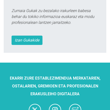
Zumaia Gukak zu bezalako irakurleen babesa
behar du tokiko informazioa euskaraz eta modu
profesionalean lantzen jarraitzeko.
Izan Gukakide
EKARRI ZURE ESTABLEZIMENDUA MERKATARIEN,
OSTALARIEN, GREMIOEN ETA PROFESIONALEN
ERAKUSLEIHO DIGITALERA