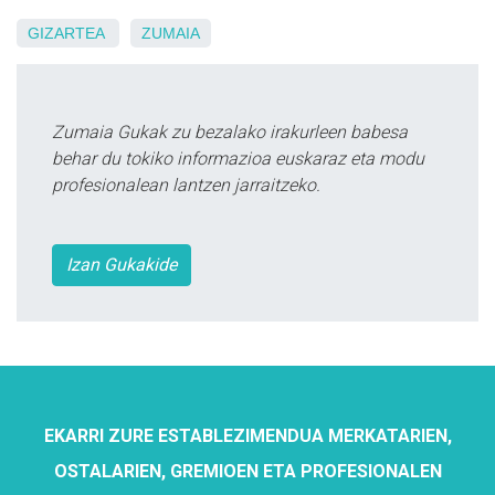
GIZARTEA
ZUMAIA
Zumaia Gukak zu bezalako irakurleen babesa
behar du tokiko informazioa euskaraz eta modu
profesionalean lantzen jarraitzeko.
Izan Gukakide
EKARRI ZURE ESTABLEZIMENDUA MERKATARIEN,
OSTALARIEN, GREMIOEN ETA PROFESIONALEN