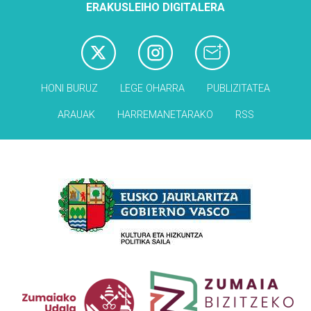
ERAKUSLEIHO DIGITALERA
HONI BURUZ
LEGE OHARRA
PUBLIZITATEA
ARAUAK
HARREMANETARAKO
RSS
Babesleak