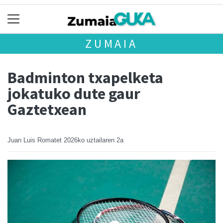
ZUMAIA
Badminton txapelketa
jokatuko dute gaur
Gaztetxean
Juan Luis Romatet
2026ko uztailaren 2a