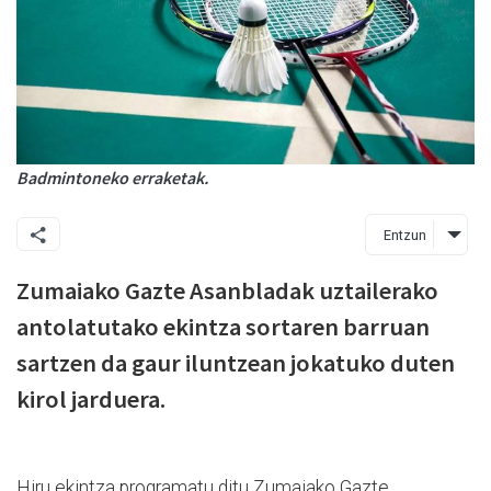
Badmintoneko erraketak.
Entzun
Zumaiako Gazte Asanbladak uztailerako
antolatutako ekintza sortaren barruan
sartzen da gaur iluntzean jokatuko duten
kirol jarduera.
Hiru ekintza programatu ditu Zumaiako Gazte