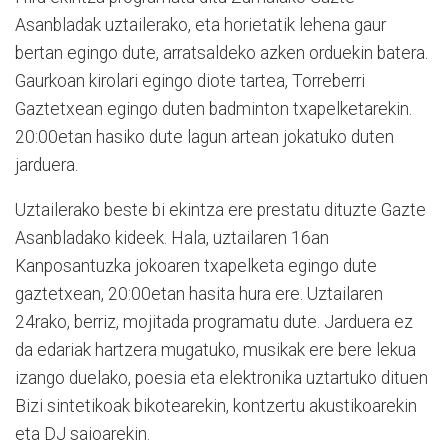
Asanbladak uztailerako, eta horietatik lehena gaur
bertan egingo dute, arratsaldeko azken orduekin batera.
Gaurkoan kirolari egingo diote tartea, Torreberri
Gaztetxean egingo duten badminton txapelketarekin.
20:00etan hasiko dute lagun artean jokatuko duten
jarduera.
Uztailerako beste bi ekintza ere prestatu dituzte Gazte
Asanbladako kideek. Hala, uztailaren 16an
Kanposantuzka jokoaren txapelketa egingo dute
gaztetxean, 20:00etan hasita hura ere. Uztailaren
24rako, berriz, mojitada programatu dute. Jarduera ez
da edariak hartzera mugatuko, musikak ere bere lekua
izango duelako, poesia eta elektronika uztartuko dituen
Bizi sintetikoak bikotearekin, kontzertu akustikoarekin
eta DJ saioarekin.