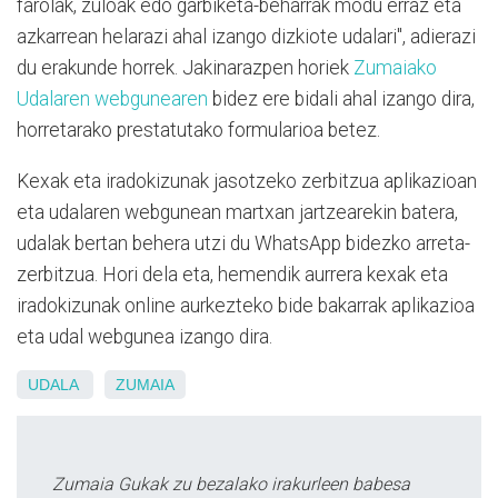
farolak, zuloak edo garbiketa-beharrak modu erraz eta
azkarrean helarazi ahal izango dizkiote udalari", adierazi
du erakunde horrek. Jakinarazpen horiek
Zumaiako
Udalaren webgunearen
bidez ere bidali ahal izango dira,
horretarako prestatutako formularioa betez.
Kexak eta iradokizunak jasotzeko zerbitzua aplikazioan
eta udalaren webgunean martxan jartzearekin batera,
udalak bertan behera utzi du WhatsApp bidezko arreta-
zerbitzua. Hori dela eta, hemendik aurrera kexak eta
iradokizunak online aurkezteko bide bakarrak aplikazioa
eta udal webgunea izango dira.
UDALA
ZUMAIA
Zumaia Gukak zu bezalako irakurleen babesa