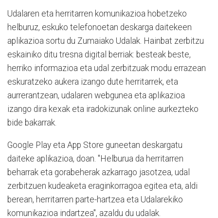
Udalaren eta herritarren komunikazioa hobetzeko
helburuz, eskuko telefonoetan deskarga daitekeen
aplikazioa sortu du Zumaiako Udalak. Hainbat zerbitzu
eskainiko ditu tresna digital berriak: besteak beste,
herriko informazioa eta udal zerbitzuak modu errazean
eskuratzeko aukera izango dute herritarrek, eta
aurrerantzean, udalaren webgunea eta aplikazioa
izango dira kexak eta iradokizunak online aurkezteko
bide bakarrak.
Google Play eta App Store guneetan deskargatu
daiteke aplikazioa, doan. "Helburua da herritarren
beharrak eta gorabeherak azkarrago jasotzea, udal
zerbitzuen kudeaketa eraginkorragoa egitea eta, aldi
berean, herritarren parte-hartzea eta Udalarekiko
komunikazioa indartzea", azaldu du udalak.