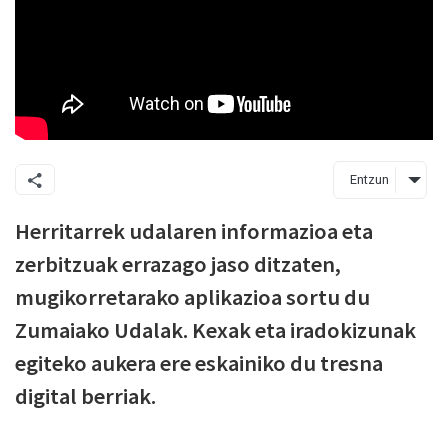
Entzun
Herritarrek udalaren informazioa eta
zerbitzuak errazago jaso ditzaten,
mugikorretarako aplikazioa sortu du
Zumaiako Udalak. Kexak eta iradokizunak
egiteko aukera ere eskainiko du tresna
digital berriak.