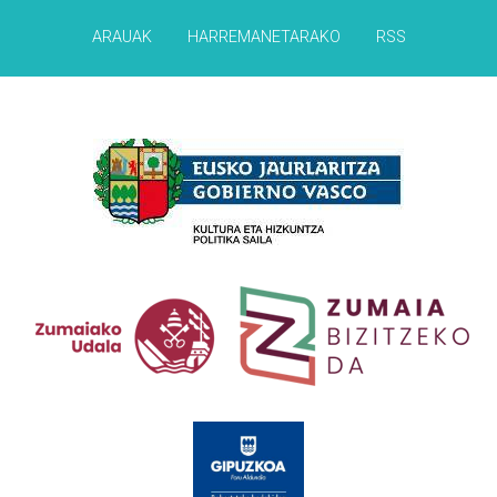
ARAUAK
HARREMANETARAKO
RSS
Babesleak