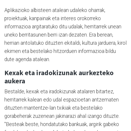
Aplikazioko albisteen atalean udaleko oharrak,
proiektuak, kanpainak eta interes orokorreko
informazioa argitaratuko ditu udalak, herritarrek unean
uneko berritasunen berri izan dezaten. Era berean,
herrian antolatuko dituzten ekitaldi, kultura jarduera, kirol
ekimen eta bestelako hitzorduen informazioa bildu
dute agenda atalean.
Kexak eta iradokizunak aurkezteko
aukera
Bestalde, kexak eta iradokizunak atalaren bitartez,
herritarrek kalean edo udal espazioetan antzematen
dituzten mantentze-lan txikiak eta bestelako
gorabeherak zuzenean jakinarazi ahal izango dituzte.
"Besteak beste, hondatutako bankuak, argirik gabeko