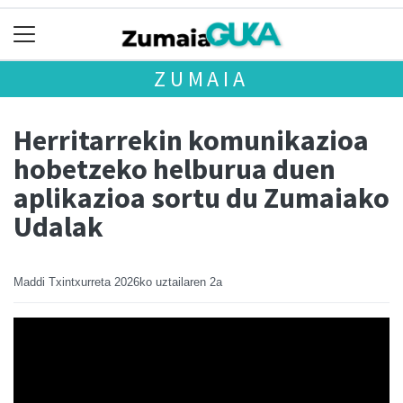
ZUMAIA
Herritarrekin komunikazioa
hobetzeko helburua duen
aplikazioa sortu du Zumaiako
Udalak
Maddi Txintxurreta
2026ko uztailaren 2a