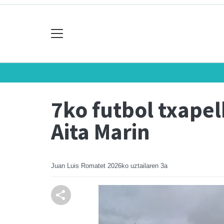
7ko futbol txapel
Aita Marin
Juan Luis Romatet
2026ko uztailaren 3a