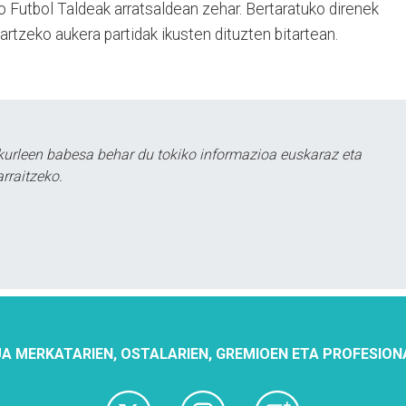
 Futbol Taldeak arratsaldean zehar. Bertaratuko direnek
artzeko aukera partidak ikusten dituzten bitartean.
urleen babesa behar du tokiko informazioa euskaraz eta
rraitzeko.
A MERKATARIEN, OSTALARIEN, GREMIOEN ETA PROFESION