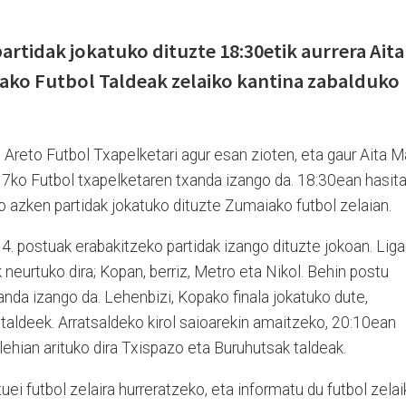
artidak jokatuko dituzte 18:30etik aurrera Aita
iako Futbol Taldeak zelaiko kantina zabalduko
eto Futbol Txapelketari agur esan zioten, eta gaur Aita M
en 7ko Futbol txapelketaren txanda izango da. 18:30ean hasita
 azken partidak jokatuko dituzte Zumaiako futbol zelaian.
 4. postuak erabakitzeko partidak izango dituzte jokoan. Liga
 neurtuko dira; Kopan, berriz, Metro eta Nikol. Behin postu
xanda izango da. Lehenbizi, Kopako finala jokatuko dute,
n taldeek. Arratsaldeko kirol saioarekin amaitzeko, 20:10ean
lehian arituko dira Txispazo eta Buruhutsak taldeak.
tuei futbol zelaira hurreratzeko, eta informatu du futbol zela