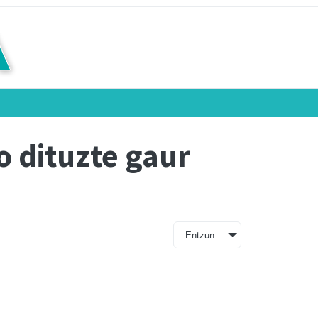
o dituzte gaur
Entzun