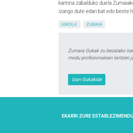
kantina zabalduko duela Zumaiako
izango dute edari bat edo beste h
KIROLA
ZUMAIA
Zumaia Gukak zu bezalako irak
modu profesionalean lantzen ja
Izan Gukakide
EKARRI ZURE ESTABLEZIMENDU