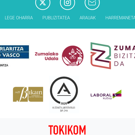
LEGE OHARRA
PUBLIZITATEA
ARAUAK
HARREMANET
Babesleak