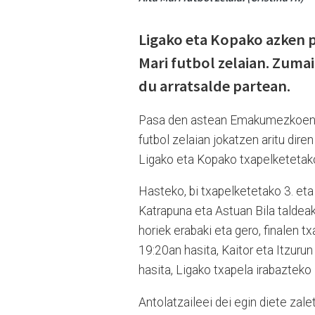
Ligako eta Kopako azken p
Mari futbol zelaian. Zuma
du arratsalde partean.
Pasa den astean Emakumezkoen Ar
futbol zelaian jokatzen aritu dir
Ligako eta Kopako txapelketetako
Hasteko, bi txapelketetako 3. eta
Katrapuna eta Astuan Bila taldeak
horiek erabaki eta gero, finalen t
19:20an hasita, Kaitor eta Itzuru
hasita, Ligako txapela irabazteko 
Antolatzaileei dei egin diete zale