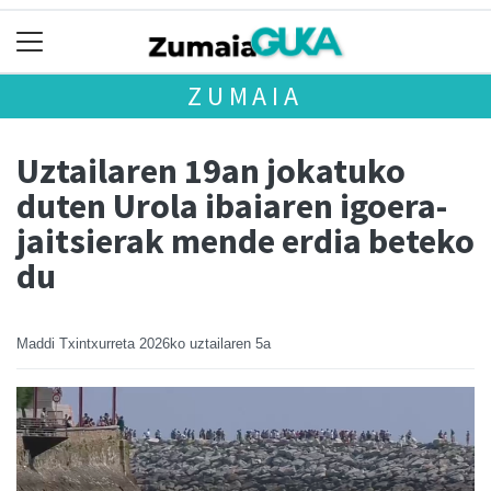
ZUMAIA
Uztailaren 19an jokatuko
duten Urola ibaiaren igoera-
jaitsierak mende erdia beteko
du
Maddi Txintxurreta
2026ko uztailaren 5a