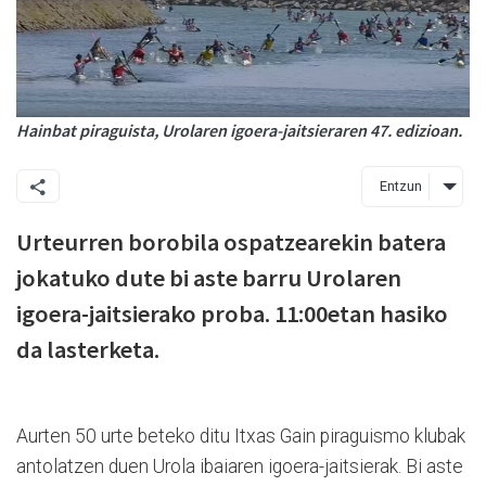
Hainbat piraguista, Urolaren igoera-jaitsieraren 47. edizioan.
Entzun
Urteurren borobila ospatzearekin batera
jokatuko dute bi aste barru Urolaren
igoera-jaitsierako proba. 11:00etan hasiko
da lasterketa.
Aurten 50 urte beteko ditu Itxas Gain piraguismo klubak
antolatzen duen Urola ibaiaren igoera-jaitsierak. Bi aste