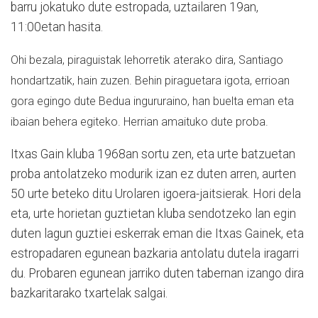
barru jokatuko dute estropada, uztailaren 19an,
11:00etan hasita.
Ohi bezala, piraguistak lehorretik aterako dira, Santiago
hondartzatik, hain zuzen. Behin piraguetara igota, errioan
gora egingo dute Bedua ingururaino, han buelta eman eta
ibaian behera egiteko. Herrian amaituko dute proba.
Itxas Gain kluba 1968an sortu zen, eta urte batzuetan
proba antolatzeko modurik izan ez duten arren, aurten
50 urte beteko ditu Urolaren igoera-jaitsierak. Hori dela
eta, urte horietan guztietan kluba sendotzeko lan egin
duten lagun guztiei eskerrak eman die Itxas Gainek, eta
estropadaren egunean bazkaria antolatu dutela iragarri
du. Probaren egunean jarriko duten tabernan izango dira
bazkaritarako txartelak salgai.