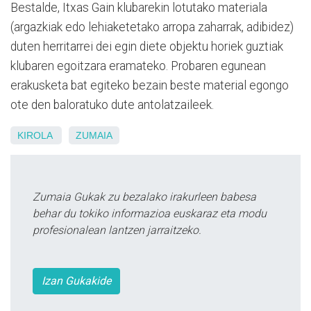
Bestalde, Itxas Gain klubarekin lotutako materiala
(argazkiak edo lehiaketetako arropa zaharrak, adibidez)
duten herritarrei dei egin diete objektu horiek guztiak
klubaren egoitzara eramateko. Probaren egunean
erakusketa bat egiteko bezain beste material egongo
ote den baloratuko dute antolatzaileek.
KIROLA
ZUMAIA
Zumaia Gukak zu bezalako irakurleen babesa
behar du tokiko informazioa euskaraz eta modu
profesionalean lantzen jarraitzeko.
Izan Gukakide